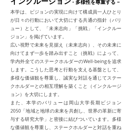
インクルージョン
- 多様性を尊重する –
本学は、ビジョンの実現に向けて構成員一人ひとり
が日々の行動において大切にする共通の指針（バリ
ュー）として、「未来志向」「挑戦」「インクルー
ジョン」を掲げています。
広い視野で未来を見据え（未来志向）、その未来に
向けてまず一歩を踏み出すこと（挑戦）によって、
学内外全てのステークホルダーのWell-beingを追求
します。こうした思考と行動を支える基盤として、
多様な価値観を尊重し、誠実な対話を通じてステー
クホルダーとの相互理解を築くこと（インクルージ
ョン）を大切にします。
また、本学のバリューは岡山大学長期ビジョン
2050「地域と地球の未来を共創し、世界の革新に寄
与する研究大学」と密接に結びついています。多様
な価値観を尊重し、ステークホルダーと対話を重ね