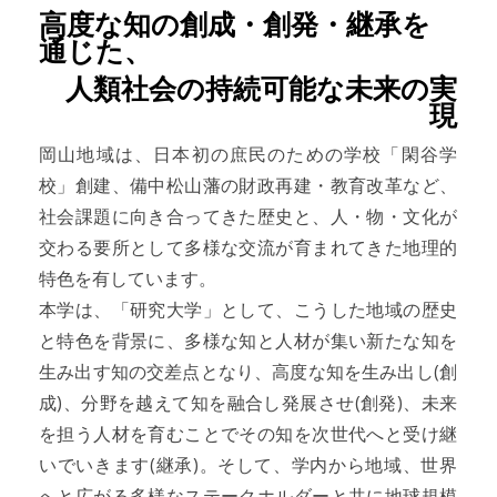
高度な知の創成・創発・継承を
通じた、
人類社会の持続可能な未来の実
現
岡山地域は、日本初の庶民のための学校「閑谷学
校」創建、備中松山藩の財政再建・教育改革など、
社会課題に向き合ってきた歴史と、人・物・文化が
交わる要所として多様な交流が育まれてきた地理的
特色を有しています。
本学は、「研究大学」として、こうした地域の歴史
と特色を背景に、多様な知と人材が集い新たな知を
生み出す知の交差点となり、高度な知を生み出し(創
成)、分野を越えて知を融合し発展させ(創発)、未来
を担う人材を育むことでその知を次世代へと受け継
いでいきます(継承)。そして、学内から地域、世界
へと広がる多様なステークホルダーと共に地球規模