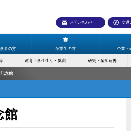
お問い合わせ
交通
護者の方
卒業生の方
企業・
等
教育・学生生活・就職
研究・産学連携
年記念館
念館