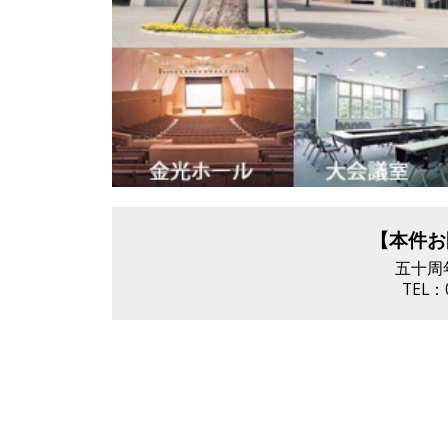
【本件お
五十周
TEL：0