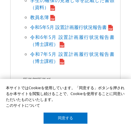
学生の確保の見通し等を記載した書類
（資料）
教員名簿
令和5年5⽉ 設置計画履⾏状況報告書
令和6年5月 設置計画履行状況報告書
（博士課程）
令和7年5月 設置計画履行状況報告書
（博士課程）
医学部医学科
基本計画書
本サイトではCookieを使用しています。「同意する」ボタンを押され
るか本サイトを閲覧し続けることで、Cookieを使用することに同意い
校地校舎等の図面
ただいたものといたします。
このサイトについて
学則
学則変更の趣旨等を記載した書類
同意する
TOP
学生の確保の見通し等を記載した書類