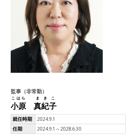
監事（非常勤）
こはら
まきこ
小原
真紀子
就任時期
2024.9.1
任期
2024.9.1～2028.6.30