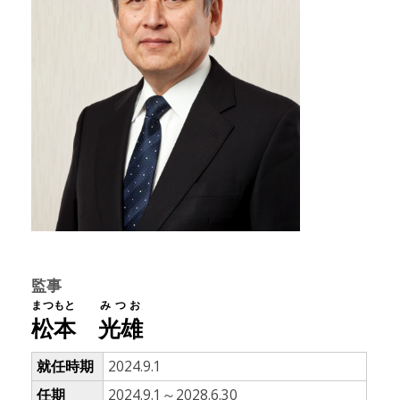
監事
まつもと
みつお
松本
光雄
就任時期
2024.9.1
任期
2024.9.1～2028.6.30