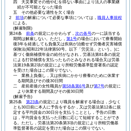
四
天災事変その他やむを得ない事由により法人の事業継
続が不可能となった場合
五
その他必要な適性を欠く場合
2
前項
の解雇について必要な事項については，
職員人事規程
による。
(解雇制限)
第24条
前条
の規定にかかわらず，
次の各号
の一に該当する
期間は解雇しない。
ただし，
第1号
の場合において療養開始
後3年を経過しても負傷又は疾病が治癒せず労働者災害補償
保険法
(昭和22年法律第50号。以下「労災法」という。)
に
基づく傷病補償年金の給付がなされ，労基法第81条の規定
による打切補償を支払ったものとみなされる場合又は労基
法第19条第2項の規定により所轄労働基準監督署長の認定
を受けた場合はこの限りでない。
一
業務上負傷し，又は疾病にかかり療養のために休業す
る期間及びその後30日間
二
産前産後の女性職員が
第58条第6号
及び
第7号
の規定に
より休業する期間及びその後30日間
(解雇予告)
第25条
第23条
の規定により職員を解雇する場合は，少なく
とも30日前に本人に予告をするか，又は労基法第12条に規
定する平均賃金の30日分を支払うこととし，予告の日数
は，平均賃金を支払った日数に応じて短縮することができ
る。
ただし，労基法第20条第3項の規定により所轄労働基
準監督署長の認定を受けた場合はこの限りでない。