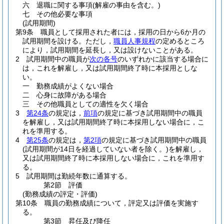
六
退職に関する事項
(解雇の事由を含む。)
七
その他必要な事項
(試用期間)
第9条
職員として採用された者には，採用の日から6か月の
試用期間を設ける。
ただし，
職員人事規程
の定めるところ
により，試用期間を延長し，又は設けないことがある。
2
試用期間中の職員が
次の各号
のいずれかに該当する場合に
は，これを解雇し，又は試用期間終了時に本採用としな
い。
一
勤務成績がよくない場合
二
心身に故障がある場合
三
その他職員としての適性を欠く場合
3
第24条
の規定は，
前項
の規定に基づき試用期間中の職員
を解雇し，又は試用期間終了時に本採用しない場合に，こ
れを準用する。
4
第25条
の規定は，
第2項
の規定に基づき試用期間中の職員
(試用期間が14日を経過していない者を除く。)
を解雇し，
又は試用期間終了時に本採用しない場合に，これを準用す
る。
5
試用期間は勤続年数に通算する。
第2節
評価
(勤務成績の評定・評価)
第10条
職員の勤務成績について，評定又は評価を実施す
る。
第3節
昇任及び降任