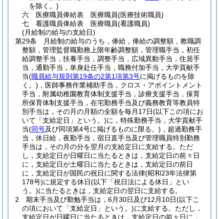
を除く。)
六
医療職員俸給表 医療職員
(医療技術職員)
七
看護職員俸給表 医療職員
(看護職員)
(月給制の給与の支給日)
第29条
月給制の給与のうち，俸給，俸給の調整額，教職調
整額，管理監督職勤務上限年齢調整額，管理職手当，初任
給調整手当，扶養手当，調整手当，広域異動手当，住居手
当，通勤手当，単身赴任手当，職務付加手当，大学貢献手
当
(
職員給与規則第19条の2第1項第3号
に掲げるものを除
く。)
，医師事務作業補助手当，クロス・アポイントメント
手当，附属幼稚園教育体制支援手当，診療支援手当，保育
所保育体制支援手当，在宅勤務手当及び義務教育等教員特
別手当は，その月の月額の全額を毎月17日
(以下この項にお
いて「支給定日」という。)
に，特殊勤務手当，大学貢献手
当
(
同号
及び同項第4号に掲げるものに限る。)
，超過勤務手
当，休日給，夜勤手当，宿日直手当及び管理職員特別勤務
手当は，その月の分を翌月の支給定日に支給する。
ただ
し，支給定日が日曜日に当たるときは，支給定日の前々日
に，支給定日が土曜日に当たるときは，支給定日の前日
に，支給定日が国民の祝日に関する法律
(昭和23年法律第
178号)
に規定する休日
(以下「祝日法による休日」とい
う。)
に当たるときは，支給定日の翌日に支給する。
2
期末手当及び勤勉手当は，6月30日及び12月10日
(以下こ
の項において「支給定日」という。)
に支給する。
ただし，
支給定日が日曜日に当たるときは，支給定日の前々日に，