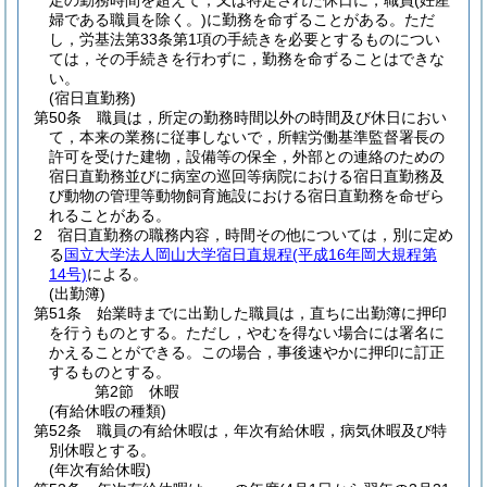
定の勤務時間を超えて，又は特定された休日に，職員
(妊産
婦である職員を除く。)
に勤務を命ずることがある。
ただ
し，労基法第33条第1項の手続きを必要とするものについ
ては，その手続きを行わずに，勤務を命ずることはできな
い。
(宿日直勤務)
第50条
職員は，所定の勤務時間以外の時間及び休日におい
て，本来の業務に従事しないで，所轄労働基準監督署長の
許可を受けた建物，設備等の保全，外部との連絡のための
宿日直勤務並びに病室の巡回等病院における宿日直勤務及
び動物の管理等動物飼育施設における宿日直勤務を命ぜら
れることがある。
2
宿日直勤務の職務内容，時間その他については，別に定め
る
国立大学法人岡山大学宿日直規程
(平成16年岡大規程第
14号)
による。
(出勤簿)
第51条
始業時までに出勤した職員は，直ちに出勤簿に押印
を行うものとする。
ただし，やむを得ない場合には署名に
かえることができる。
この場合，事後速やかに押印に訂正
するものとする。
第2節
休暇
(有給休暇の種類)
第52条
職員の有給休暇は，年次有給休暇，病気休暇及び特
別休暇とする。
(年次有給休暇)