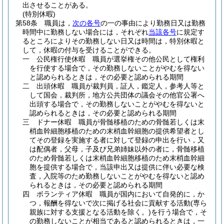
出させることがある。
(特別休暇)
第58条
職員は，
次の各号
の一の事由により勤務日又は勤務
時間中に勤務しない場合には，それぞれ
当該各号
に規定す
るところによりその勤務しない日又は時間は，特別休暇と
して，休暇の付与を受けることができる。
一
公民権行使休暇 職員が選挙権その他公民として権利
を行使する場合で，その勤務しないことがやむを得ない
と認められるときは，その必要と認められる期間
二
出頭休暇 職員が裁判員，証人，鑑定人，参考人等と
して国会，裁判所，地方公共団体の議会その他官公署へ
出頭する場合で，その勤務しないことがやむを得ないと
認められるときは，その必要と認められる期間
三
ドナー休暇 職員が骨髄移植のための骨髄若しくは末
梢血幹細胞移植のための末梢血幹細胞の提供希望者とし
てその登録を実施する者に対して登録の申出を行い，又
は配偶者，父母，子及び兄弟姉妹以外の者に，骨髄移植
のため骨髄若しくは末梢血幹細胞移植のため末梢血幹細
胞を提供する場合で，当該申出又は提供に伴い必要な検
査，入院等のため勤務しないことがやむを得ないと認め
られるときは，その必要と認められる期間
四
ボランティア休暇 職員が国内において自発的に，か
つ，報酬を得ないで次に掲げる社会に貢献する活動
(専ら
親族に対する支援となる活動を除く。)
を行う場合で，そ
の勤務しないことが相当であると認められるときは，一