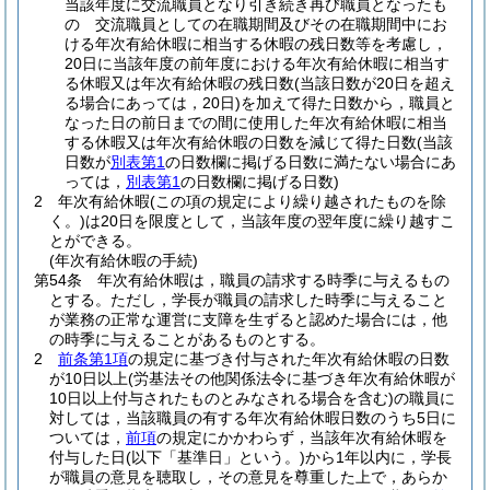
当該年度に交流職員となり引き続き再び職員となったも
の 交流職員としての在職期間及びその在職期間中にお
ける年次有給休暇に相当する休暇の残日数等を考慮し，
20日に当該年度の前年度における年次有給休暇に相当す
る休暇又は年次有給休暇の残日数
(当該日数が20日を超え
る場合にあっては，20日)
を加えて得た日数から，職員と
なった日の前日までの間に使用した年次有給休暇に相当
する休暇又は年次有給休暇の日数を減じて得た日数
(当該
日数が
別表第1
の日数欄に掲げる日数に満たない場合にあ
っては，
別表第1
の日数欄に掲げる日数)
2
年次有給休暇
(この項の規定により繰り越されたものを除
く。)
は20日を限度として，当該年度の翌年度に繰り越すこ
とができる。
(年次有給休暇の手続)
第54条
年次有給休暇は，職員の請求する時季に与えるもの
とする。
ただし，学長が職員の請求した時季に与えること
が業務の正常な運営に支障を生ずると認めた場合には，他
の時季に与えることがあるものとする。
2
前条第1項
の規定に基づき付与された年次有給休暇の日数
が10日以上
(労基法その他関係法令に基づき年次有給休暇が
10日以上付与されたものとみなされる場合を含む)
の職員に
対しては，当該職員の有する年次有給休暇日数のうち5日に
ついては，
前項
の規定にかかわらず，当該年次有給休暇を
付与した日
(以下「基準日」という。)
から1年以内に，学長
が職員の意見を聴取し，その意見を尊重した上で，あらか