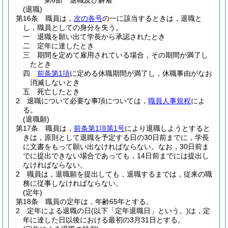
第6節
退職及び解雇
(退職)
第16条
職員は，
次の各号
の一に該当するときは，退職と
し，職員としての身分を失う。
一
退職を願い出て学長から承認されたとき
二
定年に達したとき
三
期間を定めて雇用されている場合，その期間が満了し
たとき
四
前条第1項
に定める休職期間が満了し，休職事由がなお
消滅しないとき
五
死亡したとき
2
退職について必要な事項については，
職員人事規程
によ
る。
(退職願)
第17条
職員は，
前条第1項第1号
により退職しようとすると
きは，原則として退職を予定する日の30日前までに，学長
に文書をもって願い出なければならない。
なお，30日前ま
でに提出できない場合であっても，14日前までには提出し
なければならない。
2
職員は，退職願を提出しても，退職するまでは，従来の職
務に従事しなければならない。
(定年)
第18条
職員の定年は，年齢65年とする。
2
定年による退職の日
(以下「定年退職日」という。)
は，定
年に達した日以後における最初の3月31日とする。