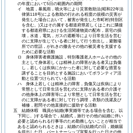
の年度において5日の範囲内の期間
イ
地震，暴風雨，噴火等により災害救助法
(昭和22年法
律第118号)
による救助の行われる程度の規模の災害が
発生した場合において，被害が発生した市町村
(特別区
を含む。)
又はその属する都道府県若しくはこれに隣接
する都道府県における生活関連物資の配布，居宅の損
壊，水道，電気，ガスの遮断等により日常生活を営む
のに支障が生じている者に対して行う炊出し，避難場
所での世話，がれきの撤去その他の被災者を支援する
ために必要な活動
ロ
身体障害者療護施設，特別養護老人ホームその他の
主として身体若しくは精神上の障害がある者又は負傷
し，若しくは疾病にかかった者に対して必要な措置を
講ずることを目的とする施設においてボランティア活
動と位置づけられている活動
ハ
身体上若しくは精神上の障害，負傷又は疾病により
常態として日常生活を営むのに支障がある者の介護そ
の他身体上の障害等により常態として日常生活を営む
のに支障がある者に対して行う調理，衣類の洗濯及び
補修，慰問その他直接的に援助する活動
五
結婚休暇 職員が結婚
(事実婚等である場合を含む。以
下同じ。)
する場合で，結婚式，旅行その他の結婚に伴い
必要と認められる行事等のため勤務しないことが相当で
あると認められるときは，結婚の日
(結婚式の日，婚姻届
を提出した日，パートナーシップ宣誓を行った日その他