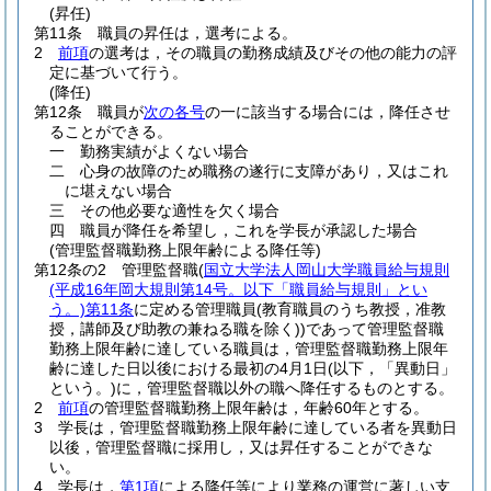
(昇任)
第11条
職員の昇任は，選考による。
2
前項
の選考は，その職員の勤務成績及びその他の能力の評
定に基づいて行う。
(降任)
第12条
職員が
次の各号
の一に該当する場合には，降任させ
ることができる。
一
勤務実績がよくない場合
二
心身の故障のため職務の遂行に支障があり，又はこれ
に堪えない場合
三
その他必要な適性を欠く場合
四
職員が降任を希望し，これを学長が承認した場合
(管理監督職勤務上限年齢による降任等)
第12条の2
管理監督職
(
国立大学法人岡山大学職員給与規則
(平成16年岡大規則第14号。以下「職員給与規則」とい
う。)
第11条
に定める管理職員
(教育職員のうち教授，准教
授，講師及び助教の兼ねる職を除く)
)
であって管理監督職
勤務上限年齢に達している職員は，管理監督職勤務上限年
齢に達した日以後における最初の4月1日
(以下，「異動日」
という。)
に，管理監督職以外の職へ降任するものとする。
2
前項
の管理監督職勤務上限年齢は，年齢60年とする。
3
学長は，管理監督職勤務上限年齢に達している者を異動日
以後，管理監督職に採用し，又は昇任することができな
い。
4
学長は，
第1項
による降任等により業務の運営に著しい支