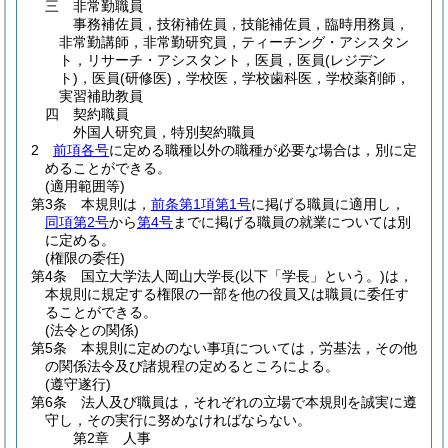
三
非常勤職員
事務補佐員，技術補佐員，技能補佐員，臨時用務員，
非常勤講師，非常勤研究員，ティーチング・アシスタン
ト，リサーチ・アシスタント，医員，医員
(レジデン
ト)
，医員
(研修医)
，学校医，学校歯科医，学校薬剤師，
実習補助教員
四
契約職員
外国人研究員，特別契約職員
2
前項各号
に定める職種以外の職種が必要な場合は，別に定
めることができる。
(適用範囲等)
第3条
本規則は，
前条第1項第1号
に掲げる職員に適用し，
同項第2号
から
第4号
までに掲げる職員の就業については別
に定める。
(権限の委任)
第4条
国立大学法人岡山大学長
(以下「学長」という。)
は，
本規則に規定する権限の一部を他の役員又は職員に委任す
ることができる。
(法令との関係)
第5条
本規則に定めのない事項については，労基法，その他
の関係法令及び諸規程の定めるところによる。
(遵守遂行)
第6条
法人及び職員は，それぞれの立場で本規則を誠実に遵
守し，その実行に努めなければならない。
第2章
人事