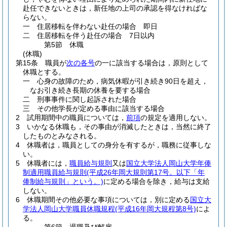
赴任できないときは，新任地の上司の承認を得なければな
らない。
一
住居移転を伴わない赴任の場合 即日
二
住居移転を伴う赴任の場合 7日以内
第5節
休職
(休職)
第15条
職員が
次の各号
の一に該当する場合は，原則として
休職とする。
一
心身の故障のため，病気休暇が引き続き90日を超え，
なお引き続き長期の休養を要する場合
二
刑事事件に関し起訴された場合
三
その他学長が定める事由に該当する場合
2
試用期間中の職員については，
前項
の規定を適用しない。
3
いかなる休職も，その事由が消滅したときは，当然に終了
したものとみなされる。
4
休職者は，職員としての身分を有するが，職務に従事しな
い。
5
休職者には，
職員給与規則
又は
国立大学法人岡山大学年俸
制適用職員給与規則
(平成26年岡大規則第17号。以下「年
俸制給与規則」という。)
に定める場合を除き，給与は支給
しない。
6
休職期間その他必要な事項については，別に定める
国立大
学法人岡山大学職員休職規程
(平成16年岡大規程第8号)
によ
る。