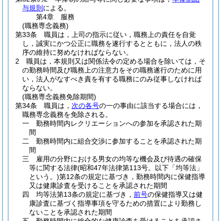
与規則
による。
第4章
服務
(職務専念義務)
第33条
職員は，上司の指示に従い，職務上の責任を自覚
し，誠実にかつ公正に職務を遂行するとともに，法人の秩
序の維持に努めなければならない。
2
職員は，本規則又は関係法令の定める場合を除いては，そ
の勤務時間及び職務上の注意力をその職務遂行のために用
い，法人がなすべき責を有する職務にのみ従事しなければ
ならない。
(職務専念義務免除期間)
第34条
職員は，
次の各号
の一の事由に該当する場合には，
職務専念義務を免除される。
一
勤務時間内レクリエーションへの参加を承認された期
間
二
勤務時間内に組合交渉に参加することを承認された期
間
三
雇用の分野における男女の均等な機会及び待遇の確保
等に関する法律
(昭和47年法律第113号。以下「均等法」
という。)
第12条の規定に基づき，勤務時間内に保健指導
又は健康診査を受けることを承認された期間
四
均等法第13条の規定に基づき，
前号
の保健指導又は健
康診査に基づく指導事項を守るための措置により勤務し
ないことを承認された期間