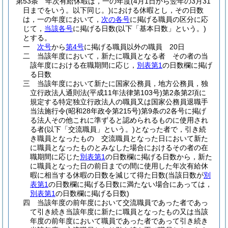
第53条
年次有給休暇は，一の年度
(4月1日から翌年の3月31
日までをいう。以下同じ。)
における休暇とし，その日数
は，一の年度において，
次の各号
に掲げる職員の区分に応
じて，
当該各号
に掲げる日数
(以下「基本日数」という。)
とする。
一
次号
から
第4号
に掲げる職員以外の職員 20日
二
当該年度において，新たに職員となる者 その者の当
該年度における在職期間に応じ，
別表第1
の日数欄に掲げ
る日数
三
当該年度において新たに国家公務員，地方公務員，独
立行政法人通則法
(平成11年法律第103号)
第2条第2項に
規定する特定独立行政法人の職員又は国家公務員退職手
当法施行令
(昭和28年政令第215号)
第9条の2各号に掲げ
る法人その他これに準ずると認められるものに使用され
る者
(以下「交流職員」という。)
となった者で，引き続
き職員となったもの 交流職員となった日において新た
に職員となったものとみなした場合におけるその者の在
職期間に応じた
別表第1
の日数欄に掲げる日数から，新た
に職員となった日の前日までの間に使用した年次有給休
暇に相当する休暇の日数を減じて得た日数
(当該日数が
別
表第1
の日数欄に掲げる日数に満たない場合にあっては，
別表第1
の日数欄に掲げる日数)
四
当該年度の前年度において交流職員であった者であっ
て引き続き当該年度に新たに職員となったもの又は当該
年度の前年度において職員であった者であって引き続き