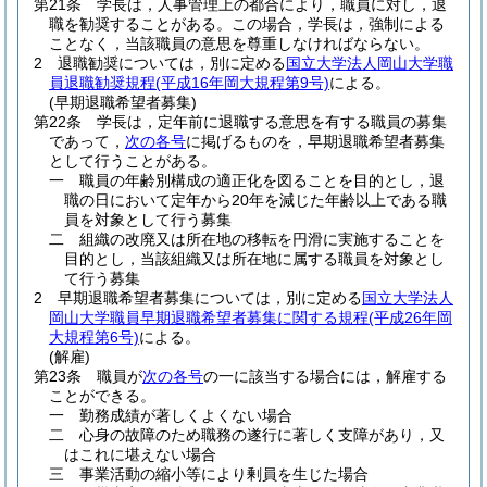
第21条
学長は，人事管理上の都合により，職員に対し，退
職を勧奨することがある。
この場合，学長は，強制による
ことなく，当該職員の意思を尊重しなければならない。
2
退職勧奨については，別に定める
国立大学法人岡山大学職
員退職勧奨規程
(平成16年岡大規程第9号)
による。
(早期退職希望者募集)
第22条
学長は，定年前に退職する意思を有する職員の募集
であって，
次の各号
に掲げるものを，早期退職希望者募集
として行うことがある。
一
職員の年齢別構成の適正化を図ることを目的とし，退
職の日において定年から20年を減じた年齢以上である職
員を対象として行う募集
二
組織の改廃又は所在地の移転を円滑に実施することを
目的とし，当該組織又は所在地に属する職員を対象とし
て行う募集
2
早期退職希望者募集については，別に定める
国立大学法人
岡山大学職員早期退職希望者募集に関する規程
(平成26年岡
大規程第6号)
による。
(解雇)
第23条
職員が
次の各号
の一に該当する場合には，解雇する
ことができる。
一
勤務成績が著しくよくない場合
二
心身の故障のため職務の遂行に著しく支障があり，又
はこれに堪えない場合
三
事業活動の縮小等により剰員を生じた場合