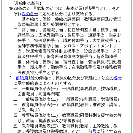
(月給制の給与)
第28条の2
月給制の給与は，基本給及び諸手当とし，それ
ぞれ
次の各号
に定める区分により支給する。
一
基本給は，俸給，俸給の調整額，教職調整額及び管理
監督職勤務上限年齢調整額とする。
二
諸手当は，管理職手当，初任給調整手当，扶養手当，
調整手当，広域異動手当，住居手当，通勤手当，単身赴
任手当，特殊勤務手当，職務付加手当，大学貢献手当，
医師事務作業補助手当，クロス・アポイントメント手
当，附属幼稚園教育体制支援手当，診療支援手当，外部
資金獲得手当，保育所保育体制支援手当，超過勤務手
当，休日給，夜勤手当，宿日直手当，管理職員特別勤務
手当，期末手当，勤勉手当，在宅勤務手当及び義務教育
等教員特別手当とする。
2
前項第1号
の俸給は，職員の区分及び職種により
次の各号
に示す俸給表によるものとする。
一
一般職員俸給表
(一)
一般職員
(事務職員，技術職員，
図書職員，高度専門職)
二
一般職員俸給表
(二)
一般職員
(技能職員，労務職員)
三
教育職員俸給表
(一)
教育職員
(教授，准教授，講師，
助教，助手)
四
教育職員俸給表
(二)
教育職員
(附属特別支援学校の教
頭，教諭，養護教諭及び栄養教諭)
五
教育職員俸給表
(三)
教育職員
(教頭，主幹教諭，教
諭，養護教諭及び栄養教諭。ただし，
前号
に該当する者