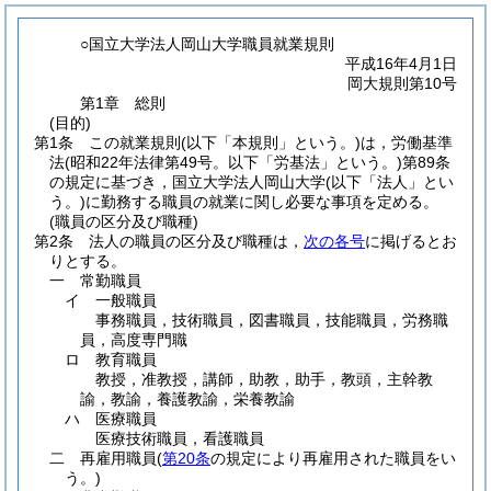
○国立大学法人岡山大学職員就業規則
平成16年4月1日
岡大規則第10号
第1章
総則
(目的)
第1条
この就業規則
(以下「本規則」という。)
は，労働基準
法
(昭和22年法律第49号。以下「労基法」という。)
第89条
の規定に基づき，国立大学法人岡山大学
(以下「法人」とい
う。)
に勤務する職員の就業に関し必要な事項を定める。
(職員の区分及び職種)
第2条
法人の職員の区分及び職種は，
次の各号
に掲げるとお
りとする。
一
常勤職員
イ
一般職員
事務職員，技術職員，図書職員，技能職員，労務職
員，高度専門職
ロ
教育職員
教授，准教授，講師，助教，助手，教頭，主幹教
諭，教諭，養護教諭，栄養教諭
ハ
医療職員
医療技術職員，看護職員
二
再雇用職員
(
第20条
の規定により再雇用された職員をい
う。)