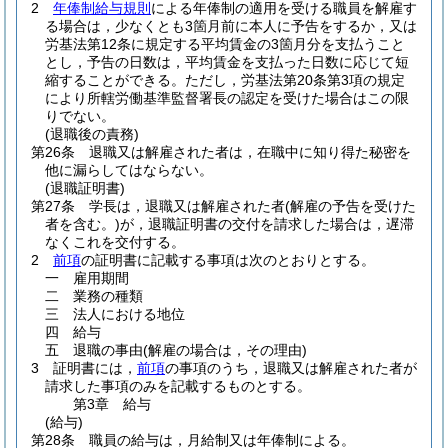
2
年俸制給与規則
による年俸制の適用を受ける職員を解雇す
る場合は，少なくとも3箇月前に本人に予告をするか，又は
労基法第12条に規定する平均賃金の3箇月分を支払うこと
とし，予告の日数は，平均賃金を支払った日数に応じて短
縮することができる。
ただし，労基法第20条第3項の規定
により所轄労働基準監督署長の認定を受けた場合はこの限
りでない。
(退職後の責務)
第26条
退職又は解雇された者は，在職中に知り得た秘密を
他に漏らしてはならない。
(退職証明書)
第27条
学長は，退職又は解雇された者
(解雇の予告を受けた
者を含む。)
が，退職証明書の交付を請求した場合は，遅滞
なくこれを交付する。
2
前項
の証明書に記載する事項は次のとおりとする。
一
雇用期間
二
業務の種類
三
法人における地位
四
給与
五
退職の事由
(解雇の場合は，その理由)
3
証明書には，
前項
の事項のうち，退職又は解雇された者が
請求した事項のみを記載するものとする。
第3章
給与
(給与)
第28条
職員の給与は，月給制又は年俸制による。