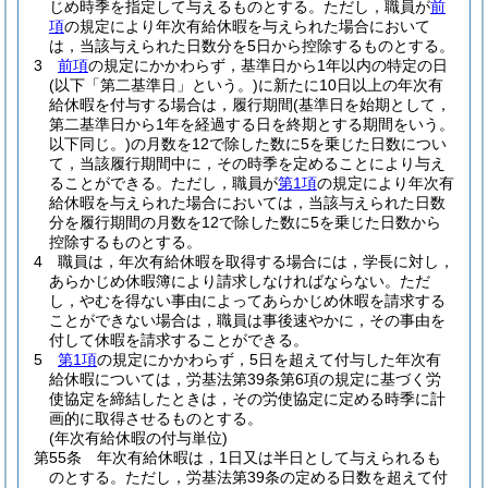
じめ時季を指定して与えるものとする。
ただし，職員が
前
項
の規定により年次有給休暇を与えられた場合において
は，当該与えられた日数分を5日から控除するものとする。
3
前項
の規定にかかわらず，基準日から1年以内の特定の日
(以下「第二基準日」という。)
に新たに10日以上の年次有
給休暇を付与する場合は，履行期間
(基準日を始期として，
第二基準日から1年を経過する日を終期とする期間をいう。
以下同じ。)
の月数を12で除した数に5を乗じた日数につい
て，当該履行期間中に，その時季を定めることにより与え
ることができる。
ただし，職員が
第1項
の規定により年次有
給休暇を与えられた場合においては，当該与えられた日数
分を履行期間の月数を12で除した数に5を乗じた日数から
控除するものとする。
4
職員は，年次有給休暇を取得する場合には，学長に対し，
あらかじめ休暇簿により請求しなければならない。
ただ
し，やむを得ない事由によってあらかじめ休暇を請求する
ことができない場合は，職員は事後速やかに，その事由を
付して休暇を請求することができる。
5
第1項
の規定にかかわらず，5日を超えて付与した年次有
給休暇については，労基法第39条第6項の規定に基づく労
使協定を締結したときは，その労使協定に定める時季に計
画的に取得させるものとする。
(年次有給休暇の付与単位)
第55条
年次有給休暇は，1日又は半日として与えられるも
のとする。
ただし，労基法第39条の定める日数を超えて付