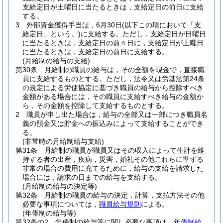
支給定日が土曜日に当たるときは，支給定日の前日に支給
する。
3
外部資金獲得手当は，6月30日
(以下この項において「支
給定日」という。)
に支給する。
ただし，支給定日が日曜日
に当たるときは，支給定日の前々日に，支給定日が土曜日
に当たるときは，支給定日の前日に支給する。
(月給制の給与の支給)
第30条
月給制の職員の給与は，その全額を現金で，直接職
員に支給するものとする。
ただし，法令又は労基法第24条
の規定による労使協定に基づき職員の給与から控除すべき
金額がある場合には，その職員に支給すべき給与の金額か
ら，その金額を控除して支給するものとする。
2
職員が申し出た場合は，給与の全部又は一部につき職員名
義の預金又は貯金への振込みによって支給することができ
る。
(非常時の月給制給与支給)
第31条
月給制の職員が職員又はその収入によって生計を維
持する者の出産，疾病，災害，婚礼その他これらに準ずる
非常の場合の費用に充てるために，給与の支給を請求した
場合には，請求の日までの給与を支給する。
(月給制の給与の決定等)
第32条
月給制の職員の給与の決定，計算，支払方法その他
必要な事項については，
職員給与規則
による。
(年俸制の給与等)
第32条の2
年俸制の給与等に関し必要な事項は，
年俸制給