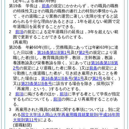
(定年による退職の特例)
第19条
学長は，
前条
の規定にかかわらず，その職員の職務
の特殊性又はその職員の職務の遂行上の特別の事情からみ
て，その退職により業務の運営に著しい支障が生ずると認
められる十分な理由があるときは，1年を超えない範囲で定
年退職日を延長することができる。
2
前項
の規定による定年退職日の延長は，3年を超えない範
囲で更新することができるものとする。
(再雇用)
第20条
年齢60年
(但し，労務職員にあっては年齢63年)
に達
した日以後，
第16条第1項第1号
及び
第2号
の規定により退
職した者
(但し，教育職員
(助手，教頭，主幹教諭，教諭，
養護教諭及び栄養教諭を除く。)
にあっては
第16条第1項第
2号
の規定により退職した者に限る。)
又は
前条
の規定によ
り勤務した後退職した者が，引き続き雇用されることを希
望した場合は，
第16条第1項各号
(
第1号
及び
第2号
を除く。)
又は
第23条第1項各号
に該当する場合を除き，採用
(以下
「再雇用」という。)
するものとする。
2
前項
に掲げる者のほか，
前項
に準ずる者として学長が指定
するものについても，
前項
の例により再雇用することがあ
る。
3
再雇用された職員の就業に関する事項については，別に定
める
国立大学法人岡山大学再雇用職員就業規則
(平成16年岡
大規則第11号)
による。
(退職勧奨)