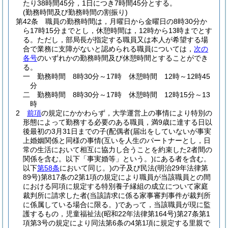
たり38時間45分，1日につき7時間45分とする。
(勤務時間及び勤務時間の割振り)
第42条
職員の勤務時間は，月曜日から金曜日の8時30分か
ら17時15分までとし，休憩時間は，12時から13時までとす
る。
ただし，部局長が指定する職員又は本人が希望する場
合で業務に支障がないと認められる職員については，
次の
各号
のいずれかの勤務時間及び休憩時間とすることができ
る。
一
勤務時間 8時30分～17時 休憩時間 12時～12時45
分
二
勤務時間 8時30分～17時 休憩時間 12時15分～13
時
2
前項
の規定にかかわらず，大学運営上の事情により特別の
形態によって勤務する必要のある職員，満9歳に達する日以
後最初の3月31日までの子
(配偶者
(届出をしていないが事実
上婚姻関係と同様の事情
(互いを人生のパートナーとし，日
常の生活において相互に協力し合うことを約束した2者間の
関係を含む。以下「事実婚等」という。)
にある者を含む。
以下
第58条
において同じ。)
の子及び民法
(明治29年法律第
89号)
第817条の2第1項の規定により職員が当該職員との間
における同項に規定する特別養子縁組の成立について家庭
裁判所に請求した者
(当該請求に係る家事審判事件が裁判所
に係属している場合に限る。)
であって，当該職員が現に監
護するもの，児童福祉法
(昭和22年法律第164号)
第27条第1
項第3号の規定により同法第6条の4第1項に規定する里親で