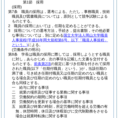
第1節
採用
(採用)
第7条
職員の採用は，選考による。
ただし，事務職員，技術
職員及び図書職員については，原則として競争試験による
ものとする。
2
職員の採用においては，任期を定めることができる。
3
採用についての選考方法，手続き，提出書類，その他必要
な事項については，別に定める
国立大学法人岡山大学職員
人事規程
(平成16年岡大規程第6号。以下「職員人事規程」
という。)
による。
(労働条件の明示)
第8条
学長は職員の採用に際しては，採用しようとする職員
に対し，あらかじめ，次の事項を記載した文書を交付する
ものとする。
前条第2項
の規定に基づき任期を付されて採用
された職員
(以下「任期付職員」という。)
が，当該任期の
満了後，引き続き任期付職員又は任期の定めのない職員と
なる場合及び任期の定めのない職員が任期付職員となる場
合も同様とする。
一
給与に関する事項
二
就業の場所及び従事する業務に関する事項
三
労働契約の期間に関する事項
四
労働契約を更新する場合の基準に関する事項
五
始業及び終業の時刻，所定労働時間を超える労働の有
無，休憩時間，休日及び休暇並びに交代制勤務をさせる
場合は就業時転換に関する事項