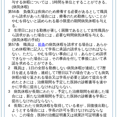
与する休暇については，1時間を単位とすることができる。
(病気休暇)
第56条
負傷又は疾病のため療養する必要があるとして職員
から請求があった場合には，療養のため勤務しないことが
やむを得ないと認められる最小限度の期間病気休暇を与え
る。
2
生理日における勤務が著しく困難であるとして女性職員か
ら請求があった場合には，必要な時間病気休暇を与える。
(病気休暇の手続)
第57条
職員は，
前条
の病気休暇を請求する場合は，あらか
じめ休暇簿に記入して学長に承認の請求をしなければなら
ない。
ただし，やむを得ない事由により，あらかじめ請求
できなかった場合には，その事由を付して事後において承
認を求めることができる。
2
職員は，1日の全部を勤務しない病気休暇が連続して7暦
日を超える場合，連続して7暦日以下の場合であっても病気
休暇が繰り返される場合又は学長が必要と認めて提出を求
めたときには，治療期間を予定した医師の診断書等を速や
かに学長に提出しなければならない。
3
病気休暇が長期にわたり，予定した治療期間を経過した場
合には，新たな治療期間を予定した医師の診断書を学長に
提出しなければならない。
4
長期にわたり病気休暇を取得している者が，回復後出勤し
ようとする場合には，学長の許可を受けなければならな
い。
この場合，医師の治癒証明書又は就業許可証明書を提