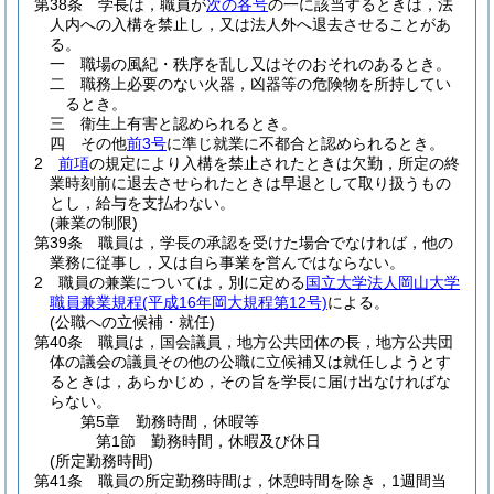
第38条
学長は，職員が
次の各号
の一に該当するときは，法
人内への入構を禁止し，又は法人外へ退去させることがあ
る。
一
職場の風紀・秩序を乱し又はそのおそれのあるとき。
二
職務上必要のない火器，凶器等の危険物を所持してい
るとき。
三
衛生上有害と認められるとき。
四
その他
前3号
に準じ就業に不都合と認められるとき。
2
前項
の規定により入構を禁止されたときは欠勤，所定の終
業時刻前に退去させられたときは早退として取り扱うもの
とし，給与を支払わない。
(兼業の制限)
第39条
職員は，学長の承認を受けた場合でなければ，他の
業務に従事し，又は自ら事業を営んではならない。
2
職員の兼業については，別に定める
国立大学法人岡山大学
職員兼業規程
(平成16年岡大規程第12号)
による。
(公職への立候補・就任)
第40条
職員は，国会議員，地方公共団体の長，地方公共団
体の議会の議員その他の公職に立候補又は就任しようとす
るときは，あらかじめ，その旨を学長に届け出なければな
らない。
第5章
勤務時間，休暇等
第1節
勤務時間，休暇及び休日
(所定勤務時間)
第41条
職員の所定勤務時間は，休憩時間を除き，1週間当