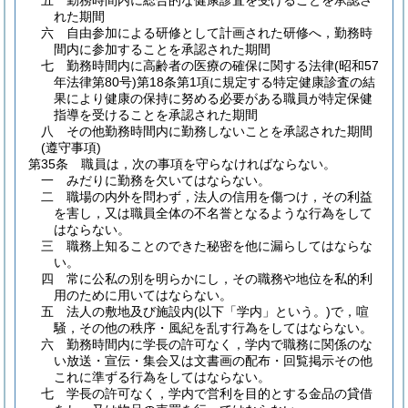
五
勤務時間内に総合的な健康診査を受けることを承認さ
れた期間
六
自由参加による研修として計画された研修へ，勤務時
間内に参加することを承認された期間
七
勤務時間内に高齢者の医療の確保に関する法律
(昭和57
年法律第80号)
第18条第1項に規定する特定健康診査の結
果により健康の保持に努める必要がある職員が特定保健
指導を受けることを承認された期間
八
その他勤務時間内に勤務しないことを承認された期間
(遵守事項)
第35条
職員は，次の事項を守らなければならない。
一
みだりに勤務を欠いてはならない。
二
職場の内外を問わず，法人の信用を傷つけ，その利益
を害し，又は職員全体の不名誉となるような行為をして
はならない。
三
職務上知ることのできた秘密を他に漏らしてはならな
い。
四
常に公私の別を明らかにし，その職務や地位を私的利
用のために用いてはならない。
五
法人の敷地及び施設内
(以下「学内」という。)
で，喧
騒，その他の秩序・風紀を乱す行為をしてはならない。
六
勤務時間内に学長の許可なく，学内で職務に関係のな
い放送・宣伝・集会又は文書画の配布・回覧掲示その他
これに準ずる行為をしてはならない。
七
学長の許可なく，学内で営利を目的とする金品の貸借