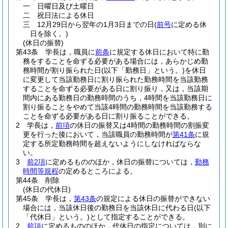
一
日曜日及び土曜日
二
祝日法による休日
三
12月29日から翌年の1月3日までの日
(
前号
に定める休
日を除く。)
(休日の振替)
第43条
学長は，職員に
前条
に規定する休日において特に勤
務をすることを命ずる必要がある場合には，あらかじめ勤
務時間が割り振られた日
(以下「勤務日」という。)
を休日
に変更して当該勤務日に割り振られた勤務時間を当該勤務
することを命ずる必要がある日に割り振り，又は，当該期
間内にある勤務日の勤務時間のうち，4時間を当該勤務日に
割り振ることをやめて当該4時間の勤務時間を当該勤務する
ことを命ずる必要がある日に割り振ることができる。
2
学長は，
前項
の休日の振替又は4時間の勤務時間の割振変
更を行った後において，当該職員の勤務時間が
第41条
に規
定する所定勤務時間を超えないようにしなければならな
い。
3
前2項
に定めるもののほか，休日の振替については，
勤務
時間等規程
の定めるところによる。
第44条
削除
(休日の代休日)
第45条
学長は，
第43条
の規定による休日の振替ができない
場合には，当該休日後の勤務日を当該休日に代わる日
(以下
「代休日」という。)
として指定することができる。
2
前項
に定めるもののほか，代休日の指定については，別に