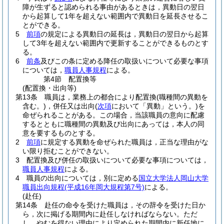
障が生ずると認められる事由があるときは，異動日の翌日
から起算して1年を超えない範囲内で異動日を延長させるこ
とができる。
5
前項
の規定による異動日の延長は，異動日の翌日から起算
して3年を超えない範囲内で更新することができるものとす
る。
6
前条
及びこの条に定める降任の取扱いについて必要な事項
については，
職員人事規程
による。
第4節
配置換等
(配置換・出向等)
第13条
職員は，業務上の都合により配置換
(職種間の異動を
含む。)
，併任又は出向
(
次項
において「異動」という。)
を
命ぜられることがある。
この場合，当該職員の意向に配慮
するとともに職種間の異動及び出向にあっては，本人の同
意を要するものとする。
2
前項
に規定する異動を命ぜられた職員は，正当な理由がな
い限り拒むことができない。
3
配置換及び併任の取扱いについて必要な事項については，
職員人事規程
による。
4
職員の出向については，別に定める
国立大学法人岡山大学
職員出向規程
(平成16年岡大規程第7号)
による。
(赴任)
第14条
赴任の命令を受けた職員は，その辞令を受けた日か
ら，次に掲げる期間内に赴任しなければならない。
ただ
し，やむを得ない理由により定められた期間内に新任地に