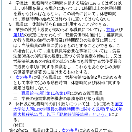
4
学長は，勤務時間が6時間を超える場合にあっては45分以
上，8時間を超える場合にあっては，1時間以上の休憩時間
を置かなければならない。
この場合において，休憩時間
は，勤務時間の始め又は終わりに置いてはならない。
5
職員は，休憩時間を自由に利用することができる。
6
業務の性質上必要が認められる職員については，
前条
及び
第1項
の規定にかかわらず，裁量労働制を適用し，当該職員
が行う職務の遂行の手段及び時間配分の決定等に関して
は，当該職員の裁量に委ねるものとすることができる。
こ
の場合において，適用職員等必要な事項については，労基
法第38条の3第1項の規定に基づく労使協定を締結し，又は
労基法第38条の4第1項の規定に基づき設置する労使委員会
で必要な事項に関する決議をし，これらをあらかじめ所轄
労働基準監督署長に届け出るものとする。
7
次の各号
に掲げる職員は，労基法第41条第2号に定める者
として本章で定める勤務時間，休憩時間及び休日に関する
規定は適用しない。
一
職員給与規則第11条第1項
に定める管理職員
二
学長の秘書業務等機密の事務を取り扱う職員
8
休日及び勤務時間の割り振りについては，別に定める
国立
大学法人岡山大学職員の勤務時間等に関する規程
(平成16年
岡大規程第13号。以下「勤務時間等規程」という。)
によ
る。
(休日)
第42条の2
職員の休日は，
次の各号
に定める日とする。