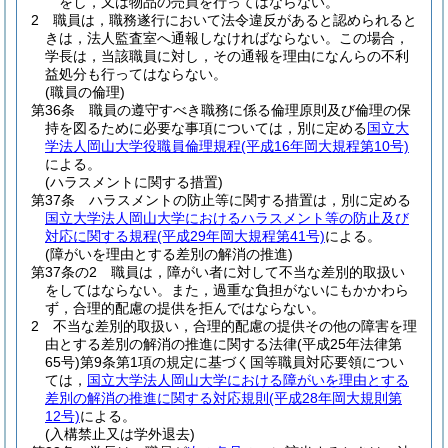
をし，又は物品の売買を行ってはならない。
2
職員は，職務遂行において法令違反があると認められると
きは，法人監査室へ通報しなければならない。
この場合，
学長は，当該職員に対し，その通報を理由になんらの不利
益処分も行ってはならない。
(職員の倫理)
第36条
職員の遵守すべき職務に係る倫理原則及び倫理の保
持を図るために必要な事項については，別に定める
国立大
学法人岡山大学役職員倫理規程
(平成16年岡大規程第10号)
による。
(ハラスメントに関する措置)
第37条
ハラスメントの防止等に関する措置は，別に定める
国立大学法人岡山大学におけるハラスメント等の防止及び
対応に関する規程
(平成29年岡大規程第41号)
による。
(障がいを理由とする差別の解消の推進)
第37条の2
職員は，障がい者に対して不当な差別的取扱い
をしてはならない。
また，過重な負担がないにもかかわら
ず，合理的配慮の提供を拒んではならない。
2
不当な差別的取扱い，合理的配慮の提供その他の障害を理
由とする差別の解消の推進に関する法律
(平成25年法律第
65号)
第9条第1項の規定に基づく国等職員対応要領につい
ては，
国立大学法人岡山大学における障がいを理由とする
差別の解消の推進に関する対応規則
(平成28年岡大規則第
12号)
による。
(入構禁止又は学外退去)