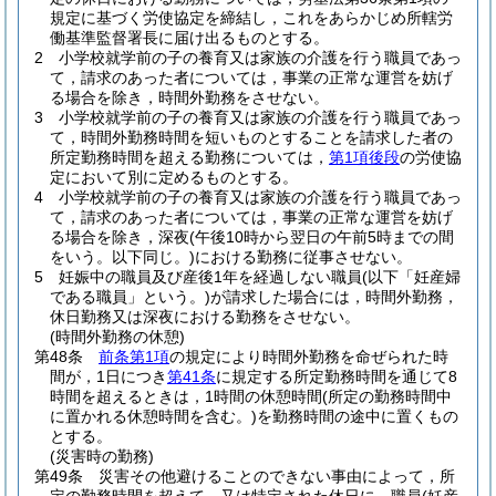
規定に基づく労使協定を締結し，これをあらかじめ所轄労
働基準監督署長に届け出るものとする。
2
小学校就学前の子の養育又は家族の介護を行う職員であっ
て，請求のあった者については，事業の正常な運営を妨げ
る場合を除き，時間外勤務をさせない。
3
小学校就学前の子の養育又は家族の介護を行う職員であっ
て，時間外勤務時間を短いものとすることを請求した者の
所定勤務時間を超える勤務については，
第1項後段
の労使協
定において別に定めるものとする。
4
小学校就学前の子の養育又は家族の介護を行う職員であっ
て，請求のあった者については，事業の正常な運営を妨げ
る場合を除き，深夜
(午後10時から翌日の午前5時までの間
をいう。以下同じ。)
における勤務に従事させない。
5
妊娠中の職員及び産後1年を経過しない職員
(以下「妊産婦
である職員」という。)
が請求した場合には，時間外勤務，
休日勤務又は深夜における勤務をさせない。
(時間外勤務の休憩)
第48条
前条第1項
の規定により時間外勤務を命ぜられた時
間が，1日につき
第41条
に規定する所定勤務時間を通じて8
時間を超えるときは，1時間の休憩時間
(所定の勤務時間中
に置かれる休憩時間を含む。)
を勤務時間の途中に置くもの
とする。
(災害時の勤務)
第49条
災害その他避けることのできない事由によって，所