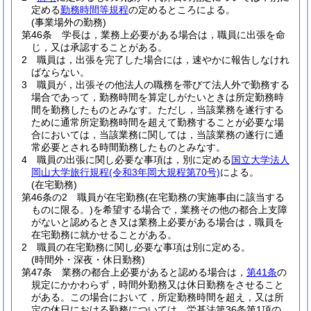
定める
勤務時間等規程
の定めるところによる。
(事業場外の勤務)
第46条
学長は，業務上必要がある場合は，職員に出張を命
じ，又は承認することがある。
2
職員は，出張を完了した場合には，速やかに報告しなけれ
ばならない。
3
職員が，出張その他法人の職務を帯びて法人外で勤務する
場合であって，勤務時間を算定しがたいときは所定勤務時
間を勤務したものとみなす。
ただし，当該業務を遂行する
ために通常所定勤務時間を超えて勤務することが必要な場
合においては，当該業務に関しては，当該業務の遂行に通
常必要とされる時間勤務したものとみなす。
4
職員の出張に関し必要な事項は，別に定める
国立大学法人
岡山大学旅行規程
(令和3年岡大規程第70号)
による。
(在宅勤務)
第46条の2
職員が在宅勤務
(在宅勤務の実施事由に該当する
ものに限る。)
を希望する場合で，業務その他の都合上支障
がないと認めるとき又は業務上必要がある場合は，職員を
在宅勤務に就かせることがある。
2
職員の在宅勤務に関し必要な事項は別に定める。
(時間外・深夜・休日勤務)
第47条
業務の都合上必要があると認める場合は，
第41条
の
規定にかかわらず，時間外勤務又は休日勤務をさせること
がある。
この場合において，所定勤務時間を超え，又は所
定の休日における勤務については，労基法第36条第1項の