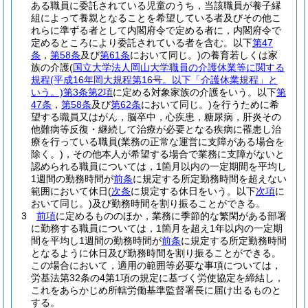
ある職員に委託されている児童のうち，当該職員が養子縁
組によって養親となることを希望している者及びその他こ
れらに準ずる者として内閣府令で定める者に，内閣府令で
定めるところにより委託されている者を含む。以下
第47
条
，
第58条
及び
第61条
において同じ。)
の養育若しくは家
族の介護
(
国立大学法人岡山大学職員の介護休業等に関する
規程
(平成16年岡大規程第16号。以下「介護休業規程」と
いう。)
第3条第2項
に定める対象家族の介護をいう。以下
第
47条
，
第58条
及び
第62条
において同じ。)
を行うために希
望する職員又はがん，脳卒中，心疾患，糖尿病，肝炎その
他難病等反復・継続して治療が必要となる疾病に罹患し治
療を行っている職員
(業務の正常な運営に支障がある場合を
除く。)
，その他本人が希望する場合で業務に支障がないと
認められる職員については，1箇月以内の一定期間を平均し
1週間の勤務時間が
前条
に規定する所定勤務時間を超えない
範囲において休日
(
次条
に規定する休日をいう。以下
次項
に
おいて同じ。)
及び勤務時間を割り振ることができる。
3
前項
に定めるもののほか，業務に季節的な繁閑がある部署
に勤務する職員については，1箇月を超え1年以内の一定期
間を平均し1週間の勤務時間が
前条
に規定する所定勤務時間
となるように休日及び勤務時間を割り振ることができる。
この場合において，適用の範囲等必要な事項については，
労基法第32条の4第1項の規定に基づく労使協定を締結し，
これをあらかじめ所轄労働基準監督署長に届け出るものと
する。