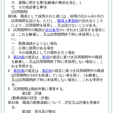
六
退職に関する事項
(解雇の事由を含む。)
七
その他必要な事項
(試用期間)
第9条
職員として採用された者には，採用の日から6か月の
試用期間を設ける。
ただし，
職員人事規程
の定めるところ
により，試用期間を延長し，又は設けないことがある。
2
試用期間中の職員が
次の各号
のいずれかに該当する場合に
は，これを解雇し，又は試用期間終了時に本採用としな
い。
一
勤務成績がよくない場合
二
心身に故障がある場合
三
その他職員としての適性を欠く場合
3
第24条
の規定は，
前項
の規定に基づき試用期間中の職員
を解雇し，又は試用期間終了時に本採用しない場合に，こ
れを準用する。
4
第25条
の規定は，
第2項
の規定に基づき試用期間中の職員
(試用期間が14日を経過していない者を除く。)
を解雇し，
又は試用期間終了時に本採用しない場合に，これを準用す
る。
5
試用期間は勤続年数に通算する。
第2節
評価
(勤務成績の評定・評価)
第10条
職員の勤務成績について，評定又は評価を実施す
る。
第3節
昇任及び降任