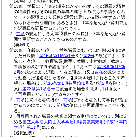
(定年による退職の特例)
第19条
学長は，
前条
の規定にかかわらず，その職員の職務
の特殊性又はその職員の職務の遂行上の特別の事情からみ
て，その退職により業務の運営に著しい支障が生ずると認
められる十分な理由があるときは，1年を超えない範囲で定
年退職日を延長することができる。
2
前項
の規定による定年退職日の延長は，3年を超えない範
囲で更新することができるものとする。
(再雇用)
第20条
年齢60年
(但し，労務職員にあっては年齢63年)
に達
した日以後，
第16条第1項第1号
及び
第2号
の規定により退
職した者
(但し，教育職員
(助手，教頭，主幹教諭，教諭，
養護教諭及び栄養教諭を除く。)
にあっては
第16条第1項第
2号
の規定により退職した者に限る。)
又は
前条
の規定によ
り勤務した後退職した者が，引き続き雇用されることを希
望した場合は，
第16条第1項各号
(
第1号
及び
第2号
を除く。)
又は
第23条第1項各号
に該当する場合を除き，採用
(以下
「再雇用」という。)
するものとする。
2
前項
に掲げる者のほか，
前項
に準ずる者として学長が指定
するものについても，
前項
の例により再雇用することがあ
る。
3
再雇用された職員の就業に関する事項については，別に定
める
国立大学法人岡山大学再雇用職員就業規則
(平成16年岡
大規則第11号)
による。
(退職勧奨)