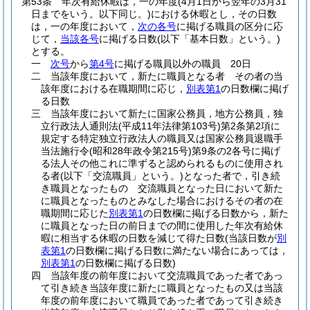
第53条
年次有給休暇は，一の年度
(4月1日から翌年の3月31
日までをいう。以下同じ。)
における休暇とし，その日数
は，一の年度において，
次の各号
に掲げる職員の区分に応
じて，
当該各号
に掲げる日数
(以下「基本日数」という。)
とする。
一
次号
から
第4号
に掲げる職員以外の職員 20日
二
当該年度において，新たに職員となる者 その者の当
該年度における在職期間に応じ，
別表第1
の日数欄に掲げ
る日数
三
当該年度において新たに国家公務員，地方公務員，独
立行政法人通則法
(平成11年法律第103号)
第2条第2項に
規定する特定独立行政法人の職員又は国家公務員退職手
当法施行令
(昭和28年政令第215号)
第9条の2各号に掲げ
る法人その他これに準ずると認められるものに使用され
る者
(以下「交流職員」という。)
となった者で，引き続
き職員となったもの 交流職員となった日において新た
に職員となったものとみなした場合におけるその者の在
職期間に応じた
別表第1
の日数欄に掲げる日数から，新た
に職員となった日の前日までの間に使用した年次有給休
暇に相当する休暇の日数を減じて得た日数
(当該日数が
別
表第1
の日数欄に掲げる日数に満たない場合にあっては，
別表第1
の日数欄に掲げる日数)
四
当該年度の前年度において交流職員であった者であっ
て引き続き当該年度に新たに職員となったもの又は当該
年度の前年度において職員であった者であって引き続き