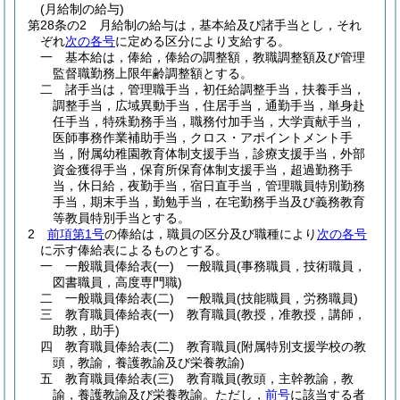
(月給制の給与)
第28条の2
月給制の給与は，基本給及び諸手当とし，それ
ぞれ
次の各号
に定める区分により支給する。
一
基本給は，俸給，俸給の調整額，教職調整額及び管理
監督職勤務上限年齢調整額とする。
二
諸手当は，管理職手当，初任給調整手当，扶養手当，
調整手当，広域異動手当，住居手当，通勤手当，単身赴
任手当，特殊勤務手当，職務付加手当，大学貢献手当，
医師事務作業補助手当，クロス・アポイントメント手
当，附属幼稚園教育体制支援手当，診療支援手当，外部
資金獲得手当，保育所保育体制支援手当，超過勤務手
当，休日給，夜勤手当，宿日直手当，管理職員特別勤務
手当，期末手当，勤勉手当，在宅勤務手当及び義務教育
等教員特別手当とする。
2
前項第1号
の俸給は，職員の区分及び職種により
次の各号
に示す俸給表によるものとする。
一
一般職員俸給表
(一)
一般職員
(事務職員，技術職員，
図書職員，高度専門職)
二
一般職員俸給表
(二)
一般職員
(技能職員，労務職員)
三
教育職員俸給表
(一)
教育職員
(教授，准教授，講師，
助教，助手)
四
教育職員俸給表
(二)
教育職員
(附属特別支援学校の教
頭，教諭，養護教諭及び栄養教諭)
五
教育職員俸給表
(三)
教育職員
(教頭，主幹教諭，教
諭，養護教諭及び栄養教諭。ただし，
前号
に該当する者