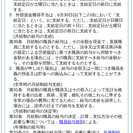
支給定日が土曜日に当たるときは，支給定日の前日に支給
する。
3
外部資金獲得手当は，6月30日
(以下この項において「支
給定日」という。)
に支給する。
ただし，支給定日が日曜日
に当たるときは，支給定日の前々日に，支給定日が土曜日
に当たるときは，支給定日の前日に支給する。
(月給制の給与の支給)
第30条
月給制の職員の給与は，その全額を現金で，直接職
員に支給するものとする。
ただし，法令又は労基法第24条
の規定による労使協定に基づき職員の給与から控除すべき
金額がある場合には，その職員に支給すべき給与の金額か
ら，その金額を控除して支給するものとする。
2
職員が申し出た場合は，給与の全部又は一部につき職員名
義の預金又は貯金への振込みによって支給することができ
る。
(非常時の月給制給与支給)
第31条
月給制の職員が職員又はその収入によって生計を維
持する者の出産，疾病，災害，婚礼その他これらに準ずる
非常の場合の費用に充てるために，給与の支給を請求した
場合には，請求の日までの給与を支給する。
(月給制の給与の決定等)
第32条
月給制の職員の給与の決定，計算，支払方法その他
必要な事項については，
職員給与規則
による。
(年俸制の給与等)
第32条の2
年俸制の給与等に関し必要な事項は，
年俸制給