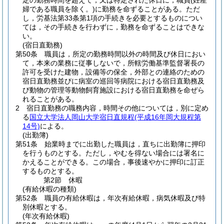
定の勤務時間を超えて，又は特定された休日に，職員
(妊産
婦である職員を除く。)
に勤務を命ずることがある。
ただ
し，労基法第33条第1項の手続きを必要とするものについ
ては，その手続きを行わずに，勤務を命ずることはできな
い。
(宿日直勤務)
第50条
職員は，所定の勤務時間以外の時間及び休日におい
て，本来の業務に従事しないで，所轄労働基準監督署長の
許可を受けた建物，設備等の保全，外部との連絡のための
宿日直勤務並びに病室の巡回等病院における宿日直勤務及
び動物の管理等動物飼育施設における宿日直勤務を命ぜら
れることがある。
2
宿日直勤務の職務内容，時間その他については，別に定め
る
国立大学法人岡山大学宿日直規程
(平成16年岡大規程第
14号)
による。
(出勤簿)
第51条
始業時までに出勤した職員は，直ちに出勤簿に押印
を行うものとする。
ただし，やむを得ない場合には署名に
かえることができる。
この場合，事後速やかに押印に訂正
するものとする。
第2節
休暇
(有給休暇の種類)
第52条
職員の有給休暇は，年次有給休暇，病気休暇及び特
別休暇とする。
(年次有給休暇)