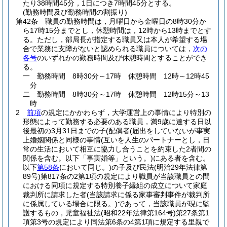
たり38時間45分，1日につき7時間45分とする。
(勤務時間及び勤務時間の割振り)
第42条
職員の勤務時間は，月曜日から金曜日の8時30分か
ら17時15分までとし，休憩時間は，12時から13時までとす
る。
ただし，部局長が指定する職員又は本人が希望する場
合で業務に支障がないと認められる職員については，
次の
各号
のいずれかの勤務時間及び休憩時間とすることができ
る。
一
勤務時間 8時30分～17時 休憩時間 12時～12時45
分
二
勤務時間 8時30分～17時 休憩時間 12時15分～13
時
2
前項
の規定にかかわらず，大学運営上の事情により特別の
形態によって勤務する必要のある職員，満9歳に達する日以
後最初の3月31日までの子
(配偶者
(届出をしていないが事実
上婚姻関係と同様の事情
(互いを人生のパートナーとし，日
常の生活において相互に協力し合うことを約束した2者間の
関係を含む。以下「事実婚等」という。)
にある者を含む。
以下
第58条
において同じ。)
の子及び民法
(明治29年法律第
89号)
第817条の2第1項の規定により職員が当該職員との間
における同項に規定する特別養子縁組の成立について家庭
裁判所に請求した者
(当該請求に係る家事審判事件が裁判所
に係属している場合に限る。)
であって，当該職員が現に監
護するもの，児童福祉法
(昭和22年法律第164号)
第27条第1
項第3号の規定により同法第6条の4第1項に規定する里親で