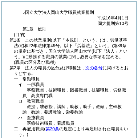
○国立大学法人岡山大学職員就業規則
平成16年4月1日
岡大規則第10号
第1章
総則
(目的)
第1条
この就業規則
(以下「本規則」という。)
は，労働基準
法
(昭和22年法律第49号。以下「労基法」という。)
第89条
の規定に基づき，国立大学法人岡山大学
(以下「法人」とい
う。)
に勤務する職員の就業に関し必要な事項を定める。
(職員の区分及び職種)
第2条
法人の職員の区分及び職種は，
次の各号
に掲げるとお
りとする。
一
常勤職員
イ
一般職員
事務職員，技術職員，図書職員，技能職員，労務職
員，高度専門職
ロ
教育職員
教授，准教授，講師，助教，助手，教頭，主幹教
諭，教諭，養護教諭，栄養教諭
ハ
医療職員
医療技術職員，看護職員
二
再雇用職員
(
第20条
の規定により再雇用された職員をい
う。)