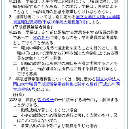
第21条
学長は，人事管理上の都合により，職員に対し，退
職を勧奨することがある。
この場合，学長は，強制による
ことなく，当該職員の意思を尊重しなければならない。
2
退職勧奨については，別に定める
国立大学法人岡山大学職
員退職勧奨規程
(平成16年岡大規程第9号)
による。
(早期退職希望者募集)
第22条
学長は，定年前に退職する意思を有する職員の募集
であって，
次の各号
に掲げるものを，早期退職希望者募集
として行うことがある。
一
職員の年齢別構成の適正化を図ることを目的とし，退
職の日において定年から20年を減じた年齢以上である職
員を対象として行う募集
二
組織の改廃又は所在地の移転を円滑に実施することを
目的とし，当該組織又は所在地に属する職員を対象とし
て行う募集
2
早期退職希望者募集については，別に定める
国立大学法人
岡山大学職員早期退職希望者募集に関する規程
(平成26年岡
大規程第6号)
による。
(解雇)
第23条
職員が
次の各号
の一に該当する場合には，解雇する
ことができる。
一
勤務成績が著しくよくない場合
二
心身の故障のため職務の遂行に著しく支障があり，又
はこれに堪えない場合
三
事業活動の縮小等により剰員を生じた場合