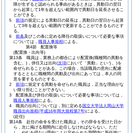
障が生ずると認められる事由があるときは，異動日の翌日
から起算して1年を超えない範囲内で異動日を延長させるこ
とができる。
5
前項
の規定による異動日の延長は，異動日の翌日から起算
して3年を超えない範囲内で更新することができるものとす
る。
6
前条
及びこの条に定める降任の取扱いについて必要な事項
については，
職員人事規程
による。
第4節
配置換等
(配置換・出向等)
第13条
職員は，業務上の都合により配置換
(職種間の異動を
含む。)
，併任又は出向
(
次項
において「異動」という。)
を
命ぜられることがある。
この場合，当該職員の意向に配慮
するとともに職種間の異動及び出向にあっては，本人の同
意を要するものとする。
2
前項
に規定する異動を命ぜられた職員は，正当な理由がな
い限り拒むことができない。
3
配置換及び併任の取扱いについて必要な事項については，
職員人事規程
による。
4
職員の出向については，別に定める
国立大学法人岡山大学
職員出向規程
(平成16年岡大規程第7号)
による。
(赴任)
第14条
赴任の命令を受けた職員は，その辞令を受けた日か
ら，次に掲げる期間内に赴任しなければならない。
ただ
し，やむを得ない理由により定められた期間内に新任地に