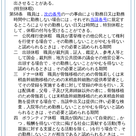
出させることがある。
(特別休暇)
第58条
職員は，
次の各号
の一の事由により勤務日又は勤務
時間中に勤務しない場合には，それぞれ
当該各号
に規定す
るところによりその勤務しない日又は時間は，特別休暇と
して，休暇の付与を受けることができる。
一
公民権行使休暇 職員が選挙権その他公民として権利
を行使する場合で，その勤務しないことがやむを得ない
と認められるときは，その必要と認められる期間
二
出頭休暇 職員が裁判員，証人，鑑定人，参考人等と
して国会，裁判所，地方公共団体の議会その他官公署へ
出頭する場合で，その勤務しないことがやむを得ないと
認められるときは，その必要と認められる期間
三
ドナー休暇 職員が骨髄移植のための骨髄若しくは末
梢血幹細胞移植のための末梢血幹細胞の提供希望者とし
てその登録を実施する者に対して登録の申出を行い，又
は配偶者，父母，子及び兄弟姉妹以外の者に，骨髄移植
のため骨髄若しくは末梢血幹細胞移植のため末梢血幹細
胞を提供する場合で，当該申出又は提供に伴い必要な検
査，入院等のため勤務しないことがやむを得ないと認め
られるときは，その必要と認められる期間
四
ボランティア休暇 職員が国内において自発的に，か
つ，報酬を得ないで次に掲げる社会に貢献する活動
(専ら
親族に対する支援となる活動を除く。)
を行う場合で，そ
の勤務しないことが相当であると認められるときは，一