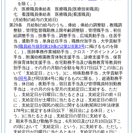
を除く。)
六
医療職員俸給表 医療職員
(医療技術職員)
七
看護職員俸給表 医療職員
(看護職員)
(月給制の給与の支給日)
第29条
月給制の給与のうち，俸給，俸給の調整額，教職調
整額，管理監督職勤務上限年齢調整額，管理職手当，初任
給調整手当，扶養手当，調整手当，広域異動手当，住居手
当，通勤手当，単身赴任手当，職務付加手当，大学貢献手
当
(
職員給与規則第19条の2第1項第3号
に掲げるものを除
く。)
，医師事務作業補助手当，クロス・アポイントメント
手当，附属幼稚園教育体制支援手当，診療支援手当，保育
所保育体制支援手当，在宅勤務手当及び義務教育等教員特
別手当は，その月の月額の全額を毎月17日
(以下この項にお
いて「支給定日」という。)
に，特殊勤務手当，大学貢献手
当
(
同号
及び同項第4号に掲げるものに限る。)
，超過勤務手
当，休日給，夜勤手当，宿日直手当及び管理職員特別勤務
手当は，その月の分を翌月の支給定日に支給する。
ただ
し，支給定日が日曜日に当たるときは，支給定日の前々日
に，支給定日が土曜日に当たるときは，支給定日の前日
に，支給定日が国民の祝日に関する法律
(昭和23年法律第
178号)
に規定する休日
(以下「祝日法による休日」とい
う。)
に当たるときは，支給定日の翌日に支給する。
2
期末手当及び勤勉手当は，6月30日及び12月10日
(以下こ
の項において「支給定日」という。)
に支給する。
ただし，
支給定日が日曜日に当たるときは，支給定日の前々日に，