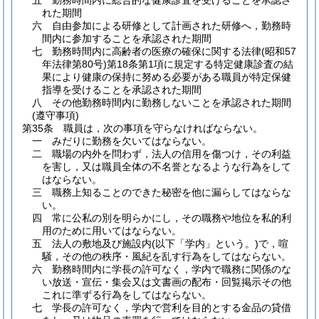
五
勤務時間内に総合的な健康診査を受けることを承認さ
れた期間
六
自由参加による研修として計画された研修へ，勤務時
間内に参加することを承認された期間
七
勤務時間内に高齢者の医療の確保に関する法律
(昭和57
年法律第80号)
第18条第1項に規定する特定健康診査の結
果により健康の保持に努める必要がある職員が特定保健
指導を受けることを承認された期間
八
その他勤務時間内に勤務しないことを承認された期間
(遵守事項)
第35条
職員は，次の事項を守らなければならない。
一
みだりに勤務を欠いてはならない。
二
職場の内外を問わず，法人の信用を傷つけ，その利益
を害し，又は職員全体の不名誉となるような行為をして
はならない。
三
職務上知ることのできた秘密を他に漏らしてはならな
い。
四
常に公私の別を明らかにし，その職務や地位を私的利
用のために用いてはならない。
五
法人の敷地及び施設内
(以下「学内」という。)
で，喧
騒，その他の秩序・風紀を乱す行為をしてはならない。
六
勤務時間内に学長の許可なく，学内で職務に関係のな
い放送・宣伝・集会又は文書画の配布・回覧掲示その他
これに準ずる行為をしてはならない。
七
学長の許可なく，学内で営利を目的とする金品の貸借