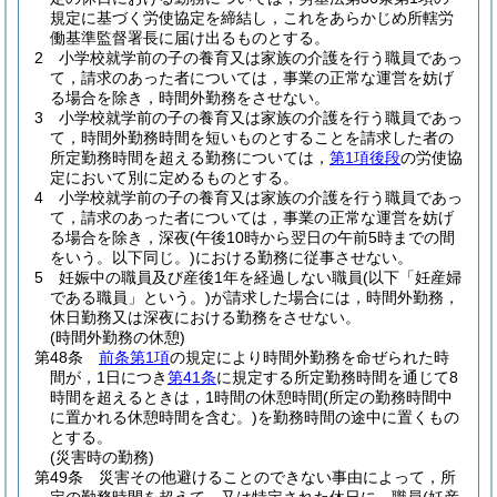
規定に基づく労使協定を締結し，これをあらかじめ所轄労
働基準監督署長に届け出るものとする。
2
小学校就学前の子の養育又は家族の介護を行う職員であっ
て，請求のあった者については，事業の正常な運営を妨げ
る場合を除き，時間外勤務をさせない。
3
小学校就学前の子の養育又は家族の介護を行う職員であっ
て，時間外勤務時間を短いものとすることを請求した者の
所定勤務時間を超える勤務については，
第1項後段
の労使協
定において別に定めるものとする。
4
小学校就学前の子の養育又は家族の介護を行う職員であっ
て，請求のあった者については，事業の正常な運営を妨げ
る場合を除き，深夜
(午後10時から翌日の午前5時までの間
をいう。以下同じ。)
における勤務に従事させない。
5
妊娠中の職員及び産後1年を経過しない職員
(以下「妊産婦
である職員」という。)
が請求した場合には，時間外勤務，
休日勤務又は深夜における勤務をさせない。
(時間外勤務の休憩)
第48条
前条第1項
の規定により時間外勤務を命ぜられた時
間が，1日につき
第41条
に規定する所定勤務時間を通じて8
時間を超えるときは，1時間の休憩時間
(所定の勤務時間中
に置かれる休憩時間を含む。)
を勤務時間の途中に置くもの
とする。
(災害時の勤務)
第49条
災害その他避けることのできない事由によって，所