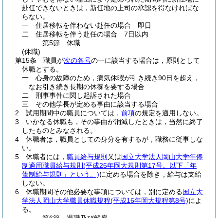
赴任できないときは，新任地の上司の承認を得なければな
らない。
一
住居移転を伴わない赴任の場合 即日
二
住居移転を伴う赴任の場合 7日以内
第5節
休職
(休職)
第15条
職員が
次の各号
の一に該当する場合は，原則として
休職とする。
一
心身の故障のため，病気休暇が引き続き90日を超え，
なお引き続き長期の休養を要する場合
二
刑事事件に関し起訴された場合
三
その他学長が定める事由に該当する場合
2
試用期間中の職員については，
前項
の規定を適用しない。
3
いかなる休職も，その事由が消滅したときは，当然に終了
したものとみなされる。
4
休職者は，職員としての身分を有するが，職務に従事しな
い。
5
休職者には，
職員給与規則
又は
国立大学法人岡山大学年俸
制適用職員給与規則
(平成26年岡大規則第17号。以下「年
俸制給与規則」という。)
に定める場合を除き，給与は支給
しない。
6
休職期間その他必要な事項については，別に定める
国立大
学法人岡山大学職員休職規程
(平成16年岡大規程第8号)
によ
る。