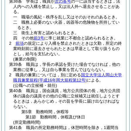
第38条
学長は，職員が
次の各号
の一に該当するときは，法
人内への入構を禁止し，又は法人外へ退去させることがあ
る。
一
職場の風紀・秩序を乱し又はそのおそれのあるとき。
二
職務上必要のない火器，凶器等の危険物を所持してい
るとき。
三
衛生上有害と認められるとき。
四
その他
前3号
に準じ就業に不都合と認められるとき。
2
前項
の規定により入構を禁止されたときは欠勤，所定の終
業時刻前に退去させられたときは早退として取り扱うもの
とし，給与を支払わない。
(兼業の制限)
第39条
職員は，学長の承認を受けた場合でなければ，他の
業務に従事し，又は自ら事業を営んではならない。
2
職員の兼業については，別に定める
国立大学法人岡山大学
職員兼業規程
(平成16年岡大規程第12号)
による。
(公職への立候補・就任)
第40条
職員は，国会議員，地方公共団体の長，地方公共団
体の議会の議員その他の公職に立候補又は就任しようとす
るときは，あらかじめ，その旨を学長に届け出なければな
らない。
第5章
勤務時間，休暇等
第1節
勤務時間，休暇及び休日
(所定勤務時間)
第41条
職員の所定勤務時間は，休憩時間を除き，1週間当