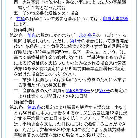
四
天災事変その他やむを得ない事由により法人の事業継
続が不可能となった場合
五
その他必要な適性を欠く場合
2
前項
の解雇について必要な事項については，
職員人事規程
による。
(解雇制限)
第24条
前条
の規定にかかわらず，
次の各号
の一に該当する
期間は解雇しない。
ただし，
第1号
の場合において療養開始
後3年を経過しても負傷又は疾病が治癒せず労働者災害補償
保険法
(昭和22年法律第50号。以下「労災法」という。)
に
基づく傷病補償年金の給付がなされ，労基法第81条の規定
による打切補償を支払ったものとみなされる場合又は労基
法第19条第2項の規定により所轄労働基準監督署長の認定
を受けた場合はこの限りでない。
一
業務上負傷し，又は疾病にかかり療養のために休業す
る期間及びその後30日間
二
産前産後の女性職員が
第58条第6号
及び
第7号
の規定に
より休業する期間及びその後30日間
(解雇予告)
第25条
第23条
の規定により職員を解雇する場合は，少なく
とも30日前に本人に予告をするか，又は労基法第12条に規
定する平均賃金の30日分を支払うこととし，予告の日数
は，平均賃金を支払った日数に応じて短縮することができ
る。
ただし，労基法第20条第3項の規定により所轄労働基
準監督署長の認定を受けた場合はこの限りでない。