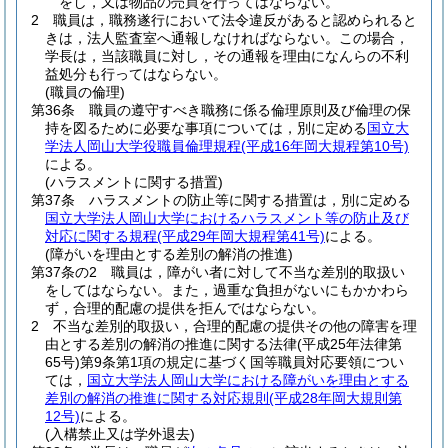
をし，又は物品の売買を行ってはならない。
2
職員は，職務遂行において法令違反があると認められると
きは，法人監査室へ通報しなければならない。
この場合，
学長は，当該職員に対し，その通報を理由になんらの不利
益処分も行ってはならない。
(職員の倫理)
第36条
職員の遵守すべき職務に係る倫理原則及び倫理の保
持を図るために必要な事項については，別に定める
国立大
学法人岡山大学役職員倫理規程
(平成16年岡大規程第10号)
による。
(ハラスメントに関する措置)
第37条
ハラスメントの防止等に関する措置は，別に定める
国立大学法人岡山大学におけるハラスメント等の防止及び
対応に関する規程
(平成29年岡大規程第41号)
による。
(障がいを理由とする差別の解消の推進)
第37条の2
職員は，障がい者に対して不当な差別的取扱い
をしてはならない。
また，過重な負担がないにもかかわら
ず，合理的配慮の提供を拒んではならない。
2
不当な差別的取扱い，合理的配慮の提供その他の障害を理
由とする差別の解消の推進に関する法律
(平成25年法律第
65号)
第9条第1項の規定に基づく国等職員対応要領につい
ては，
国立大学法人岡山大学における障がいを理由とする
差別の解消の推進に関する対応規則
(平成28年岡大規則第
12号)
による。
(入構禁止又は学外退去)