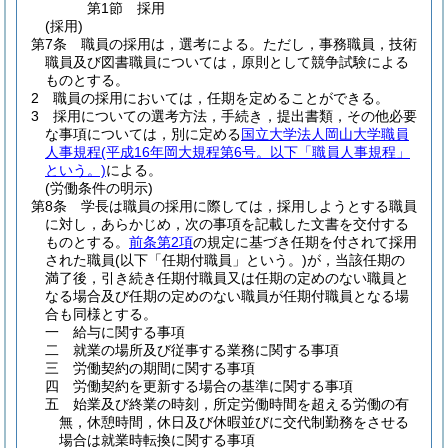
第1節
採用
(採用)
第7条
職員の採用は，選考による。
ただし，事務職員，技術
職員及び図書職員については，原則として競争試験による
ものとする。
2
職員の採用においては，任期を定めることができる。
3
採用についての選考方法，手続き，提出書類，その他必要
な事項については，別に定める
国立大学法人岡山大学職員
人事規程
(平成16年岡大規程第6号。以下「職員人事規程」
という。)
による。
(労働条件の明示)
第8条
学長は職員の採用に際しては，採用しようとする職員
に対し，あらかじめ，次の事項を記載した文書を交付する
ものとする。
前条第2項
の規定に基づき任期を付されて採用
された職員
(以下「任期付職員」という。)
が，当該任期の
満了後，引き続き任期付職員又は任期の定めのない職員と
なる場合及び任期の定めのない職員が任期付職員となる場
合も同様とする。
一
給与に関する事項
二
就業の場所及び従事する業務に関する事項
三
労働契約の期間に関する事項
四
労働契約を更新する場合の基準に関する事項
五
始業及び終業の時刻，所定労働時間を超える労働の有
無，休憩時間，休日及び休暇並びに交代制勤務をさせる
場合は就業時転換に関する事項