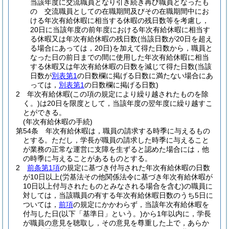
当該年度に交流職員となり引き続き再び職員となったも
の 交流職員としての在職期間及びその在職期間中にお
ける年次有給休暇に相当する休暇の残日数等を考慮し，
20日に当該年度の前年度における年次有給休暇に相当す
る休暇又は年次有給休暇の残日数
(当該日数が20日を超え
る場合にあっては，20日)
を加えて得た日数から，職員と
なった日の前日までの間に使用した年次有給休暇に相当
する休暇又は年次有給休暇の日数を減じて得た日数
(当該
日数が
別表第1
の日数欄に掲げる日数に満たない場合にあ
っては，
別表第1
の日数欄に掲げる日数)
2
年次有給休暇
(この項の規定により繰り越されたものを除
く。)
は20日を限度として，当該年度の翌年度に繰り越すこ
とができる。
(年次有給休暇の手続)
第54条
年次有給休暇は，職員の請求する時季に与えるもの
とする。
ただし，学長が職員の請求した時季に与えること
が業務の正常な運営に支障を生ずると認めた場合には，他
の時季に与えることがあるものとする。
2
前条第1項
の規定に基づき付与された年次有給休暇の日数
が10日以上
(労基法その他関係法令に基づき年次有給休暇が
10日以上付与されたものとみなされる場合を含む)
の職員に
対しては，当該職員の有する年次有給休暇日数のうち5日に
ついては，
前項
の規定にかかわらず，当該年次有給休暇を
付与した日
(以下「基準日」という。)
から1年以内に，学長
が職員の意見を聴取し，その意見を尊重した上で，あらか