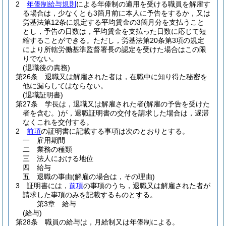
2
年俸制給与規則
による年俸制の適用を受ける職員を解雇す
る場合は，少なくとも3箇月前に本人に予告をするか，又は
労基法第12条に規定する平均賃金の3箇月分を支払うこと
とし，予告の日数は，平均賃金を支払った日数に応じて短
縮することができる。
ただし，労基法第20条第3項の規定
により所轄労働基準監督署長の認定を受けた場合はこの限
りでない。
(退職後の責務)
第26条
退職又は解雇された者は，在職中に知り得た秘密を
他に漏らしてはならない。
(退職証明書)
第27条
学長は，退職又は解雇された者
(解雇の予告を受けた
者を含む。)
が，退職証明書の交付を請求した場合は，遅滞
なくこれを交付する。
2
前項
の証明書に記載する事項は次のとおりとする。
一
雇用期間
二
業務の種類
三
法人における地位
四
給与
五
退職の事由
(解雇の場合は，その理由)
3
証明書には，
前項
の事項のうち，退職又は解雇された者が
請求した事項のみを記載するものとする。
第3章
給与
(給与)
第28条
職員の給与は，月給制又は年俸制による。