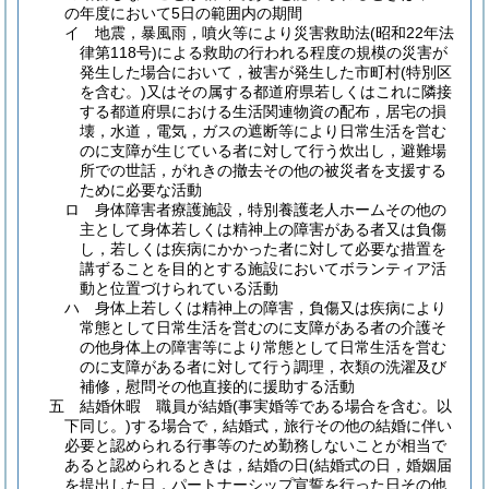
の年度において5日の範囲内の期間
イ
地震，暴風雨，噴火等により災害救助法
(昭和22年法
律第118号)
による救助の行われる程度の規模の災害が
発生した場合において，被害が発生した市町村
(特別区
を含む。)
又はその属する都道府県若しくはこれに隣接
する都道府県における生活関連物資の配布，居宅の損
壊，水道，電気，ガスの遮断等により日常生活を営む
のに支障が生じている者に対して行う炊出し，避難場
所での世話，がれきの撤去その他の被災者を支援する
ために必要な活動
ロ
身体障害者療護施設，特別養護老人ホームその他の
主として身体若しくは精神上の障害がある者又は負傷
し，若しくは疾病にかかった者に対して必要な措置を
講ずることを目的とする施設においてボランティア活
動と位置づけられている活動
ハ
身体上若しくは精神上の障害，負傷又は疾病により
常態として日常生活を営むのに支障がある者の介護そ
の他身体上の障害等により常態として日常生活を営む
のに支障がある者に対して行う調理，衣類の洗濯及び
補修，慰問その他直接的に援助する活動
五
結婚休暇 職員が結婚
(事実婚等である場合を含む。以
下同じ。)
する場合で，結婚式，旅行その他の結婚に伴い
必要と認められる行事等のため勤務しないことが相当で
あると認められるときは，結婚の日
(結婚式の日，婚姻届
を提出した日，パートナーシップ宣誓を行った日その他