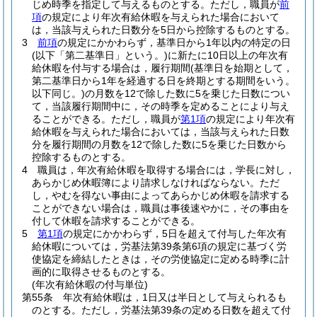
じめ時季を指定して与えるものとする。
ただし，職員が
前
項
の規定により年次有給休暇を与えられた場合において
は，当該与えられた日数分を5日から控除するものとする。
3
前項
の規定にかかわらず，基準日から1年以内の特定の日
(以下「第二基準日」という。)
に新たに10日以上の年次有
給休暇を付与する場合は，履行期間
(基準日を始期として，
第二基準日から1年を経過する日を終期とする期間をいう。
以下同じ。)
の月数を12で除した数に5を乗じた日数につい
て，当該履行期間中に，その時季を定めることにより与え
ることができる。
ただし，職員が
第1項
の規定により年次有
給休暇を与えられた場合においては，当該与えられた日数
分を履行期間の月数を12で除した数に5を乗じた日数から
控除するものとする。
4
職員は，年次有給休暇を取得する場合には，学長に対し，
あらかじめ休暇簿により請求しなければならない。
ただ
し，やむを得ない事由によってあらかじめ休暇を請求する
ことができない場合は，職員は事後速やかに，その事由を
付して休暇を請求することができる。
5
第1項
の規定にかかわらず，5日を超えて付与した年次有
給休暇については，労基法第39条第6項の規定に基づく労
使協定を締結したときは，その労使協定に定める時季に計
画的に取得させるものとする。
(年次有給休暇の付与単位)
第55条
年次有給休暇は，1日又は半日として与えられるも
のとする。
ただし，労基法第39条の定める日数を超えて付