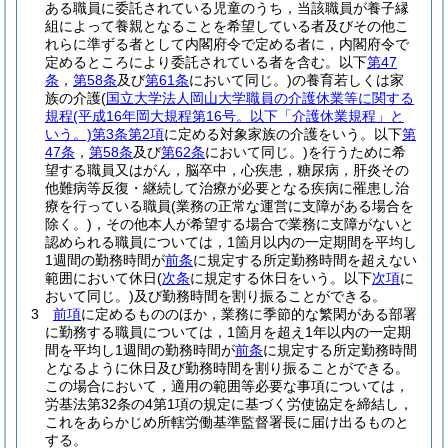
ある職員に委託されている児童のうち，当該職員が養子縁
組によって養親となることを希望している者及びその他こ
れらに準ずる者として内閣府令で定める者に，内閣府令で
定めるところにより委託されている者を含む。以下
第47
条
，
第58条
及び
第61条
において同じ。)
の養育若しくは家
族の介護
(
国立大学法人岡山大学職員の介護休業等に関する
規程
(平成16年岡大規程第16号。以下「介護休業規程」と
いう。)
第3条第2項
に定める対象家族の介護をいう。以下
第
47条
，
第58条
及び
第62条
において同じ。)
を行うために希
望する職員又はがん，脳卒中，心疾患，糖尿病，肝炎その
他難病等反復・継続して治療が必要となる疾病に罹患し治
療を行っている職員
(業務の正常な運営に支障がある場合を
除く。)
，その他本人が希望する場合で業務に支障がないと
認められる職員については，1箇月以内の一定期間を平均し
1週間の勤務時間が
前条
に規定する所定勤務時間を超えない
範囲において休日
(
次条
に規定する休日をいう。以下
次項
に
おいて同じ。)
及び勤務時間を割り振ることができる。
3
前項
に定めるもののほか，業務に季節的な繁閑がある部署
に勤務する職員については，1箇月を超え1年以内の一定期
間を平均し1週間の勤務時間が
前条
に規定する所定勤務時間
となるように休日及び勤務時間を割り振ることができる。
この場合において，適用の範囲等必要な事項については，
労基法第32条の4第1項の規定に基づく労使協定を締結し，
これをあらかじめ所轄労働基準監督署長に届け出るものと
する。