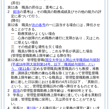
(昇任)
第11条
職員の昇任は，選考による。
2
前項
の選考は，その職員の勤務成績及びその他の能力の評
定に基づいて行う。
(降任)
第12条
職員が
次の各号
の一に該当する場合には，降任させ
ることができる。
一
勤務実績がよくない場合
二
心身の故障のため職務の遂行に支障があり，又はこれ
に堪えない場合
三
その他必要な適性を欠く場合
四
職員が降任を希望し，これを学長が承認した場合
(管理監督職勤務上限年齢による降任等)
第12条の2
管理監督職
(
国立大学法人岡山大学職員給与規則
(平成16年岡大規則第14号。以下「職員給与規則」とい
う。)
第11条
に定める管理職員
(教育職員のうち教授，准教
授，講師及び助教の兼ねる職を除く)
)
であって管理監督職
勤務上限年齢に達している職員は，管理監督職勤務上限年
齢に達した日以後における最初の4月1日
(以下，「異動日」
という。)
に，管理監督職以外の職へ降任するものとする。
2
前項
の管理監督職勤務上限年齢は，年齢60年とする。
3
学長は，管理監督職勤務上限年齢に達している者を異動日
以後，管理監督職に採用し，又は昇任することができな
い。
4
学長は，
第1項
による降任等により業務の運営に著しい支