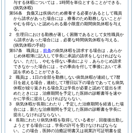
与する休暇については，1時間を単位とすることができる。
(病気休暇)
第56条
負傷又は疾病のため療養する必要があるとして職員
から請求があった場合には，療養のため勤務しないことが
やむを得ないと認められる最小限度の期間病気休暇を与え
る。
2
生理日における勤務が著しく困難であるとして女性職員か
ら請求があった場合には，必要な時間病気休暇を与える。
(病気休暇の手続)
第57条
職員は，
前条
の病気休暇を請求する場合は，あらか
じめ休暇簿に記入して学長に承認の請求をしなければなら
ない。
ただし，やむを得ない事由により，あらかじめ請求
できなかった場合には，その事由を付して事後において承
認を求めることができる。
2
職員は，1日の全部を勤務しない病気休暇が連続して7暦
日を超える場合，連続して7暦日以下の場合であっても病気
休暇が繰り返される場合又は学長が必要と認めて提出を求
めたときには，治療期間を予定した医師の診断書等を速や
かに学長に提出しなければならない。
3
病気休暇が長期にわたり，予定した治療期間を経過した場
合には，新たな治療期間を予定した医師の診断書を学長に
提出しなければならない。
4
長期にわたり病気休暇を取得している者が，回復後出勤し
ようとする場合には，学長の許可を受けなければならな
い。
この場合，医師の治癒証明書又は就業許可証明書を提