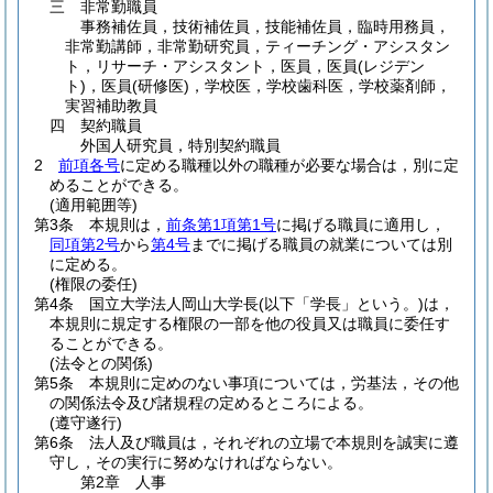
三
非常勤職員
事務補佐員，技術補佐員，技能補佐員，臨時用務員，
非常勤講師，非常勤研究員，ティーチング・アシスタン
ト，リサーチ・アシスタント，医員，医員
(レジデン
ト)
，医員
(研修医)
，学校医，学校歯科医，学校薬剤師，
実習補助教員
四
契約職員
外国人研究員，特別契約職員
2
前項各号
に定める職種以外の職種が必要な場合は，別に定
めることができる。
(適用範囲等)
第3条
本規則は，
前条第1項第1号
に掲げる職員に適用し，
同項第2号
から
第4号
までに掲げる職員の就業については別
に定める。
(権限の委任)
第4条
国立大学法人岡山大学長
(以下「学長」という。)
は，
本規則に規定する権限の一部を他の役員又は職員に委任す
ることができる。
(法令との関係)
第5条
本規則に定めのない事項については，労基法，その他
の関係法令及び諸規程の定めるところによる。
(遵守遂行)
第6条
法人及び職員は，それぞれの立場で本規則を誠実に遵
守し，その実行に努めなければならない。
第2章
人事