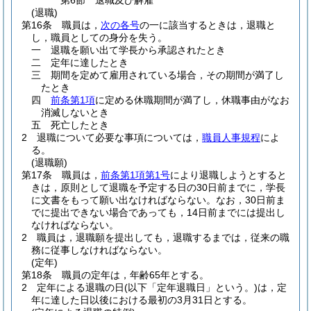
第6節
退職及び解雇
(退職)
第16条
職員は，
次の各号
の一に該当するときは，退職と
し，職員としての身分を失う。
一
退職を願い出て学長から承認されたとき
二
定年に達したとき
三
期間を定めて雇用されている場合，その期間が満了し
たとき
四
前条第1項
に定める休職期間が満了し，休職事由がなお
消滅しないとき
五
死亡したとき
2
退職について必要な事項については，
職員人事規程
によ
る。
(退職願)
第17条
職員は，
前条第1項第1号
により退職しようとすると
きは，原則として退職を予定する日の30日前までに，学長
に文書をもって願い出なければならない。
なお，30日前ま
でに提出できない場合であっても，14日前までには提出し
なければならない。
2
職員は，退職願を提出しても，退職するまでは，従来の職
務に従事しなければならない。
(定年)
第18条
職員の定年は，年齢65年とする。
2
定年による退職の日
(以下「定年退職日」という。)
は，定
年に達した日以後における最初の3月31日とする。