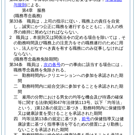
与規則
による。
第4章
服務
(職務専念義務)
第33条
職員は，上司の指示に従い，職務上の責任を自覚
し，誠実にかつ公正に職務を遂行するとともに，法人の秩
序の維持に努めなければならない。
2
職員は，本規則又は関係法令の定める場合を除いては，そ
の勤務時間及び職務上の注意力をその職務遂行のために用
い，法人がなすべき責を有する職務にのみ従事しなければ
ならない。
(職務専念義務免除期間)
第34条
職員は，
次の各号
の一の事由に該当する場合には，
職務専念義務を免除される。
一
勤務時間内レクリエーションへの参加を承認された期
間
二
勤務時間内に組合交渉に参加することを承認された期
間
三
雇用の分野における男女の均等な機会及び待遇の確保
等に関する法律
(昭和47年法律第113号。以下「均等法」
という。)
第12条の規定に基づき，勤務時間内に保健指導
又は健康診査を受けることを承認された期間
四
均等法第13条の規定に基づき，
前号
の保健指導又は健
康診査に基づく指導事項を守るための措置により勤務し
ないことを承認された期間