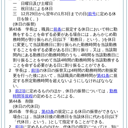
一
日曜日及び土曜日
二
祝日法による休日
三
12月29日から翌年の1月3日までの日
(
前号
に定める休
日を除く。)
(休日の振替)
第43条
学長は，職員に
前条
に規定する休日において特に勤
務をすることを命ずる必要がある場合には，あらかじめ勤
務時間が割り振られた日
(以下「勤務日」という。)
を休日
に変更して当該勤務日に割り振られた勤務時間を当該勤務
することを命ずる必要がある日に割り振り，又は，当該期
間内にある勤務日の勤務時間のうち，4時間を当該勤務日に
割り振ることをやめて当該4時間の勤務時間を当該勤務する
ことを命ずる必要がある日に割り振ることができる。
2
学長は，
前項
の休日の振替又は4時間の勤務時間の割振変
更を行った後において，当該職員の勤務時間が
第41条
に規
定する所定勤務時間を超えないようにしなければならな
い。
3
前2項
に定めるもののほか，休日の振替については，
勤務
時間等規程
の定めるところによる。
第44条
削除
(休日の代休日)
第45条
学長は，
第43条
の規定による休日の振替ができない
場合には，当該休日後の勤務日を当該休日に代わる日
(以下
「代休日」という。)
として指定することができる。
2
前項
に定めるもののほか，代休日の指定については，別に