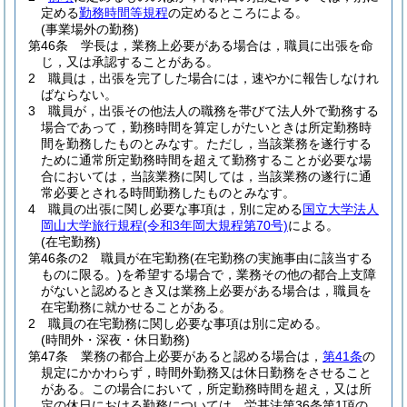
定める
勤務時間等規程
の定めるところによる。
(事業場外の勤務)
第46条
学長は，業務上必要がある場合は，職員に出張を命
じ，又は承認することがある。
2
職員は，出張を完了した場合には，速やかに報告しなけれ
ばならない。
3
職員が，出張その他法人の職務を帯びて法人外で勤務する
場合であって，勤務時間を算定しがたいときは所定勤務時
間を勤務したものとみなす。
ただし，当該業務を遂行する
ために通常所定勤務時間を超えて勤務することが必要な場
合においては，当該業務に関しては，当該業務の遂行に通
常必要とされる時間勤務したものとみなす。
4
職員の出張に関し必要な事項は，別に定める
国立大学法人
岡山大学旅行規程
(令和3年岡大規程第70号)
による。
(在宅勤務)
第46条の2
職員が在宅勤務
(在宅勤務の実施事由に該当する
ものに限る。)
を希望する場合で，業務その他の都合上支障
がないと認めるとき又は業務上必要がある場合は，職員を
在宅勤務に就かせることがある。
2
職員の在宅勤務に関し必要な事項は別に定める。
(時間外・深夜・休日勤務)
第47条
業務の都合上必要があると認める場合は，
第41条
の
規定にかかわらず，時間外勤務又は休日勤務をさせること
がある。
この場合において，所定勤務時間を超え，又は所
定の休日における勤務については，労基法第36条第1項の