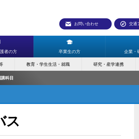
お問い合わせ
交通
護者の方
卒業生の方
企業・
等
教育・学生生活・就職
研究・産学連携
開講科目
バス