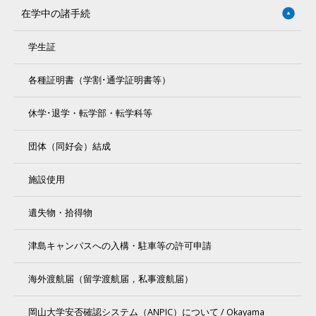
在学中の諸手続
学生証
各種証明書（学割･通学証明書等）
休学･退学・転学部・転学科等
団体（同好会）結成
施設使用
遺失物・拾得物
津島キャンパスへの入構・駐車等の許可申請
海外渡航届（留学渡航届，私事渡航届）
岡山大学安否確認システム（ANPIC）について / Okayama