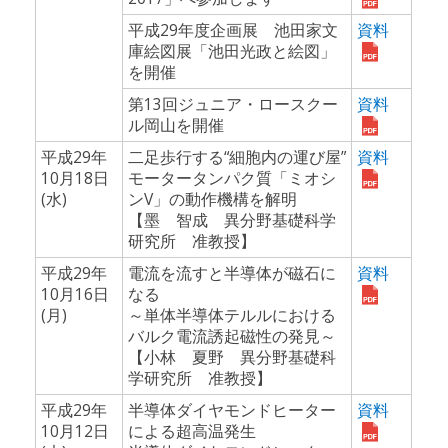
平成29年度企画展 池田家文
資料
庫絵図展「池田光政と絵図」
を開催
第13回ジュニア・ロースクー
資料
ル岡山を開催
平成29年
二足歩行する“細胞内の運び屋”
資料
10月18日
モータータンパク質「ミオシ
(水)
ンV」の動作機構を解明
【墨 智成 異分野基礎科学
研究所 准教授】
平成29年
電流を流すと半導体が磁石に
資料
10月16日
なる
(月)
～単体半導体テルルにおける
バルク電流誘起磁性の発見～
【小林 夏野 異分野基礎科
学研究所 准教授】
平成29年
半導体ダイヤモンドヒーター
資料
10月12日
による超高温発生