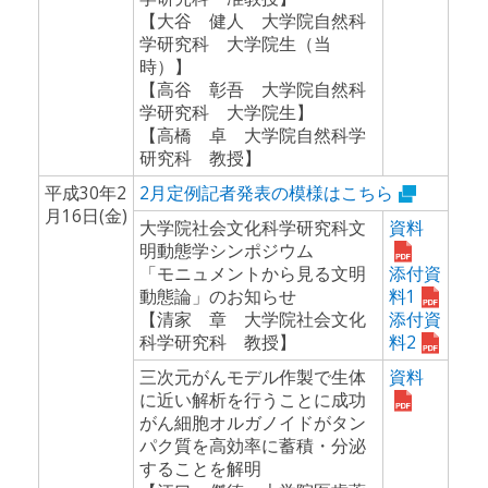
【大谷 健人 大学院自然科
学研究科 大学院生（当
時）】
【高谷 彰吾 大学院自然科
学研究科 大学院生】
【高橋 卓 大学院自然科学
研究科 教授】
平成30年2
2月定例記者発表の模様はこちら
月16日(金)
大学院社会文化科学研究科文
資料
明動態学シンポジウム
「モニュメントから見る文明
添付資
動態論」のお知らせ
料1
【清家 章 大学院社会文化
添付資
科学研究科 教授】
料2
三次元がんモデル作製で生体
資料
に近い解析を行うことに成功
がん細胞オルガノイドがタン
パク質を高効率に蓄積・分泌
することを解明