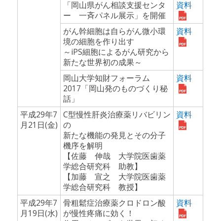
「岡山県がん相談支援センタ
資料
ー 一斉パネル展示」を開催
がん幹細胞は自らがん微小環
資料
境の細胞を作り出す
～iPS細胞によるがん研究から
新たな世界初の成果～
岡山大学知財フォーラム
資料
2017「岡山発のものづくり秘
話」
平成29年7
C型慢性肝炎治療薬リバビリン
資料
月21日(金)
の
新たな機能の発見とその分子
機序を解明
【佐藤 伸哉 大学院医歯薬
学総合研究科 助教】
【加藤 宣之 大学院医歯薬
学総合研究科 教授】
平成29年7
骨粗鬆症治療薬クロドロン酸
資料
月19日(水)
が慢性疼痛に効く！