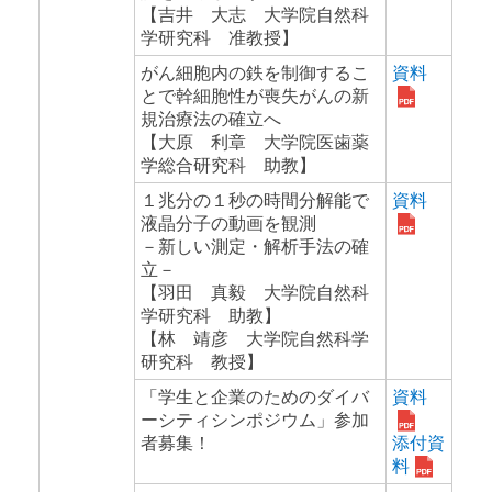
【吉井 大志 大学院自然科
学研究科 准教授】
がん細胞内の鉄を制御するこ
資料
とで幹細胞性が喪失がんの新
規治療法の確立へ
【大原 利章 大学院医歯薬
学総合研究科 助教】
１兆分の１秒の時間分解能で
資料
液晶分子の動画を観測
－新しい測定・解析手法の確
立－
【羽田 真毅 大学院自然科
学研究科 助教】
【林 靖彦 大学院自然科学
研究科 教授】
「学生と企業のためのダイバ
資料
ーシティシンポジウム」参加
者募集！
添付資
料