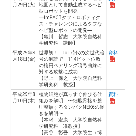
月29日(火)
地図として自動生成するヘビ
型ロボットを開発
―ImPACTタフ・ロボティク
ス・チャレンジによるタフな
ヘビ型ロボットの開発―
【亀川 哲志 大学院自然科
学研究科 講師】
平成29年8
世界初！ IoT時代の次世代暗
資料
月18日(金)
号の解読で、114ビット位数
の楕円ペアリング暗号曲線に
対する攻撃に成功
【野上 保之 大学院自然科
学研究科 教授】
平成29年8
植物細胞が真っすぐ伸びる仕
資料
月10日(木)
組みを解明 〜細胞骨格を整
理整頓するタンパクNEK6の働
きを解明〜
【本瀬 宏康 大学院自然科
学研究科 准教授】
【高谷 彰吾 大学院生（博