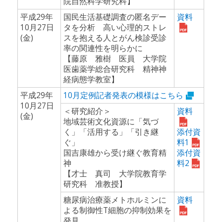
院自然科学研究科】
平成29年
国民生活基礎調査の匿名デー
資料
10月27日
タを分析 高い心理的ストレ
(金)
スを抱える人とがん検診受診
率の関連性を明らかに
【藤原 雅樹 医員 大学院
医歯薬学総合研究科 精神神
経病態学教室】
平成29年
10月定例記者発表の模様はこちら
10月27日
＜研究紹介＞
資料
(金)
地域芸術文化資源に「気づ
く」「活用する」「引き継
添付資
ぐ」
料1
国吉康雄から受け継ぐ教育精
添付資
神
料2
【才士 真司 大学院教育学
研究科 准教授】
糖尿病治療薬メトホルミンに
資料
よる制御性T細胞の抑制効果を
発見