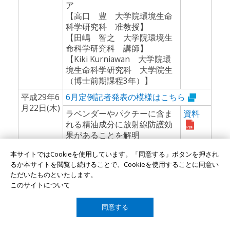
ア
【高口 豊 大学院環境生命
科学研究科 准教授】
【田嶋 智之 大学院環境生
命科学研究科 講師】
【Kiki Kurniawan 大学院環
境生命科学研究科 大学院生
（博士前期課程3年）】
平成29年6
6月定例記者発表の模様はこちら
月22日(木)
ラベンダーやパクチーに含ま
資料
れる精油成分に放射線防護効
果があることを解明
【小野 俊朗 中性子医療研
本サイトではCookieを使用しています。「同意する」ボタンを押され
究センター 教授】
るか本サイトを閲覧し続けることで、Cookieを使用することに同意い
世界肝炎デーに合わせ肝炎啓
資料
ただいたものといたします。
発イベントを開催
このサイトについて
【難波 志穂子 岡山大学病
添付資
院新医療研究開発センター
料
同意する
助教】
TOP