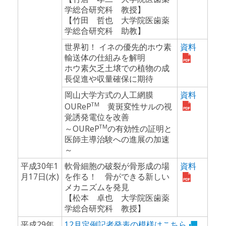
学総合研究科 教授】
【竹田 哲也 大学院医歯薬
学総合研究科 助教】
世界初！ イネの優先的ホウ素
資料
輸送体の仕組みを解明
ホウ素欠乏土壌での植物の成
長促進や収量確保に期待
岡山大学方式の人工網膜
資料
TM
OUReP
黄斑変性サルの視
覚誘発電位を改善
TM
～OUReP
の有効性の証明と
医師主導治験への進展の加速
～
平成30年1
軟骨細胞の破裂が骨形成の場
資料
月17日(水)
を作る！ 骨ができる新しい
メカニズムを発見
【松本 卓也 大学院医歯薬
学総合研究科 教授】
平成29年
12月定例記者発表の模様はこちら