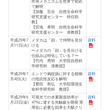
作用メカニズムを世界で初め
て解明
【加藤 百合 自然生命科学
研究支援センター 特任助
教】
【宮地 孝明 自然生命科学
研究支援センター 准教授】
平成29年7
メダカは「顔」で仲間を見分
資料
月11日(火)
ける
〜メダカの「顔」を見分ける
仕組みは特化している？〜
【竹内 秀明 大学院自然科
学研究科 准教授】
平成29年7
エンドウ褐紋病に対する植物
資料
月4日(火)
の抵抗性反応を解明
【豊田 和弘 大学院環境生
命科学研究科 教授】
平成29年6
可視光での水素製造効率が
資料
月23日(金)
47%に達する光触媒を開発 実
用化に必要な効率を大幅クリ