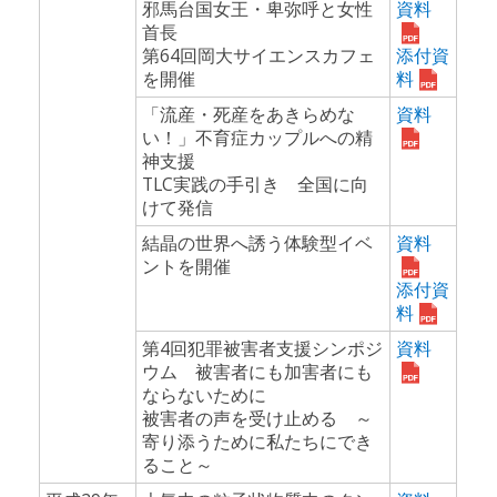
邪馬台国女王・卑弥呼と女性
資料
首長
第64回岡大サイエンスカフェ
添付資
を開催
料
「流産・死産をあきらめな
資料
い！」不育症カップルへの精
神支援
TLC実践の手引き 全国に向
けて発信
結晶の世界へ誘う体験型イベ
資料
ントを開催
添付資
料
第4回犯罪被害者支援シンポジ
資料
ウム 被害者にも加害者にも
ならないために
被害者の声を受け止める ～
寄り添うために私たちにでき
ること～