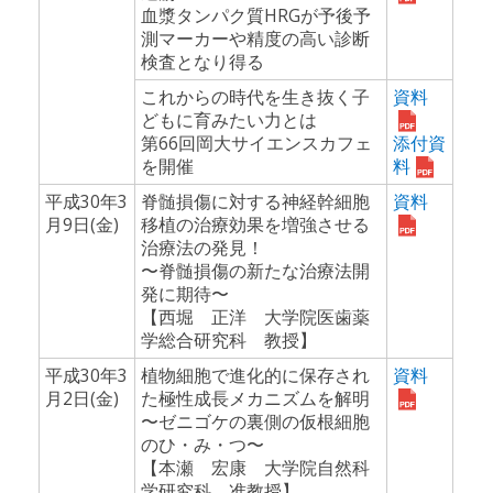
血漿タンパク質HRGが予後予
測マーカーや精度の高い診断
検査となり得る
これからの時代を生き抜く子
資料
どもに育みたい力とは
第66回岡大サイエンスカフェ
添付資
を開催
料
平成30年3
脊髄損傷に対する神経幹細胞
資料
月9日(金)
移植の治療効果を増強させる
治療法の発見！
〜脊髄損傷の新たな治療法開
発に期待〜
【西堀 正洋 大学院医歯薬
学総合研究科 教授】
平成30年3
植物細胞で進化的に保存され
資料
月2日(金)
た極性成長メカニズムを解明
〜ゼニゴケの裏側の仮根細胞
のひ・み・つ〜
【本瀬 宏康 大学院自然科
学研究科 准教授】