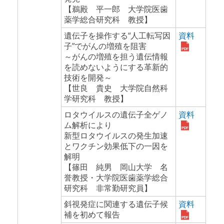
【鵜殿 平一郎 大学院医歯
薬学総合研究科 教授】
遺伝子を操作する“人工転写因
資料
子”でがんの増殖を阻害
～がんの増殖を担う遺伝情報
を読めないようにする革新的
技術を開発～
【世良 貴史 大学院自然科
学研究科 教授】
ロタウイルスの遺伝子全ゲノ
資料
ム解析により
新型ロタウイルスの発生加速
とワクチン効果低下の一因を
解明
【篠田 純男 岡山大学 名
誉教授・大学院医歯薬学総合
研究科 非常勤研究員】
斜視発症に関連する遺伝子候
資料
補を初めて報告