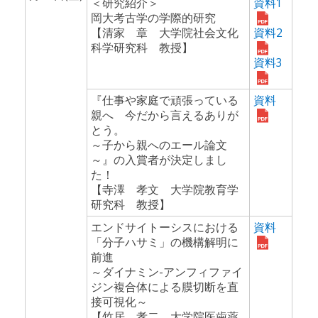
＜研究紹介＞
資料1
岡大考古学の学際的研究
【清家 章 大学院社会文化
資料2
科学研究科 教授】
資料3
『仕事や家庭で頑張っている
資料
親へ 今だから言えるありが
とう。
～子から親へのエール論文
～』の入賞者が決定しまし
た！
【寺澤 孝文 大学院教育学
研究科 教授】
エンドサイトーシスにおける
資料
「分子ハサミ」の機構解明に
前進
～ダイナミン-アンフィファイ
ジン複合体による膜切断を直
接可視化～
【竹居 孝二 大学院医歯薬