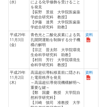
(水)
による化学修飾を受けること
を発見
【荻野 景規 大学院医歯薬
学総合研究科 教授】
【伊藤 達男 大学院医歯薬
学総合研究科 助教】
平成29年
青色光と二酸化炭素による気
資料
11月3日
孔開閉運動を制御する分子機
(金)
構の解明
【宗正 晋太郎 大学院環境
生命科学研究科 助教】
【村田 芳行 大学院環境生
命科学研究科 教授】
平成29年
高温超伝導転移直前に隠され
資料
11月2日
た電荷秩序を発見
(木)
～高温超伝導発現機構解明へ
重要な鍵～
【鄭 国慶 教授 大学院自
然科学研究科】
【川崎 慎司 准教授 大学