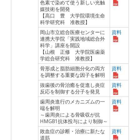
色素で染めて使う新しい光触
媒技術を開発
【高口 豊 大学院環境生命
科学研究科 准教授】
岡山市立総合医療センターに
資料
連携大学院「実践地域総合外
科学」講座を開設
【山根 正修 大学院医歯薬
学総合研究科 准教授】
骨形成と脂肪細胞分化の両方
資料
を調整する重要な因子を解明
抜歯後の骨治癒を促進し炎症
資料
反応を制御する分子を発見
歯周炎進行のメカニズムの一
資料
端を解明
～歯周炎による骨吸収が抗
HMGB1抗体投与により制御～
敗血症の診断・治療に新たな
資料
道筋