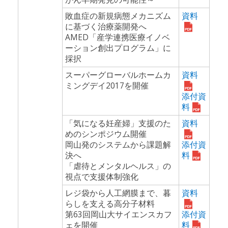
敗血症の新規病態メカニズム
資料
に基づく治療薬開発へ
AMED「産学連携医療イノベ
ーション創出プログラム」に
採択
スーパーグローバルホームカ
資料
ミングデイ2017を開催
添付資
料
「気になる妊産婦」支援のた
資料
めのシンポジウム開催
岡山発のシステムから課題解
添付資
決へ
料
「虐待とメンタルヘルス」の
視点で支援体制強化
レジ袋から人工網膜まで、暮
資料
らしを支える高分子材料
第63回岡山大サイエンスカフ
添付資
ェを開催
料