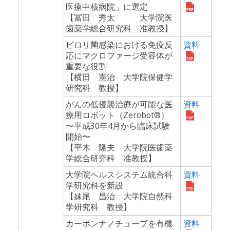
医療中核病院」に選定
【冨田 秀太 大学院医
歯薬学総合研究科 准教授】
ピロリ菌感染における免疫反
資料
応にマクロファージ受容体が
重要な役割
【横田 憲治 大学院保健学
研究科 教授】
がんの低侵襲治療が可能な医
資料
療用ロボット（Zerobot®）
〜平成30年4月から臨床試験
開始〜
【平木 隆夫 大学院医歯薬
学総合研究科 准教授】
大学院ヘルスシステム統合科
資料
学研究科を新設
【妹尾 昌治 大学院自然科
学研究科 教授】
カーボンナノチューブを有機
資料