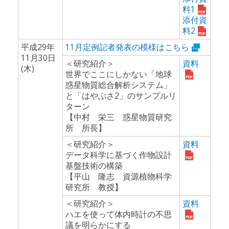
料1
添付資
料2
平成29年
11月定例記者発表の模様はこちら
11月30日
＜研究紹介＞
資料
(木)
世界でここにしかない「地球
惑星物質総合解析システム」
と「はやぶさ2」のサンプルリ
ターン
【中村 栄三 惑星物質研究
所 所長】
＜研究紹介＞
資料
データ科学に基づく作物設計
基盤技術の構築
【平山 隆志 資源植物科学
研究所 教授】
＜研究紹介＞
資料
ハエを使って体内時計の不思
議を明らかにする