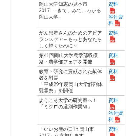
岡山大学知恵の見本市
資料
2017 –きて、みて、わかる
岡山大学-
添付資
料
がん患者さんのためのアピア
資料
ランスケア～もっとあなたら
しく輝くために～
第41回岡山大学農学部収穫
資料
祭・農学部フェアを開催
教育・研究に貢献された献体
資料
者を慰霊
「平成29年度岡山大学解剖体
慰霊祭」を開催
ようこそ大学の研究室へ！
資料
「ミクロの選別作業Ⅶ」
添付資
料
「いいお産の日 in 岡山市
資料
2017」へ参加します