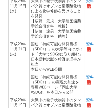
平成29年
大気中の粒子状物質中のタン
資料
11月15日
パク質はオゾンと窒素酸化物
(水)
による化学修飾を受けること
を発見
【荻野 景規 大学院医歯薬
学総合研究科 教授】
【伊藤 達男 大学院医歯薬
学総合研究科 助教】
平成29年
国連「持続可能な開発目標
資料
11月21日
（SDGs）」の大学等向けガイ
(火)
ド「大学でSDGsに取り組む」
日本語翻訳版を狩野副理事が
担当
本日からWEB公開
国連「持続可能な開発目標
資料
（SDGs）」の実現の加速を！
専用WEBページ「岡山大学
×SDGs」を本日から公開
平成29年
大気中の粒子状物質中のタン
資料
11月15日
パク質はオゾンと窒素酸化物