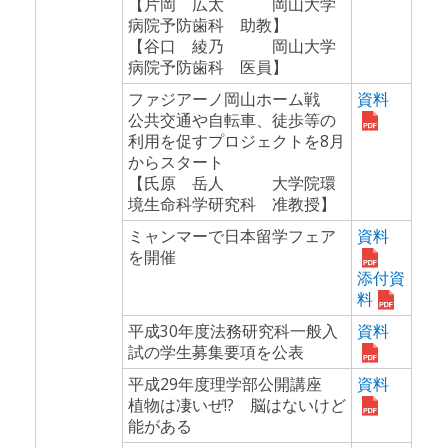
【片岡 広太 岡山大学
病院予防歯科 助教】
【谷口 綾乃 岡山大学
病院予防歯科 医員】
ファジアーノ岡山ホーム戦
資料
公共交通や自転車、徒歩等の
利用を促すプロジェクトを8月
からスタート
【氏原 岳人 大学院環
境生命科学研究科 准教授】
ミャンマーで日本留学フェア
資料
を開催
添付資
料
平成30年度法務研究科一般入
資料
試の学生募集要項を公表
平成29年度理学部公開講座
資料
植物は凄いぜ!? 脳はないけど
能がある