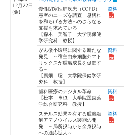
12月22日
慢性閉塞性肺疾患（COPD）
資料
(金)
患者のニーズを調査 息切れ
を和らげる方法へのさらなる
支援を求めている
【森本 美智子 大学院保健
学研究科 教授】
がん微小環境に関する新たな
資料
発見 ～宿主由来細胞外マト
リックスが腫瘍成長を促進す
る～
【廣畑 聡 大学院保健学研
究科 教授】
歯科医療のデジタル革命
資料
【松本 卓也 大学院医歯薬
学総合研究科 教授】
ステルス効果を有する腫瘍融
資料
解アデノウイルス製剤の開
発 ～局所投与から全身投与
への適応拡大～