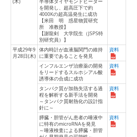
(木)
半導体ダイヤモンドヒーター
を開発し、超高圧下で約
4000Kの超高温発生に成功
【米田 明 惑星物質研究
所 准教授】
【謝龍剣 大学院生（JSPS特
別研究員）】
平成29年9
体内時計が血液脳関門の維持
資料
月28日(木)
に重要であることを発見
インフルエンザ治療薬の開発
資料
をリードするスルホシアル酸
誘導体の合成に成功
タンパク質が加熱失活する過
資料
程を解析する新手法を開発
～タンパク質耐熱化の設計指
針に～
膵臓・胆管がん患者の唾液中
資料
に特有のmicroRNAを発見
～唾液検査による膵臓・胆管
がん早期発見の可能性～