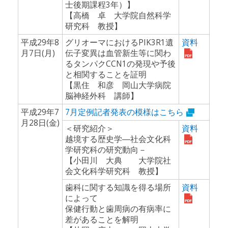
士後期課程3年）】
【高橋 卓 大学院自然科学
研究科 教授】
平成29年8
グリオーマにおけるPIK3R1遺
資料
月7日(月)
伝子変異は血管新生等に関わ
るタンパクCCN1の発現や予後
と相関することを証明
【黒住 和彦 岡山大学病院
脳神経外科 講師】
平成29年7
7月定例記者発表の模様はこちら
月28日(金)
＜研究紹介＞
資料
越境する歴史学―社会文化科
学研究科の研究動向－
【小田川 大典 大学院社
会文化科学研究科 教授】
歯科に関する知識を得る場所
資料
によって
保健行動と歯周病の有病率に
差があることを解明