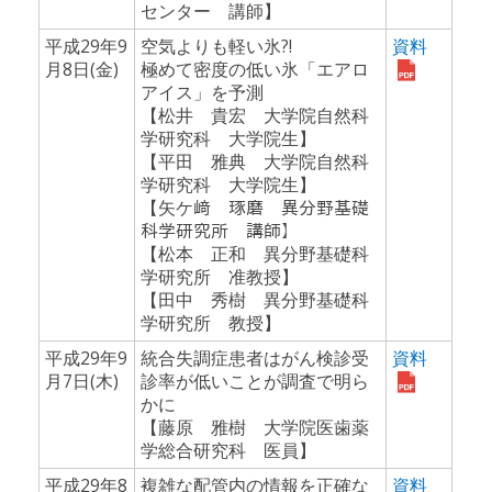
センター 講師】
平成29年9
空気よりも軽い氷?!
資料
月8日(金)
極めて密度の低い氷「エアロ
アイス」を予測
【松井 貴宏 大学院自然科
学研究科 大学院生】
【平田 雅典 大学院自然科
学研究科 大学院生】
【矢ケ﨑 琢磨 異分野基礎
科学研究所 講師】
【松本 正和 異分野基礎科
学研究所 准教授】
【田中 秀樹 異分野基礎科
学研究所 教授】
平成29年9
統合失調症患者はがん検診受
資料
月7日(木)
診率が低いことが調査で明ら
かに
【藤原 雅樹 大学院医歯薬
学総合研究科 医員】
平成29年8
複雑な配管内の情報を正確な
資料