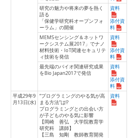
研究の魅力や将来の夢を熱く
資料
語る
「保健学研究科オープンフォ
添付資
ーラム」の開催
料
MEMSセンシング＆ネットワ
資料
ークシステム展2017」でナノ
材料技術・IoT関連セキュリテ
添付資
ィ技術を発信
料
最先端のバイオ関連研究成果
資料
をBio Japan2017で発信
添付資
料
平成29年9
“プログラミングのやる気が高
資料
月13日(水)
まる方法”は!?
プログラミングとの出会い方
が子どものやる気に影響
【岡崎 善弘 大学院教育学
研究科 講師】
【三島 知剛 教師教育開発