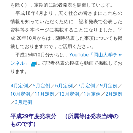
を除く），定期的に記者発表を開催しています。
平成18年4月より，広く社会の皆さまにこれらの
情報を知っていただくために，記者発表で公表した
資料等を本ページに掲載することになりました。平
成 20年10月からは，随時発表した事項についても掲
載しておりますので，ご活用ください。
平成25年10月分からは，
YouTube「岡山大学チャ
ンネル」
にて記者発表の模様を動画で掲載してお
ります。
4月定例
／
5月定例
／
6月定例
／
7月定例
／
9月定例
／
10月定例
／
11月定例
／
12月定例
／
1月定例
／
2月定例
／
3月定例
平成29年度発表分 （所属等は発表当時の
ものです）