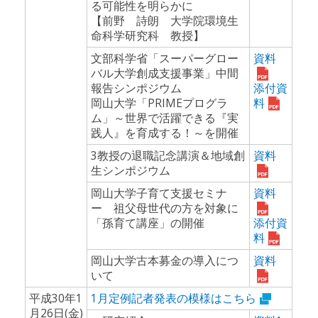
る可能性を明らかに
【前野 詩朗 大学院環境生
命科学研究科 教授】
文部科学省「スーパーグロー
資料
バル大学創成支援事業」中間
報告シンポジウム
添付資
岡山大学「PRIMEプログラ
料
ム」～世界で活躍できる『実
践人』を育成する！～を開催
3教授の退職記念講演＆地域創
資料
生シンポジウム
岡山大学子育て支援セミナ
資料
ー 祖父母世代の方を対象に
「孫育て講座」の開催
添付資
料
岡山大学古本募金の導入につ
資料
いて
平成30年1
1月定例記者発表の模様はこちら
月26日(金)