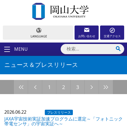
お問い合わせ
交通アクセス
LANGUAGE
MENU
ニュース＆プレスリリース
<<
<
>
>>
1
2
3
2026.06.22
プレスリリース
JAXA宇宙技術実証加速プログラムに選定～「フォトニック
帯電センサ」の宇宙実証へ～