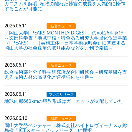
カニズムを解明–植物の離れた器官の成長を人為的に操作
することが可能に–
2026.06.11
新着ニュース
「岡山大学J-PEAKS MONTHLY DIGEST」のVol.26を発行
～文部科学省「地域中核・特色ある研究大学強化促進事業
（J-PEAKS）」（実施主体：日本学術振興会）に関連する
岡山大学の社会変革の取り組みなどを月刊で発信～
2026.06.11
新着ニュース
総合技術部と分子科学研究所が合同研修会～研究基盤を支
える技術人材の高度化と連携強化を推進～
2026.06.11
プレスリリース
地球内部660kmの境界形成はガーネットが支配していた
2026.06.10
新着ニュース
岡山大学発ベンチャー・株式会社ハイドロヴィーナスが総
務省「ICTスタートアップリーグ」に採択