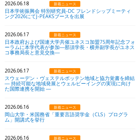
2026.06.18
新着ニュース
日本学術振興会 特別研究員-DC フレンドシップミーティ
ング2026にてJ-PEAKSブースを出展
2026.06.17
新着ニュース
日本政府および国連大学共催ユネスコ加盟75周年記念フォ
ーラムに本学代表が参加―那須学長・横井副学長がユネス
コ事務局長と意見交換―
2026.06.17
新着ニュース
スウェーデン・ヴェステルボッテン地域と協力覚書を締結
― 持続可能な地域発展とウェルビーイングの実現に向け
た国際連携を開始 ―
2026.06.16
新着ニュース
岡山大学・米国務省「重要言語奨学金（CLS）プログラ
ム」開講式を挙行
2026.06.16
新着ニュース