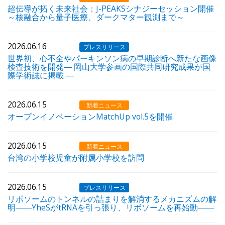
超伝導が拓く未来社会：J-PEAKSシナジーセッション開催
～核融合から量子医療、ダークマター観測まで～
2026.06.16
プレスリリース
世界初、心不全やパーキンソン病の早期診断へ新たな画像
検査技術を開発― 岡山大学参画の国際共同研究成果が国
際学術誌に掲載 ―
2026.06.15
新着ニュース
オープンイノベーションMatchUp vol.5を開催
2026.06.15
新着ニュース
台湾の小学校児童が附属小学校を訪問
2026.06.15
プレスリリース
リボソームのトンネルの詰まりを解消するメカニズムの解
明――YheSがtRNAを引っ張り、リボソームを再始動――