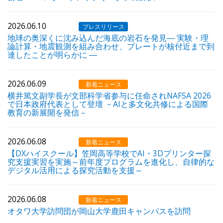
2026.06.10
プレスリリース
地球の奥深くに沈み込んだ海底の岩石を発見― 実験・理
論計算・地震観測を組み合わせ、プレートが核付近まで到
達したことが明らかに ―
2026.06.09
新着ニュース
横井篤文副学長が文部科学省参与に任命されNAFSA 2026
で日本政府代表として登壇 －AIと多文化共修による国際
教育の新展開を発信－
2026.06.08
新着ニュース
【DXハイスクール】笠岡高等学校でAI・3Dプリンター探
究支援実習を実施～前年度プログラムを進化し、自律的な
デジタル活用による探究活動を支援～
2026.06.08
新着ニュース
オタワ大学訪問団が岡山大学鹿田キャンパスを訪問