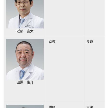
近藤 喜太
助教
食道
田邊 俊介
講師
大腸