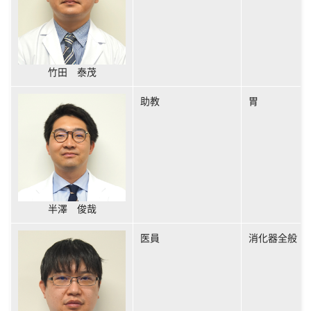
竹田 泰茂
助教
胃
半澤 俊哉
医員
消化器全般