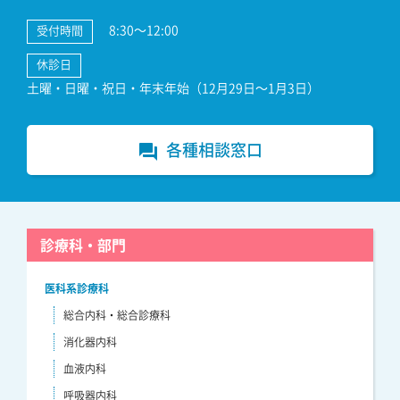
8:30～12:00
受付時間
休診日
土曜・日曜・祝日・年末年始（12月29日～1月3日）
各種相談窓口
forum
診療科・部門
医科系診療科
総合内科・総合診療科
消化器内科
血液内科
呼吸器内科