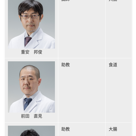
重安 邦俊
助教
食道
前田 直見
助教
大腸