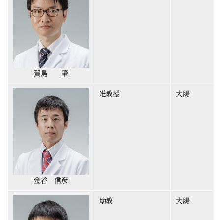
賀島 肇
准教授
大腸
金谷 信彦
助教
大腸