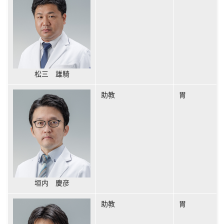
松三 雄騎
助教
胃
垣内 慶彦
助教
胃