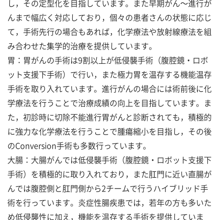
し，その定型化を目指しています。また早期がん～進行が
んまで幅広く対応しており，個々の患者さんの状態に応じ
て，手術先行の場合もあれば，化学療法や放射線療法を組
み合わせた集学的治療を提供しています。
胃：胃がんの手術は9割以上が低侵襲手術（腹腔鏡・ロボ
ット支援下手術）で行い，また極力胃を温存する機能温存
手術を取り入れています。進行がんの場合には術前後に化
学療法を行うことで治療成績の向上を目指しています。ま
た，初診時に切除不能進行胃がんと診断されても，積極的
に強力な化学療法を行うことで腫瘍縮小を目指し，その後
のConversion手術も多数行っています。
大腸：大腸がんでは低侵襲手術（腹腔鏡・ロボット支援下
手術）を積極的に取り入れており，また肛門に近い直腸が
んでは腹腔側と肛門側から2チームで行うハイブリッド手
術を行っています。炎症性腸疾患では，若年の方も多いた
め低侵襲性に加え，機能を温存する手術を提供していま