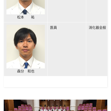
松本 祐
医員
消化器全般
森分 和也