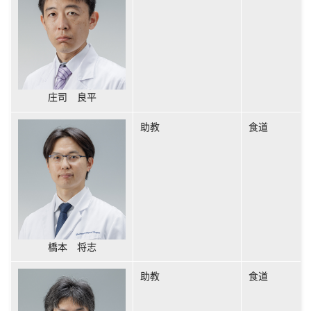
庄司 良平
助教
食道
橋本 将志
助教
食道