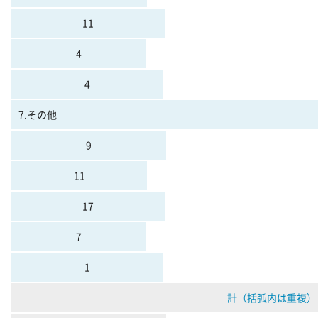
11
4
4
7.その他
9
11
17
7
1
計（括弧内は重複）