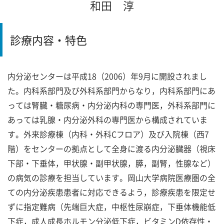
和田 淳
診療内容・特色
内分泌センターは平成18（2006）年9月に開設されまし
た。内科系部門及び外科系部門からなり，内科系部門にあ
っては腎臓・糖尿病・内分泌内科の専門医，外科系部門に
あっては乳腺・内分泌外科の専門医から構成されていま
す。外来診療棟（内科・外科Cフロア）及び入院棟（西7
階）をセンターの拠点として全身に渡る内分泌臓器（視床
下部・下垂体，甲状腺・副甲状腺，膵，副腎，性腺など）
の病気の診療を担当しています。岡山大学病院医療圏の全
ての内分泌疾患患者に対応できるよう，診療疾患を限定せ
ずに指定難病（先端巨大症，中枢性尿崩症，下垂体機能低
下症，成人成長ホルモン分泌低下症，ビタミンD依存性・