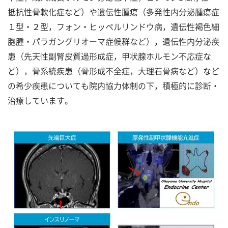
抵抗性骨軟化症など）や遺伝性腫瘍（多発性内分泌腫瘍症
１型・２型，フォン・ヒッペルリンドウ病，遺伝性褐色細
胞腫・パラガングリオーマ症候群など），遺伝性内分泌疾
患（先天性副腎皮質過形成症，甲状腺ホルモン不応症な
ど），骨系統疾患（骨形成不全症，大理石骨病など）など
の希少疾患についても院内協力体制の下，積極的に診断・
治療しています。