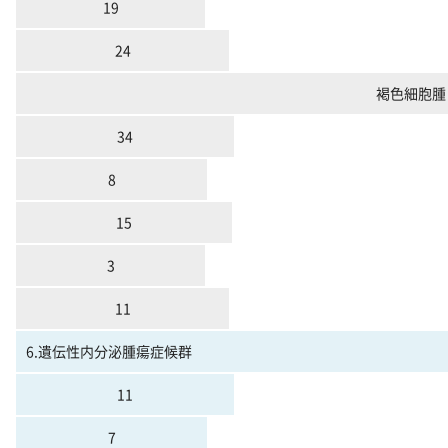
19
24
褐色細胞腫
34
8
15
3
11
6.遺伝性内分泌腫瘍症候群
11
7