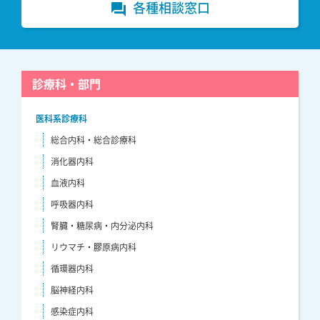
各種相談窓口
forum
診療科・部門
医科系診療科
総合内科・総合診療科
消化器内科
血液内科
呼吸器内科
腎臓・糖尿病・内分泌内科
リウマチ・膠原病内科
循環器内科
脳神経内科
感染症内科