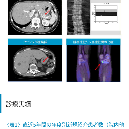
診療実績
〈表1〉直近5年間の年度別新規紹介患者数（院内他