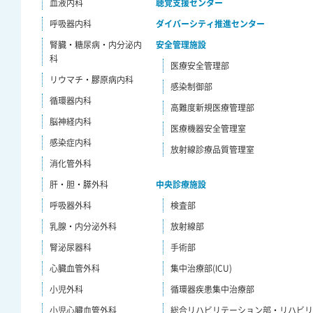
血液内科
聴覚支援センター
呼吸器内科
ダイバーシティ推進センター
腎臓・糖尿病・内分泌内
安全管理施設
科
医療安全管理部
リウマチ・膠原病内科
感染制御部
循環器内科
高難度新規医療管理部
脳神経内科
医療機器安全管理室
感染症内科
放射線診療品質管理室
消化管外科
肝・胆・膵外科
中央診療施設
呼吸器外科
検査部
乳腺・内分泌外科
放射線部
腎泌尿器科
手術部
心臓血管外科
集中治療部(ICU)
小児外科
循環器疾患集中治療部
小児心臓血管外科
総合リハビリテーション部・リハビ