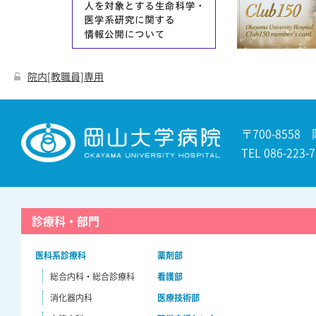
院内[教職員]専用
〒700-8558
TEL 086-22
診療科・部門
医科系診療科
薬剤部
総合内科・総合診療科
看護部
消化器内科
医療技術部