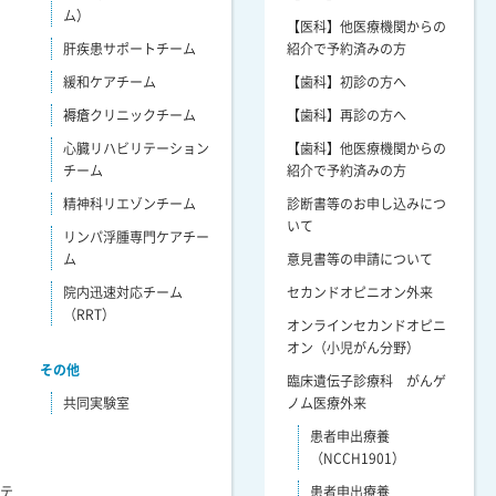
ム）
【医科】他医療機関からの
肝疾患サポートチーム
紹介で予約済みの方
緩和ケアチーム
【歯科】初診の方へ
褥瘡クリニックチーム
【歯科】再診の方へ
心臓リハビリテーション
【歯科】他医療機関からの
チーム
紹介で予約済みの方
精神科リエゾンチーム
診断書等のお申し込みにつ
いて
リンパ浮腫専門ケアチー
ム
意見書等の申請について
院内迅速対応チーム
セカンドオピニオン外来
（RRT）
オンラインセカンドオピニ
オン（小児がん分野）
その他
臨床遺伝子診療科 がんゲ
共同実験室
ノム医療外来
患者申出療養
（NCCH1901）
リテ
患者申出療養