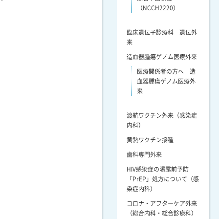
（NCCH2220）
臨床遺伝子診療科 遺伝外
来
造血器腫瘍ゲノム医療外来
医療関係者の方へ 造
血器腫瘍ゲノム医療外
来
渡航ワクチン外来（感染症
内科）
黄熱ワクチン接種
歯科専門外来
HIV感染症の曝露前予防
「PrEP」処方について（感
染症内科）
コロナ・アフターケア外来
（総合内科・総合診療科）