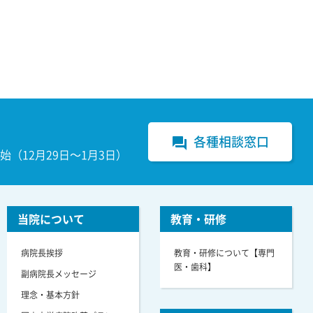
各種相談窓口
forum
（12月29日～1月3日）
当院について
教育・研修
病院長挨拶
教育・研修について【専門
医・歯科】
副病院長メッセージ
理念・基本方針