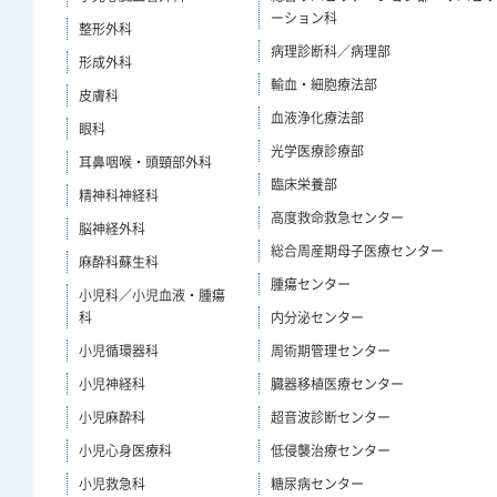
ーション科
整形外科
病理診断科／病理部
形成外科
輸血・細胞療法部
皮膚科
血液浄化療法部
眼科
光学医療診療部
耳鼻咽喉・頭頸部外科
臨床栄養部
精神科神経科
高度救命救急センター
脳神経外科
総合周産期母子医療センター
麻酔科蘇生科
腫瘍センター
小児科／小児血液・腫瘍
科
内分泌センター
小児循環器科
周術期管理センター
小児神経科
臓器移植医療センター
小児麻酔科
超音波診断センター
小児心身医療科
低侵襲治療センター
小児救急科
糖尿病センター