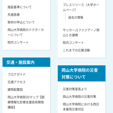
プレスリリース（大学ホー
施設基準について
ムページ）
先進医療
過去の情報
取材の申込について
岡山大学病院のドクターカ
サッカーJ1ファジアーノ岡
ーについて
山との連携
院内コンサート
院内コンサート
これまでの広報活動
交通・施設案内
岡山大学病院の災害
フロアガイド
対策について
交通アクセス
災害対策室長より
建物配置図
岡山大学病院の災害対策
岡山大学病院3Dマップ【医
療情報化診療支援技術開発
岡山大学病院における西日
講座】
本豪雨災害対応