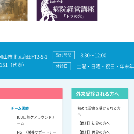
8:30～12:00
受付時間
 岡山市北区鹿田町2-5-1
3-7151（代表）
土曜・日曜・祝日・年末年始
休診日
外来受診される方へ
チーム医療
初めて診察を受けられる方
へ
ICU口腔ケアラウンドチ
ーム
【医科】初診の方へ
NST（栄養サポートチー
【医科】再診の方へ