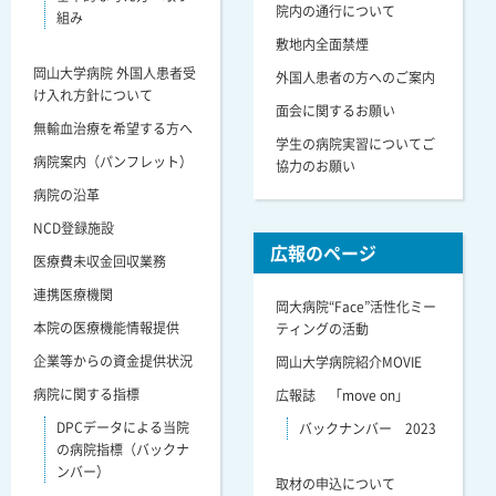
院内の通行について
組み
敷地内全面禁煙
岡山大学病院 外国人患者受
外国人患者の方へのご案内
け入れ方針について
面会に関するお願い
無輸血治療を希望する方へ
学生の病院実習についてご
病院案内（パンフレット）
協力のお願い
病院の沿革
NCD登録施設
広報のページ
医療費未収金回収業務
連携医療機関
岡大病院“Face”活性化ミー
本院の医療機能情報提供
ティングの活動
企業等からの資金提供状況
岡山大学病院紹介MOVIE
病院に関する指標
広報誌 「move on」
DPCデータによる当院
バックナンバー 2023
の病院指標（バックナ
ンバー）
取材の申込について