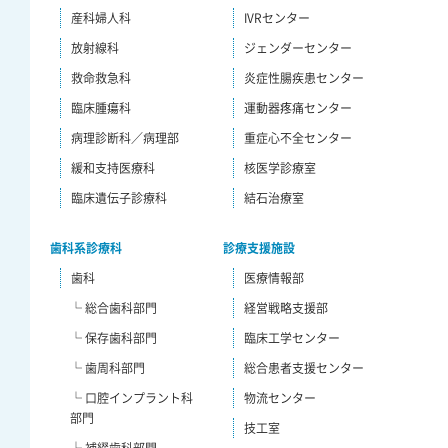
産科婦人科
IVRセンター
放射線科
ジェンダーセンター
救命救急科
炎症性腸疾患センター
臨床腫瘍科
運動器疼痛センター
病理診断科／病理部
重症心不全センター
緩和支持医療科
核医学診療室
臨床遺伝子診療科
結石治療室
歯科系診療科
診療支援施設
歯科
医療情報部
└ 総合歯科部門
経営戦略支援部
└ 保存歯科部門
臨床工学センター
└ 歯周科部門
総合患者支援センター
└ 口腔インプラント科
物流センター
部門
技工室
└ 補綴歯科部門