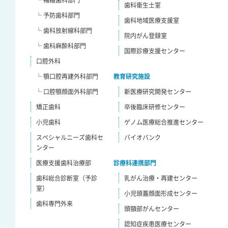
歯科衛生士室
└ 予防歯科部門
歯科地域医療支援室
└ 歯科放射線科部門
院内がん登録室
└ 歯科麻酔科部門
国際診療支援センター
口腔外科
└ 顎口腔再建外科部門
教育研究施設
└ 口腔顎顔面外科部門
新医療研究開発センター
矯正歯科
卒後臨床研修センター
小児歯科
ゲノム医療総合推進センター
スペシャルニーズ歯科セ
バイオバンク
ンター
医療支援歯科治療部
診療科連携部門
歯科総合診断室（予診
乳がん治療・再建センター
室）
小児頭蓋顔面形成センター
歯科専門外来
頭頸部がんセンター
認知症疾患医療センター