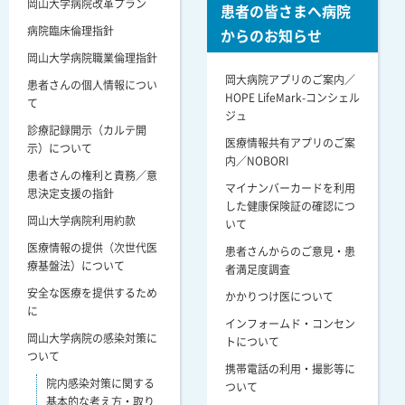
岡山大学病院改革プラン
患者の皆さまへ病院
病院臨床倫理指針
からのお知らせ
岡山大学病院職業倫理指針
岡大病院アプリのご案内／
患者さんの個人情報につい
HOPE LifeMark-コンシェル
て
ジュ
診療記録開示（カルテ開
医療情報共有アプリのご案
示）について
内／NOBORI
患者さんの権利と責務／意
マイナンバーカードを利用
思決定支援の指針
した健康保険証の確認につ
岡山大学病院利用約款
いて
医療情報の提供（次世代医
患者さんからのご意見・患
療基盤法）について
者満足度調査
安全な医療を提供するため
かかりつけ医について
に
インフォームド・コンセン
岡山大学病院の感染対策に
トについて
ついて
携帯電話の利用・撮影等に
院内感染対策に関する
ついて
基本的な考え方・取り