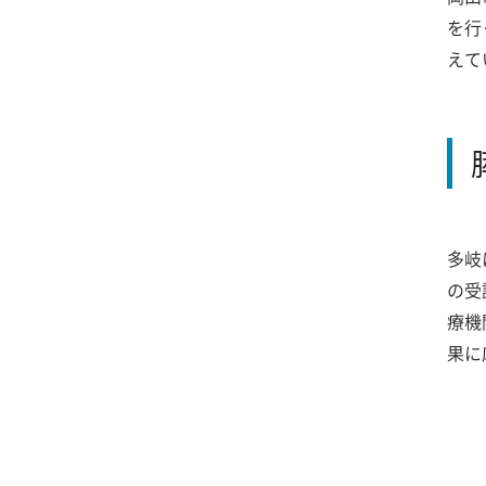
を行
えて
多岐
の受
療機
果に