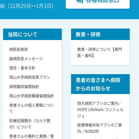
forum
（12月29日～1月3日）
当院について
教育・研修
病院長挨拶
教育・研修について【専門
医・歯科】
副病院長メッセージ
理念・基本方針
岡山大学病院改革プラン
患者の皆さまへ病院
病院臨床倫理指針
からのお知らせ
岡山大学病院職業倫理指針
岡大病院アプリのご案内／
患者さんの個人情報につい
HOPE LifeMark-コンシェル
て
ジュ
診療記録開示（カルテ開
医療情報共有アプリのご案
示）について
内／NOBORI
患者さんの権利と責務／意