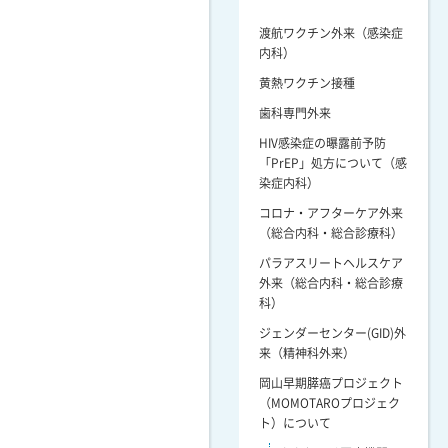
渡航ワクチン外来（感染症
内科）
黄熱ワクチン接種
歯科専門外来
HIV感染症の曝露前予防
「PrEP」処方について（感
染症内科）
コロナ・アフターケア外来
（総合内科・総合診療科）
パラアスリートヘルスケア
外来（総合内科・総合診療
科）
ジェンダーセンター(GID)外
来（精神科外来）
岡山早期膵癌プロジェクト
（MOMOTAROプロジェク
ト）について