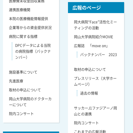
医療費未収金回収業務
広報のページ
連携医療機関
本院の医療機能情報提供
岡大病院“Face”活性化ミー
企業等からの資金提供状況
ティングの活動
病院に関する指標
岡山大学病院紹介MOVIE
DPCデータによる当院
広報誌 「move on」
の病院指標（バックナ
バックナンバー 2023
ンバー）
取材の申込について
施設基準について
プレスリリース（大学ホー
先進医療
ムページ）
取材の申込について
過去の情報
岡山大学病院のドクターカ
ーについて
サッカーJ1ファジアーノ岡
院内コンサート
山との連携
院内コンサート
これまでの広報活動