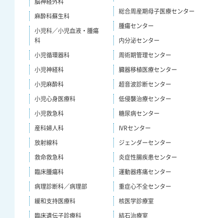
脳神経外科
総合周産期母子医療センター
麻酔科蘇生科
腫瘍センター
小児科／小児血液・腫瘍
科
内分泌センター
小児循環器科
周術期管理センター
小児神経科
臓器移植医療センター
小児麻酔科
超音波診断センター
小児心身医療科
低侵襲治療センター
小児救急科
糖尿病センター
産科婦人科
IVRセンター
放射線科
ジェンダーセンター
救命救急科
炎症性腸疾患センター
臨床腫瘍科
運動器疼痛センター
病理診断科／病理部
重症心不全センター
緩和支持医療科
核医学診療室
臨床遺伝子診療科
結石治療室