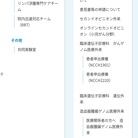
いて
リンパ浮腫専門ケアチー
ム
意見書等の申請について
院内迅速対応チーム
セカンドオピニオン外来
（RRT）
オンラインセカンドオピニ
オン（小児がん分野）
その他
臨床遺伝子診療科 がんゲ
共同実験室
ノム医療外来
患者申出療養
（NCCH1901）
リテ
患者申出療養
（NCCH2220）
臨床遺伝子診療科 遺伝外
来
造血器腫瘍ゲノム医療外来
医療関係者の方へ 造
血器腫瘍ゲノム医療外
来