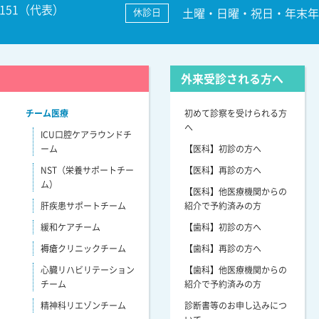
3-7151（代表）
土曜・日曜・祝日・年末年始
休診日
外来受診される方へ
チーム医療
初めて診察を受けられる方
へ
ICU口腔ケアラウンドチ
ーム
【医科】初診の方へ
NST（栄養サポートチー
【医科】再診の方へ
ム）
【医科】他医療機関からの
肝疾患サポートチーム
紹介で予約済みの方
緩和ケアチーム
【歯科】初診の方へ
褥瘡クリニックチーム
【歯科】再診の方へ
心臓リハビリテーション
【歯科】他医療機関からの
チーム
紹介で予約済みの方
精神科リエゾンチーム
診断書等のお申し込みにつ