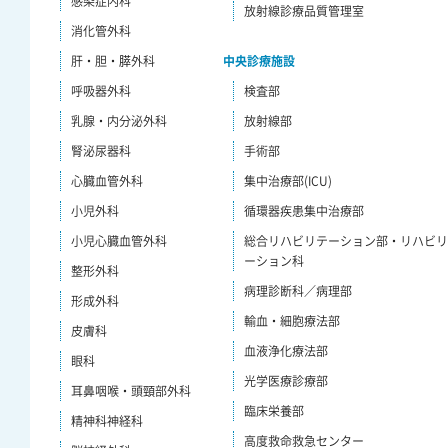
感染症内科
放射線診療品質管理室
消化管外科
肝・胆・膵外科
中央診療施設
呼吸器外科
検査部
乳腺・内分泌外科
放射線部
腎泌尿器科
手術部
心臓血管外科
集中治療部(ICU)
小児外科
循環器疾患集中治療部
小児心臓血管外科
総合リハビリテーション部・リハビ
ーション科
整形外科
病理診断科／病理部
形成外科
輸血・細胞療法部
皮膚科
血液浄化療法部
眼科
光学医療診療部
耳鼻咽喉・頭頸部外科
臨床栄養部
精神科神経科
高度救命救急センター