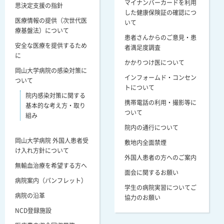
マイナンバーカードを利用
思決定支援の指針
した健康保険証の確認につ
医療情報の提供（次世代医
いて
療基盤法）について
患者さんからのご意見・患
安全な医療を提供するため
者満足度調査
に
かかりつけ医について
岡山大学病院の感染対策に
インフォームド・コンセン
ついて
トについて
院内感染対策に関する
携帯電話の利用・撮影等に
基本的な考え方・取り
ついて
組み
院内の通行について
岡山大学病院 外国人患者受
敷地内全面禁煙
け入れ方針について
外国人患者の方へのご案内
無輸血治療を希望する方へ
面会に関するお願い
病院案内（パンフレット）
学生の病院実習についてご
病院の沿革
協力のお願い
NCD登録施設