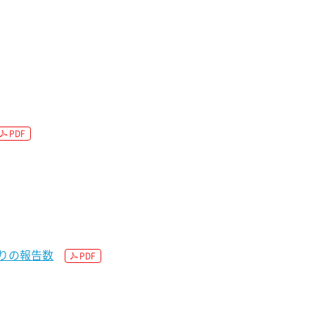
PDF
りの報告数
PDF