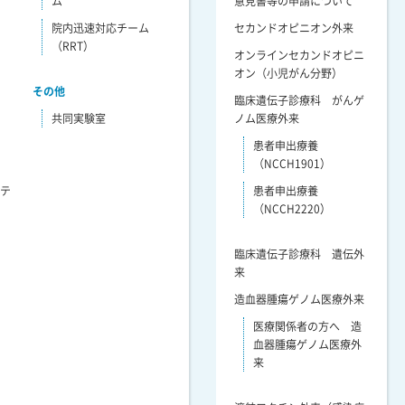
ム
意見書等の申請について
院内迅速対応チーム
セカンドオピニオン外来
（RRT）
オンラインセカンドオピニ
オン（小児がん分野）
その他
臨床遺伝子診療科 がんゲ
共同実験室
ノム医療外来
患者申出療養
（NCCH1901）
リテ
患者申出療養
（NCCH2220）
臨床遺伝子診療科 遺伝外
来
造血器腫瘍ゲノム医療外来
医療関係者の方へ 造
血器腫瘍ゲノム医療外
来