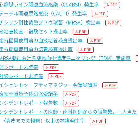
心静脈ライン関連血流感染（CLABSI）発生率
PDF
テーテル関連尿路感染（CAUTI）発生率
PDF
チシリン耐性黄色ブドウ球菌（MRSA）検出率
PDF
液培養検査 複数セット提出率
PDF
定抗菌薬使用前の血液培養検査提出率
PDF
定抗菌薬使用前の培養検査提出率
PDF
MRSA薬における薬物血中濃度モニタリング（TDM）実施率
理レポート未読率
PDF
射線レポート未読率
PDF
イシェントセーフティマネジャー会議受講率
PDF
療安全職員全体研修受講率
PDF
ンシデントレポート報告数
PDF
ンシデントレポートの医師・歯科医師からの報告数，一人当た
2 （真皮までの損傷）以上の褥瘡発生率
PDF