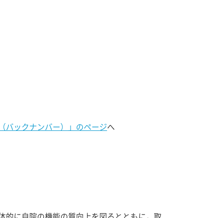
標（バックナンバー）」のページ
へ
体的に自院の機能の質向上を図るとともに，取