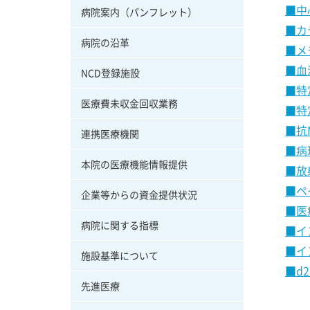
■中
病院案内（パンフレット）
■カ
病院の沿革
■メ
■血
NCD登録施設
■特
医療費未収金回収業務
■特
■抗
連携医療機関
■病
本院の医療機能情報提供
■放
■ペ
企業等からの資金提供状況
■医
病院に関する指標
■イ
■イ
施設基準について
■d
先進医療