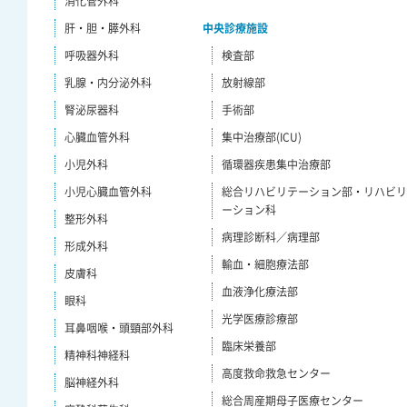
消化管外科
肝・胆・膵外科
中央診療施設
呼吸器外科
検査部
乳腺・内分泌外科
放射線部
腎泌尿器科
手術部
心臓血管外科
集中治療部(ICU)
小児外科
循環器疾患集中治療部
小児心臓血管外科
総合リハビリテーション部・リハビ
ーション科
整形外科
病理診断科／病理部
形成外科
輸血・細胞療法部
皮膚科
血液浄化療法部
眼科
光学医療診療部
耳鼻咽喉・頭頸部外科
臨床栄養部
精神科神経科
高度救命救急センター
脳神経外科
総合周産期母子医療センター