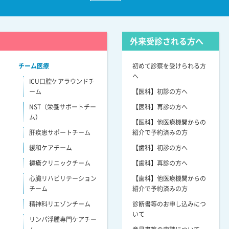
外来受診される方へ
チーム医療
初めて診察を受けられる方
へ
ICU口腔ケアラウンドチ
ーム
【医科】初診の方へ
NST（栄養サポートチー
【医科】再診の方へ
ム）
【医科】他医療機関からの
肝疾患サポートチーム
紹介で予約済みの方
緩和ケアチーム
【歯科】初診の方へ
褥瘡クリニックチーム
【歯科】再診の方へ
心臓リハビリテーション
【歯科】他医療機関からの
チーム
紹介で予約済みの方
精神科リエゾンチーム
診断書等のお申し込みにつ
いて
リンパ浮腫専門ケアチー