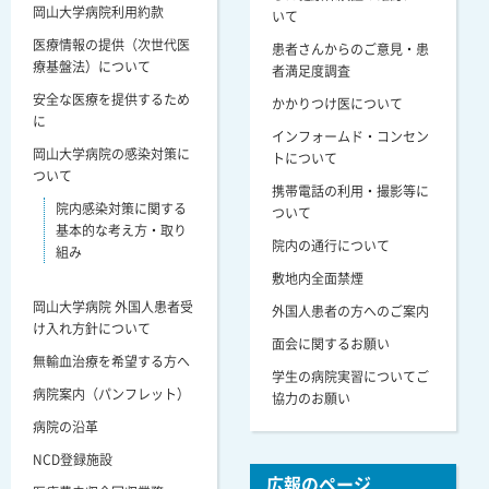
岡山大学病院利用約款
いて
医療情報の提供（次世代医
患者さんからのご意見・患
療基盤法）について
者満足度調査
安全な医療を提供するため
かかりつけ医について
に
インフォームド・コンセン
岡山大学病院の感染対策に
トについて
ついて
携帯電話の利用・撮影等に
院内感染対策に関する
ついて
基本的な考え方・取り
院内の通行について
組み
敷地内全面禁煙
岡山大学病院 外国人患者受
外国人患者の方へのご案内
け入れ方針について
面会に関するお願い
無輸血治療を希望する方へ
学生の病院実習についてご
病院案内（パンフレット）
協力のお願い
病院の沿革
NCD登録施設
広報のページ