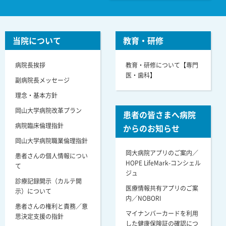
当院について
教育・研修
病院長挨拶
教育・研修について【専門
医・歯科】
副病院長メッセージ
理念・基本方針
岡山大学病院改革プラン
患者の皆さまへ病院
病院臨床倫理指針
からのお知らせ
岡山大学病院職業倫理指針
岡大病院アプリのご案内／
患者さんの個人情報につい
HOPE LifeMark-コンシェル
て
ジュ
診療記録開示（カルテ開
医療情報共有アプリのご案
示）について
内／NOBORI
患者さんの権利と責務／意
マイナンバーカードを利用
思決定支援の指針
した健康保険証の確認につ