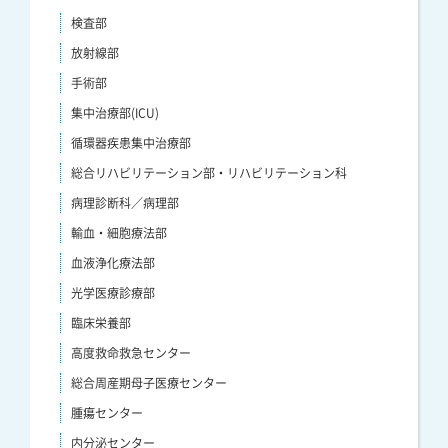
検査部
放射線部
手術部
集中治療部(ICU)
循環器疾患集中治療部
総合リハビリテーション部・リハビリテーション科
病理診断科／病理部
輸血・細胞療法部
血液浄化療法部
光学医療診療部
臨床栄養部
高度救命救急センター
総合周産期母子医療センター
腫瘍センター
内分泌センター