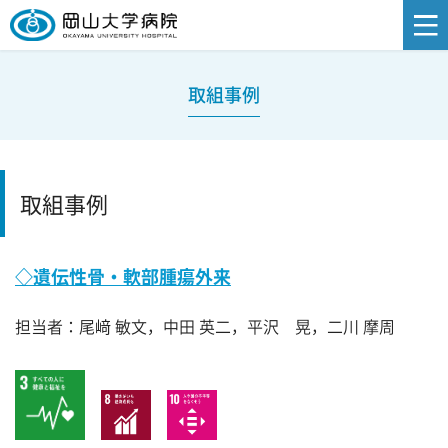
取組事例
取組事例
◇遺伝性骨・軟部腫瘍外来
担当者：尾﨑 敏文，中田 英二，平沢 晃，二川 摩周