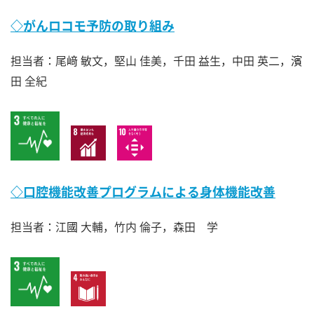
◇がんロコモ予防の取り組み
担当者：尾﨑 敏文，堅山 佳美，千田 益生，中田 英二，濱
田 全紀
◇口腔機能改善プログラムによる身体機能改善
担当者：江國 大輔，竹内 倫子，森田 学