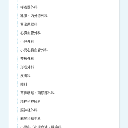
呼吸器外科
乳腺・内分泌外科
腎泌尿器科
心臓血管外科
小児外科
小児心臓血管外科
整形外科
形成外科
皮膚科
眼科
耳鼻咽喉・頭頸部外科
精神科神経科
脳神経外科
麻酔科蘇生科
小児科／小児血液・腫瘍科