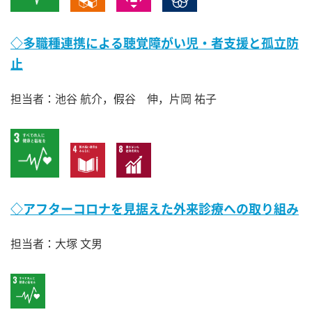
◇多職種連携による聴覚障がい児・者支援と孤立防
止
担当者：池谷 航介，假谷 伸，片岡 祐子
◇アフターコロナを見据えた外来診療への取り組み
担当者：大塚 文男