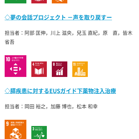
◇夢の会話プロジェクト －声を取り戻すー
担当者：阿部 匡伸，川上 滋央，兒玉 直紀，原 直，皆木
省吾
◇膵疾患に対するEUSガイド下薬物注入治療
担当者：岡田 裕之，加藤 博也，松本 和幸