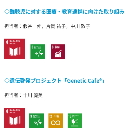
◇難聴児に対する医療・教育連携に向けた取り組み
担当者：假谷 伸，片岡 祐子，中川 敦子
◇遺伝啓発プロジェクト「Genetic Cafe®」
担当者：十川 麗美