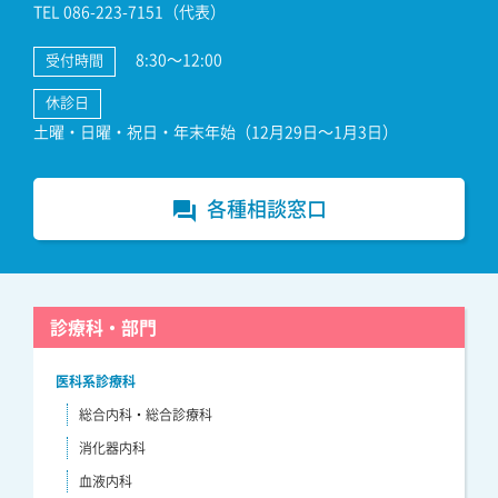
TEL 086-223-7151（代表）
8:30～12:00
受付時間
休診日
土曜・日曜・祝日・年末年始（12月29日～1月3日）
各種相談窓口
forum
診療科・部門
医科系診療科
総合内科・総合診療科
消化器内科
血液内科