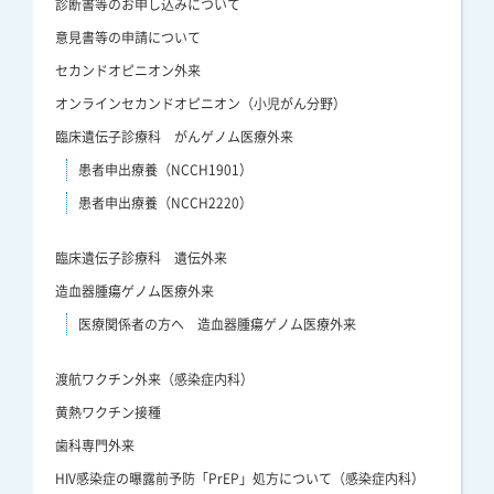
診断書等のお申し込みについて
意見書等の申請について
セカンドオピニオン外来
オンラインセカンドオピニオン（小児がん分野）
臨床遺伝子診療科 がんゲノム医療外来
患者申出療養（NCCH1901）
患者申出療養（NCCH2220）
臨床遺伝子診療科 遺伝外来
造血器腫瘍ゲノム医療外来
医療関係者の方へ 造血器腫瘍ゲノム医療外来
渡航ワクチン外来（感染症内科）
黄熱ワクチン接種
歯科専門外来
HIV感染症の曝露前予防「PrEP」処方について（感染症内科）