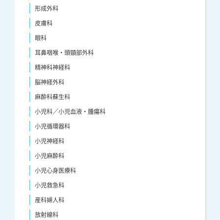
形成外科
皮膚科
眼科
耳鼻咽喉・頭頸部外科
精神科神経科
脳神経外科
麻酔科蘇生科
小児科／小児血液・腫瘍科
小児循環器科
小児神経科
小児麻酔科
小児心身医療科
小児救急科
産科婦人科
放射線科