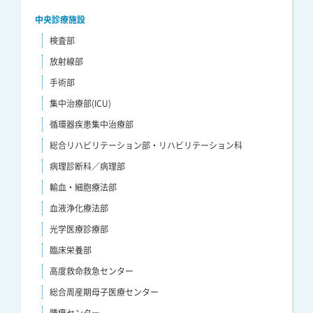
中央診療施設
検査部
放射線部
手術部
集中治療部(ICU)
循環器疾患集中治療部
総合リハビリテーション部・リハビリテーション科
病理診断科／病理部
輸血・細胞療法部
血液浄化療法部
光学医療診療部
臨床栄養部
高度救命救急センター
総合周産期母子医療センター
腫瘍センター