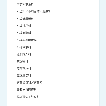
麻酔科蘇生科
小児科／小児血液・腫瘍科
小児循環器科
小児神経科
小児麻酔科
小児心身医療科
小児救急科
産科婦人科
放射線科
救命救急科
臨床腫瘍科
病理診断科／病理部
緩和支持医療科
臨床遺伝子診療科