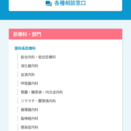
各種相談窓口
forum
診療科・部門
医科系診療科
総合内科・総合診療科
消化器内科
血液内科
呼吸器内科
腎臓・糖尿病・内分泌内科
リウマチ・膠原病内科
循環器内科
脳神経内科
感染症内科