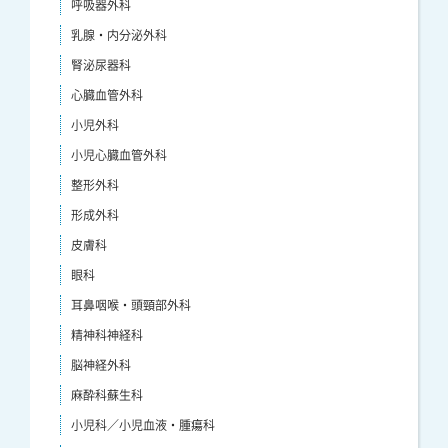
呼吸器外科
乳腺・内分泌外科
腎泌尿器科
心臓血管外科
小児外科
小児心臓血管外科
整形外科
形成外科
皮膚科
眼科
耳鼻咽喉・頭頸部外科
精神科神経科
脳神経外科
麻酔科蘇生科
小児科／小児血液・腫瘍科