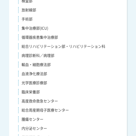
検査部
放射線部
手術部
集中治療部(ICU)
循環器疾患集中治療部
総合リハビリテーション部・リハビリテーション科
病理診断科／病理部
輸血・細胞療法部
血液浄化療法部
光学医療診療部
臨床栄養部
高度救命救急センター
総合周産期母子医療センター
腫瘍センター
内分泌センター