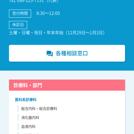
8:30～12:00
受付時間
休診日
土曜・日曜・祝日・年末年始（12月29日～1月3日）
各種相談窓口
forum
診療科・部門
医科系診療科
総合内科・総合診療科
消化器内科
血液内科