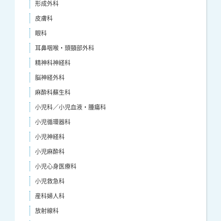
形成外科
皮膚科
眼科
耳鼻咽喉・頭頸部外科
精神科神経科
脳神経外科
麻酔科蘇生科
小児科／小児血液・腫瘍科
小児循環器科
小児神経科
小児麻酔科
小児心身医療科
小児救急科
産科婦人科
放射線科