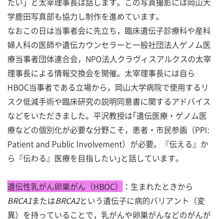
たい」と太宰理事長は話します。この写真撮影には岡山大
学鹿田写真部も協力し制作を進めています。
なおこの日は当事者会に先立ち，臨床遺伝子診療科や産科
婦人科の医師や遺伝カウンセラーと一般社団法人ゲノム医
療当事者団体連合会，NPO法人クラヴィスアルクスの太宰
理事長による情報交換会を開催。太宰理事長には自ら
HBOC当事者である立場から，岡山大学病院で使用するリ
スク低減手術や臨床研究の説明同意書に関するアドバイス
などをいただきました。平沢教授は｢遺伝医療・ゲノム医
療などの個別化が必要な分野こそ，患者・市民参画（PPI:
Patient and Public Involvement）が必要。『伝える』か
ら『伝わる』医療を目指したい｣と話しています。
遺伝性乳がん卵巣がん（HBOC）
：
生まれたときから
BRCA1
または
BRCA2
という遺伝子に病的バリアント（変
異）を持っていることで，乳がんや卵巣がんなどのがんが