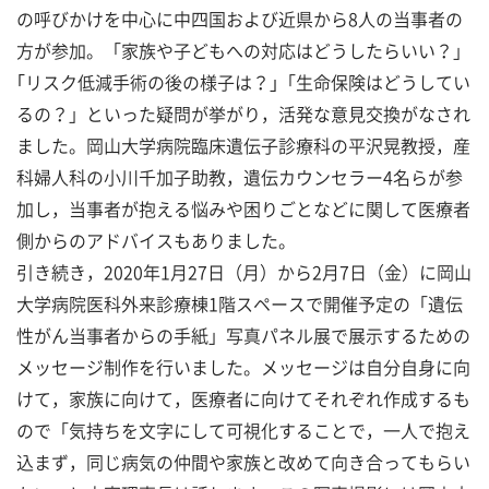
の呼びかけを中心に中四国および近県から8人の当事者の
方が参加。「家族や子どもへの対応はどうしたらいい？」
｢リスク低減手術の後の様子は？｣「生命保険はどうしてい
るの？」といった疑問が挙がり，活発な意見交換がなされ
ました。岡山大学病院臨床遺伝子診療科の平沢晃教授，産
科婦人科の小川千加子助教，遺伝カウンセラー4名らが参
加し，当事者が抱える悩みや困りごとなどに関して医療者
側からのアドバイスもありました。
引き続き，2020年1月27日（月）から2月7日（金）に岡山
大学病院医科外来診療棟1階スペースで開催予定の「遺伝
性がん当事者からの手紙」写真パネル展で展示するための
メッセージ制作を行いました。メッセージは自分自身に向
けて，家族に向けて，医療者に向けてそれぞれ作成するも
ので「気持ちを文字にして可視化することで，一人で抱え
込まず，同じ病気の仲間や家族と改めて向き合ってもらい