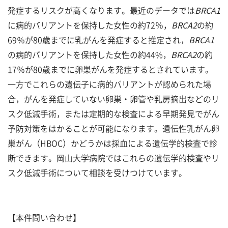
発症するリスクが高くなります。最近のデータでは
BRCA1
に病的バリアントを保持した女性の約72％，
BRCA2
の約
69％が80歳までに乳がんを発症すると推定され，
BRCA1
の病的バリアントを保持した女性の約44%，
BRCA2
の約
17％が80歳までに卵巣がんを発症するとされています。
一方でこれらの遺伝子に病的バリアントが認められた場
合，がんを発症していない卵巣・卵管や乳房摘出などのリ
スク低減手術，または定期的な検査による早期発見でがん
予防対策をはかることが可能になります。遺伝性乳がん卵
巣がん（HBOC）かどうかは採血による遺伝学的検査で診
断できます。岡山大学病院ではこれらの遺伝学的検査やリ
スク低減手術について相談を受けつけています。
【本件問い合わせ】