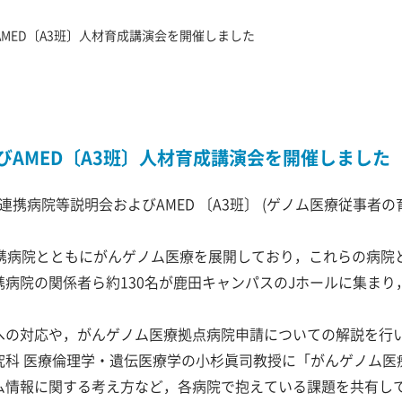
MED〔A3班〕人材育成講演会を開催しました
AMED〔A3班〕人材育成講演会を開催しました
療連携病院等説明会およびAMED 〔A3班〕 (ゲノム医療従事者
携病院とともにがんゲノム医療を展開しており，これらの病院
の関係者ら約130名が鹿田キャンパスのJホールに集まり， “f
への対応や，がんゲノム医療拠点病院申請についての解説を行
究科 医療倫理学・遺伝医療学の小杉眞司教授に「がんゲノム医
ム情報に関する考え方など，各病院で抱えている課題を共有し