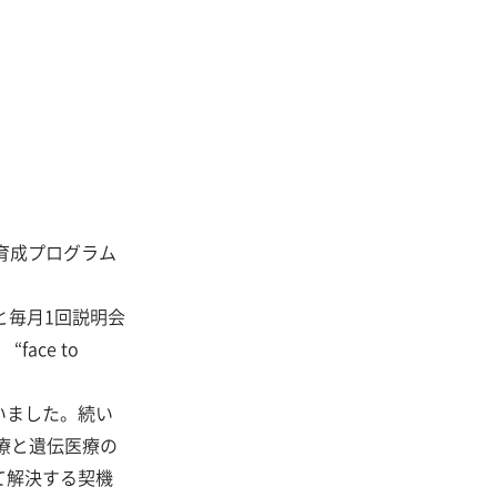
の育成プログラム
と毎月1回説明会
ace to
いました。続い
療と遺伝医療の
て解決する契機