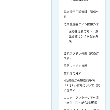
臨床遺伝子診療科 遺伝外
来
造血器腫瘍ゲノム医療外来
医療関係者の方へ 造
血器腫瘍ゲノム医療外
来
渡航ワクチン外来（感染症
内科）
黄熱ワクチン接種
歯科専門外来
HIV感染症の曝露前予防
「PrEP」処方について（感
染症内科）
コロナ・アフターケア外来
（総合内科・総合診療科）
パラアスリートヘルスケア