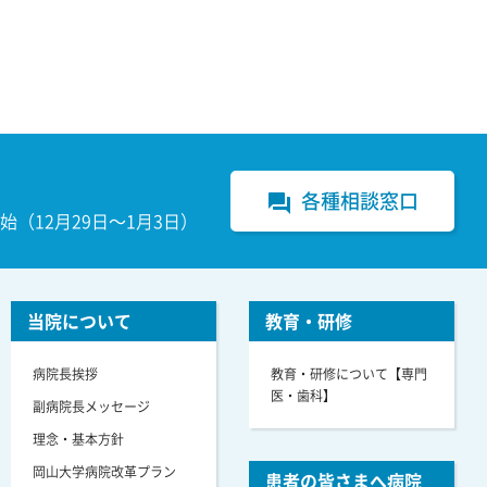
各種相談窓口
forum
（12月29日～1月3日）
当院について
教育・研修
病院長挨拶
教育・研修について【専門
医・歯科】
副病院長メッセージ
理念・基本方針
岡山大学病院改革プラン
患者の皆さまへ病院