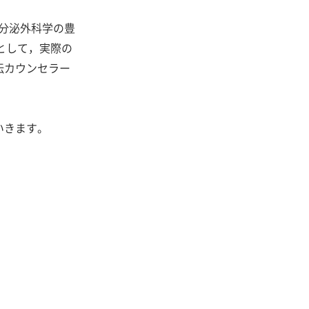
内分泌外科学の豊
として，実際の
伝カウンセラー
いきます。