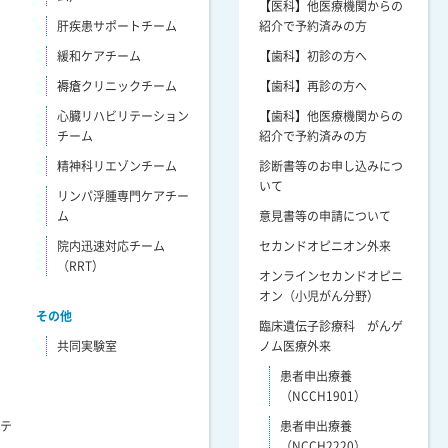
【医科】他医療機関からの
肝疾患サポートチーム
紹介で予約済みの方
緩和ケアチーム
【歯科】初診の方へ
褥瘡クリニックチーム
【歯科】再診の方へ
心臓リハビリテーション
【歯科】他医療機関からの
チーム
紹介で予約済みの方
精神科リエゾンチーム
診断書等のお申し込みにつ
いて
リンパ浮腫専門ケアチー
ム
意見書等の申請について
院内迅速対応チーム
セカンドオピニオン外来
（RRT）
オンラインセカンドオピニ
オン（小児がん分野）
その他
臨床遺伝子診療科 がんゲ
共同実験室
ノム医療外来
患者申出療養
（NCCH1901）
リテ
患者申出療養
（NCCH2220）