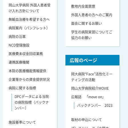
岡山大学病院 外国人患者受
敷地内全面禁煙
け入れ方針について
外国人患者の方へのご案内
無輸血治療を希望する方へ
面会に関するお願い
病院案内（パンフレット）
学生の病院実習についてご
病院の沿革
協力のお願い
NCD登録施設
医療費未収金回収業務
広報のページ
連携医療機関
本院の医療機能情報提供
岡大病院“Face”活性化ミー
企業等からの資金提供状況
ティングの活動
病院に関する指標
岡山大学病院紹介MOVIE
DPCデータによる当院
広報誌 「move on」
の病院指標（バックナ
バックナンバー 2023
ンバー）
取材の申込について
施設基準について