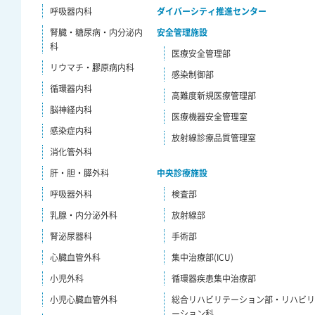
呼吸器内科
ダイバーシティ推進センター
腎臓・糖尿病・内分泌内
安全管理施設
科
医療安全管理部
リウマチ・膠原病内科
感染制御部
循環器内科
高難度新規医療管理部
脳神経内科
医療機器安全管理室
感染症内科
放射線診療品質管理室
消化管外科
肝・胆・膵外科
中央診療施設
呼吸器外科
検査部
乳腺・内分泌外科
放射線部
腎泌尿器科
手術部
心臓血管外科
集中治療部(ICU)
小児外科
循環器疾患集中治療部
小児心臓血管外科
総合リハビリテーション部・リハビ
ーション科