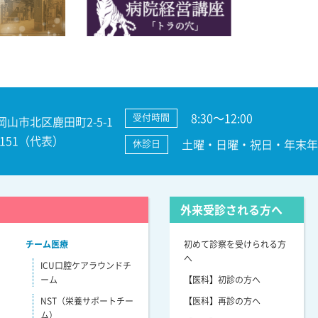
8:30～12:00
受付時間
 岡山市北区鹿田町2-5-1
3-7151（代表）
土曜・日曜・祝日・年末年始
休診日
外来受診される方へ
チーム医療
初めて診察を受けられる方
へ
ICU口腔ケアラウンドチ
ーム
【医科】初診の方へ
NST（栄養サポートチー
【医科】再診の方へ
ム）