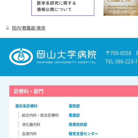
院内[教職員]専用
〒700-8558
TEL 086-22
診療科・部門
医科系診療科
薬剤部
総合内科・総合診療科
看護部
消化器内科
医療技術部
血液内科
聴覚支援センター