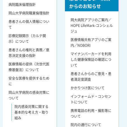
病院臨床倫理指針
からのお知らせ
岡山大学病院職業倫理指針
岡大病院アプリのご案内／
患者さんの個人情報につい
HOPE LifeMark-コンシェル
て
ジュ
診療記録開示（カルテ開
医療情報共有アプリのご案
示）について
内／NOBORI
患者さんの権利と責務／意
マイナンバーカードを利用
思決定支援の指針
した健康保険証の確認につ
医療情報の提供（次世代医
いて
療基盤法）について
患者さんからのご意見・患
安全な医療を提供するため
者満足度調査
に
かかりつけ医について
岡山大学病院の感染対策に
インフォームド・コンセン
ついて
トについて
院内感染対策に関する
携帯電話の利用・撮影等に
基本的な考え方・取り
ついて
組み
院内の通行について