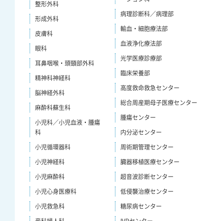
整形外科
病理診断科／病理部
形成外科
輸血・細胞療法部
皮膚科
血液浄化療法部
眼科
光学医療診療部
耳鼻咽喉・頭頸部外科
臨床栄養部
精神科神経科
高度救命救急センター
脳神経外科
総合周産期母子医療センター
麻酔科蘇生科
腫瘍センター
小児科／小児血液・腫瘍
科
内分泌センター
小児循環器科
周術期管理センター
小児神経科
臓器移植医療センター
小児麻酔科
超音波診断センター
小児心身医療科
低侵襲治療センター
小児救急科
糖尿病センター
産科婦人科
IVRセンター