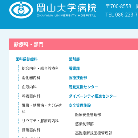
〒700-8558
TEL 086-22
診療科・部門
医科系診療科
薬剤部
総合内科・総合診療科
看護部
消化器内科
医療技術部
血液内科
聴覚支援センター
呼吸器内科
ダイバーシティ推進センター
腎臓・糖尿病・内分泌内
安全管理施設
科
医療安全管理部
リウマチ・膠原病内科
感染制御部
循環器内科
高難度新規医療管理部