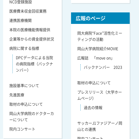
NCD登録施設
医療費未収金回収業務
広報のページ
連携医療機関
本院の医療機能情報提供
岡大病院“Face”活性化ミー
企業等からの資金提供状況
ティングの活動
病院に関する指標
岡山大学病院紹介MOVIE
DPCデータによる当院
広報誌 「move on」
の病院指標（バックナ
バックナンバー 2023
ンバー）
取材の申込について
施設基準について
プレスリリース（大学ホー
先進医療
ムページ）
取材の申込について
過去の情報
岡山大学病院のドクターカ
ーについて
サッカーJ1ファジアーノ岡
院内コンサート
山との連携
院内コンサート