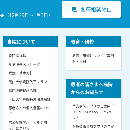
各種相談窓口
forum
（12月29日～1月3日）
当院について
教育・研修
病院長挨拶
教育・研修について【専門
医・歯科】
副病院長メッセージ
理念・基本方針
岡山大学病院改革プラン
患者の皆さまへ病院
病院臨床倫理指針
からのお知らせ
岡山大学病院職業倫理指針
岡大病院アプリのご案内／
患者さんの個人情報につい
HOPE LifeMark-コンシェル
て
ジュ
診療記録開示（カルテ開
医療情報共有アプリのご案
示）について