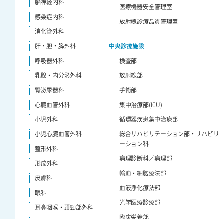
脳神経内科
医療機器安全管理室
感染症内科
放射線診療品質管理室
消化管外科
肝・胆・膵外科
中央診療施設
呼吸器外科
検査部
乳腺・内分泌外科
放射線部
腎泌尿器科
手術部
心臓血管外科
集中治療部(ICU)
小児外科
循環器疾患集中治療部
小児心臓血管外科
総合リハビリテーション部・リハビ
ーション科
整形外科
病理診断科／病理部
形成外科
輸血・細胞療法部
皮膚科
血液浄化療法部
眼科
光学医療診療部
耳鼻咽喉・頭頸部外科
臨床栄養部