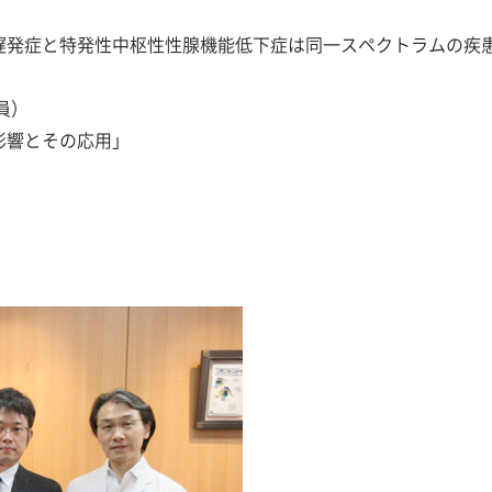
遅発症と特発性中枢性性腺機能低下症は同一スペクトラムの疾
員）
影響とその応用」