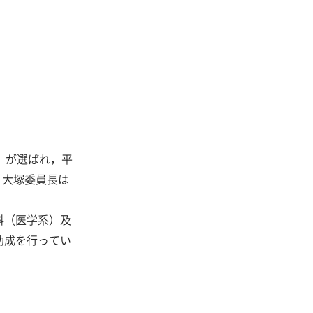
）が選ばれ，平
，大塚委員長は
科（医学系）及
助成を行ってい