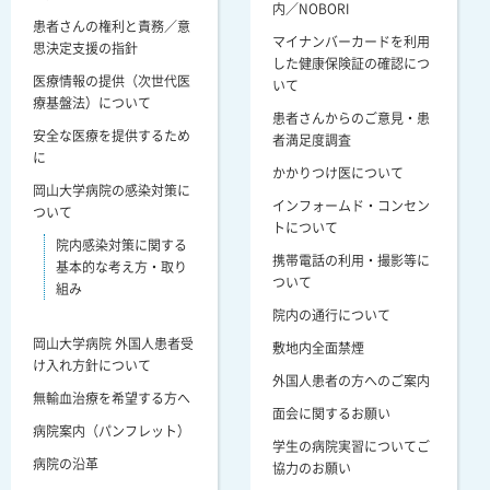
内／NOBORI
患者さんの権利と責務／意
マイナンバーカードを利用
思決定支援の指針
した健康保険証の確認につ
医療情報の提供（次世代医
いて
療基盤法）について
患者さんからのご意見・患
安全な医療を提供するため
者満足度調査
に
かかりつけ医について
岡山大学病院の感染対策に
インフォームド・コンセン
ついて
トについて
院内感染対策に関する
携帯電話の利用・撮影等に
基本的な考え方・取り
ついて
組み
院内の通行について
岡山大学病院 外国人患者受
敷地内全面禁煙
け入れ方針について
外国人患者の方へのご案内
無輸血治療を希望する方へ
面会に関するお願い
病院案内（パンフレット）
学生の病院実習についてご
病院の沿革
協力のお願い