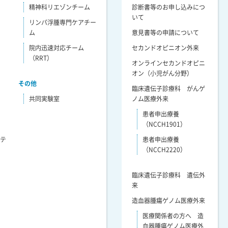
精神科リエゾンチーム
診断書等のお申し込みにつ
いて
リンパ浮腫専門ケアチー
ム
意見書等の申請について
院内迅速対応チーム
セカンドオピニオン外来
（RRT）
オンラインセカンドオピニ
オン（小児がん分野）
その他
臨床遺伝子診療科 がんゲ
共同実験室
ノム医療外来
患者申出療養
（NCCH1901）
リテ
患者申出療養
（NCCH2220）
臨床遺伝子診療科 遺伝外
来
造血器腫瘍ゲノム医療外来
医療関係者の方へ 造
血器腫瘍ゲノム医療外