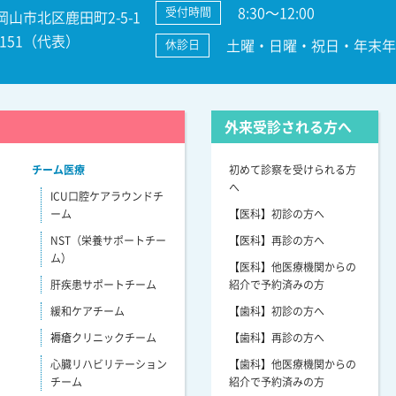
8:30～12:00
受付時間
 岡山市北区鹿田町2-5-1
3-7151（代表）
土曜・日曜・祝日・年末年始
休診日
外来受診される方へ
チーム医療
初めて診察を受けられる方
へ
ICU口腔ケアラウンドチ
ーム
【医科】初診の方へ
NST（栄養サポートチー
【医科】再診の方へ
ム）
【医科】他医療機関からの
肝疾患サポートチーム
紹介で予約済みの方
緩和ケアチーム
【歯科】初診の方へ
褥瘡クリニックチーム
【歯科】再診の方へ
心臓リハビリテーション
【歯科】他医療機関からの
チーム
紹介で予約済みの方