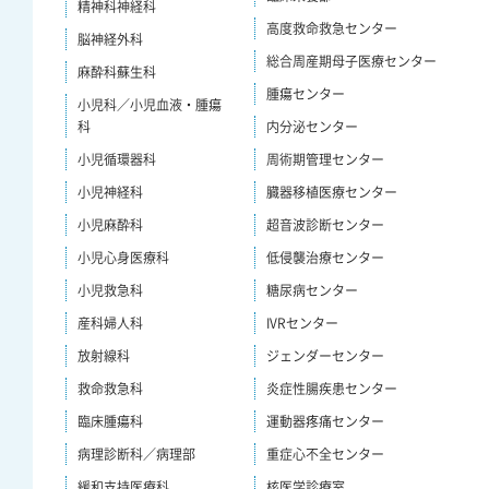
精神科神経科
高度救命救急センター
脳神経外科
総合周産期母子医療センター
麻酔科蘇生科
腫瘍センター
小児科／小児血液・腫瘍
科
内分泌センター
小児循環器科
周術期管理センター
小児神経科
臓器移植医療センター
小児麻酔科
超音波診断センター
小児心身医療科
低侵襲治療センター
小児救急科
糖尿病センター
産科婦人科
IVRセンター
放射線科
ジェンダーセンター
救命救急科
炎症性腸疾患センター
臨床腫瘍科
運動器疼痛センター
病理診断科／病理部
重症心不全センター
緩和支持医療科
核医学診療室