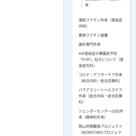
来
渡航ワクチン外来（感染症
内科）
黄熱ワクチン接種
歯科専門外来
HIV感染症の曝露前予防
「PrEP」処方について（感
染症内科）
コロナ・アフターケア外来
（総合内科・総合診療科）
パラアスリートヘルスケア
外来（総合内科・総合診療
科）
ジェンダーセンター(GID)外
来（精神科外来）
岡山早期膵癌プロジェクト
（MOMOTAROプロジェク