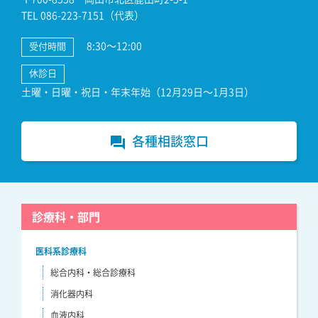
TEL 086-223-7151（代表）
8:30～12:00
受付時間
休診日
土曜・日曜・祝日・年末年始（12月29日～1月3日）
各種相談窓口
forum
診療科・部門
医科系診療科
総合内科・総合診療科
消化器内科
血液内科