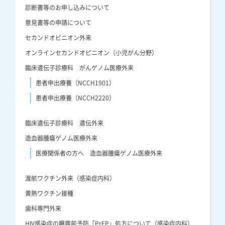
診断書等のお申し込みについて
意見書等の申請について
セカンドオピニオン外来
オンラインセカンドオピニオン（小児がん分野）
臨床遺伝子診療科 がんゲノム医療外来
患者申出療養（NCCH1901）
患者申出療養（NCCH2220）
臨床遺伝子診療科 遺伝外来
造血器腫瘍ゲノム医療外来
医療関係者の方へ 造血器腫瘍ゲノム医療外来
渡航ワクチン外来（感染症内科）
黄熱ワクチン接種
歯科専門外来
HIV感染症の曝露前予防「PrEP」処方について（感染症内科）