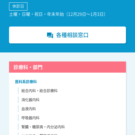
休診日
土曜・日曜・祝日・年末年始（12月29日～1月3日）
各種相談窓口
forum
診療科・部門
医科系診療科
総合内科・総合診療科
消化器内科
血液内科
呼吸器内科
腎臓・糖尿病・内分泌内科