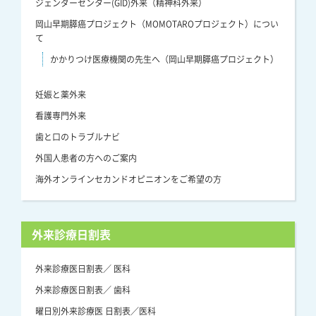
ジェンダーセンター(GID)外来（精神科外来）
岡山早期膵癌プロジェクト（MOMOTAROプロジェクト）につい
て
かかりつけ医療機関の先生へ（岡山早期膵癌プロジェクト）
妊娠と薬外来
看護専門外来
歯と口のトラブルナビ
外国人患者の方へのご案内
海外オンラインセカンドオピニオンをご希望の方
外来診療日割表
外来診療医日割表／ 医科
外来診療医日割表／ 歯科
曜日別外来診療医 日割表／医科