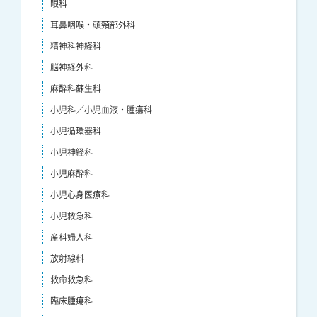
眼科
耳鼻咽喉・頭頸部外科
精神科神経科
脳神経外科
麻酔科蘇生科
小児科／小児血液・腫瘍科
小児循環器科
小児神経科
小児麻酔科
小児心身医療科
小児救急科
産科婦人科
放射線科
救命救急科
臨床腫瘍科