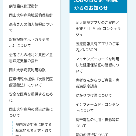
病院臨床倫理指針
からのお知らせ
岡山大学病院職業倫理指針
岡大病院アプリのご案内／
患者さんの個人情報につい
HOPE LifeMark-コンシェル
て
ジュ
診療記録開示（カルテ開
医療情報共有アプリのご案
示）について
内／NOBORI
患者さんの権利と責務／意
マイナンバーカードを利用
思決定支援の指針
した健康保険証の確認につ
岡山大学病院利用約款
いて
医療情報の提供（次世代医
患者さんからのご意見・患
療基盤法）について
者満足度調査
安全な医療を提供するため
かかりつけ医について
に
インフォームド・コンセン
岡山大学病院の感染対策に
トについて
ついて
携帯電話の利用・撮影等に
院内感染対策に関する
ついて
基本的な考え方・取り
院内の通行について