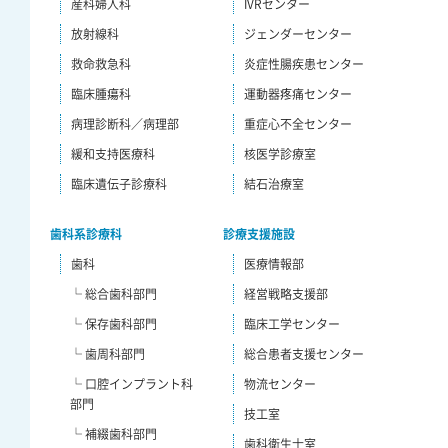
産科婦人科
IVRセンター
放射線科
ジェンダーセンター
救命救急科
炎症性腸疾患センター
臨床腫瘍科
運動器疼痛センター
病理診断科／病理部
重症心不全センター
緩和支持医療科
核医学診療室
臨床遺伝子診療科
結石治療室
歯科系診療科
診療支援施設
歯科
医療情報部
└ 総合歯科部門
経営戦略支援部
└ 保存歯科部門
臨床工学センター
└ 歯周科部門
総合患者支援センター
└ 口腔インプラント科
物流センター
部門
技工室
└ 補綴歯科部門
歯科衛生士室