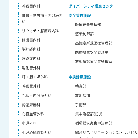
呼吸器内科
ダイバーシティ推進センター
腎臓・糖尿病・内分泌内
安全管理施設
科
医療安全管理部
リウマチ・膠原病内科
感染制御部
循環器内科
高難度新規医療管理部
脳神経内科
医療機器安全管理室
感染症内科
放射線診療品質管理室
消化管外科
肝・胆・膵外科
中央診療施設
呼吸器外科
検査部
乳腺・内分泌外科
放射線部
腎泌尿器科
手術部
心臓血管外科
集中治療部(ICU)
小児外科
循環器疾患集中治療部
小児心臓血管外科
総合リハビリテーション部・リハビ