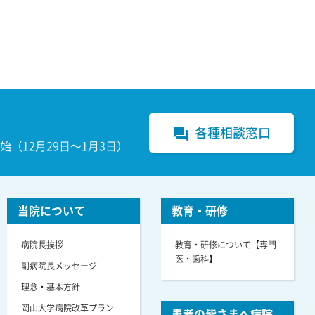
各種相談窓口
forum
（12月29日～1月3日）
当院について
教育・研修
病院長挨拶
教育・研修について【専門
医・歯科】
副病院長メッセージ
理念・基本方針
岡山大学病院改革プラン
患者の皆さまへ病院