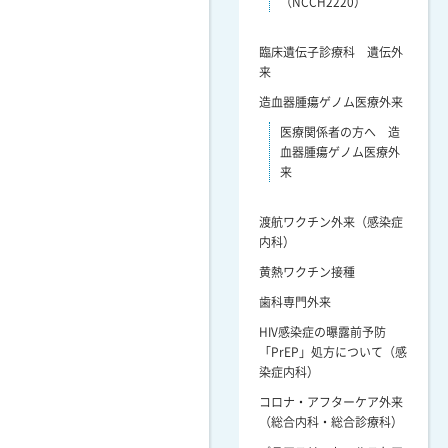
（NCCH2220）
臨床遺伝子診療科 遺伝外
来
造血器腫瘍ゲノム医療外来
医療関係者の方へ 造
血器腫瘍ゲノム医療外
来
渡航ワクチン外来（感染症
内科）
黄熱ワクチン接種
歯科専門外来
HIV感染症の曝露前予防
「PrEP」処方について（感
染症内科）
コロナ・アフターケア外来
（総合内科・総合診療科）