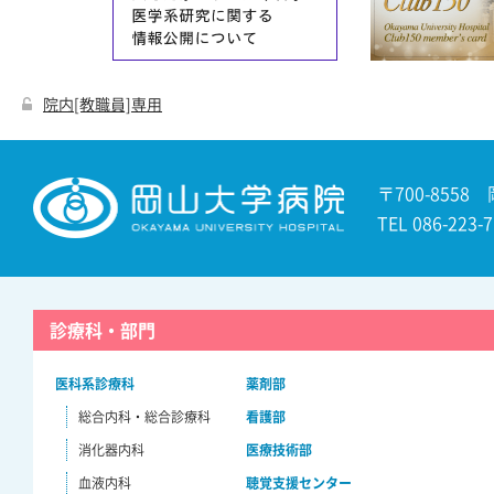
院内[教職員]専用
〒700-8558
TEL 086-22
診療科・部門
医科系診療科
薬剤部
総合内科・総合診療科
看護部
消化器内科
医療技術部
血液内科
聴覚支援センター