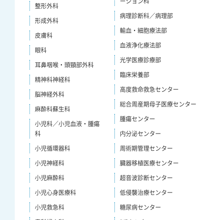
ーション科
整形外科
病理診断科／病理部
形成外科
輸血・細胞療法部
皮膚科
血液浄化療法部
眼科
光学医療診療部
耳鼻咽喉・頭頸部外科
臨床栄養部
精神科神経科
高度救命救急センター
脳神経外科
総合周産期母子医療センター
麻酔科蘇生科
腫瘍センター
小児科／小児血液・腫瘍
科
内分泌センター
小児循環器科
周術期管理センター
小児神経科
臓器移植医療センター
小児麻酔科
超音波診断センター
小児心身医療科
低侵襲治療センター
小児救急科
糖尿病センター