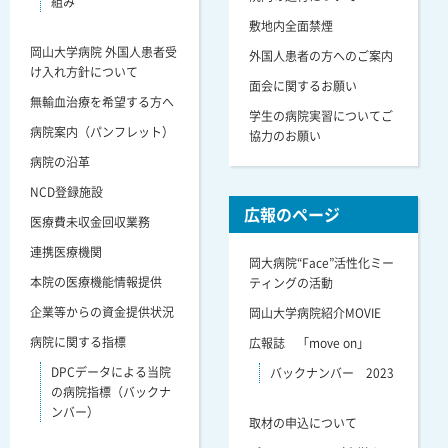
組み
敷地内全面禁煙
岡山大学病院 外国人患者受
外国人患者の方へのご案内
け入れ方針について
面会に関するお願い
無輸血治療を希望する方へ
学生の病院実習についてご
病院案内（パンフレット）
協力のお願い
病院の沿革
NCD登録施設
広報のページ
医療費未収金回収業務
連携医療機関
岡大病院“Face”活性化ミー
本院の医療機能情報提供
ティングの活動
企業等からの資金提供状況
岡山大学病院紹介MOVIE
病院に関する指標
広報誌 「move on」
DPCデータによる当院
バックナンバー 2023
の病院指標（バックナ
ンバー）
取材の申込について