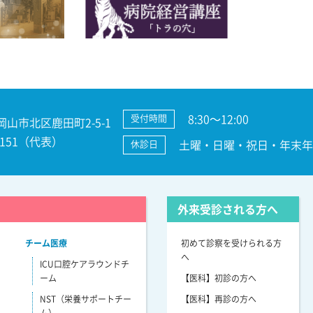
8:30～12:00
受付時間
 岡山市北区鹿田町2-5-1
3-7151（代表）
土曜・日曜・祝日・年末年始
休診日
外来受診される方へ
チーム医療
初めて診察を受けられる方
へ
ICU口腔ケアラウンドチ
ーム
【医科】初診の方へ
NST（栄養サポートチー
【医科】再診の方へ
ム）