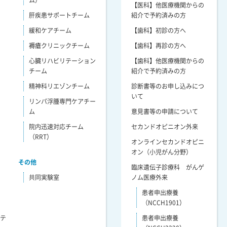
【医科】他医療機関からの
肝疾患サポートチーム
紹介で予約済みの方
緩和ケアチーム
【歯科】初診の方へ
褥瘡クリニックチーム
【歯科】再診の方へ
心臓リハビリテーション
【歯科】他医療機関からの
チーム
紹介で予約済みの方
精神科リエゾンチーム
診断書等のお申し込みにつ
いて
リンパ浮腫専門ケアチー
ム
意見書等の申請について
院内迅速対応チーム
セカンドオピニオン外来
（RRT）
オンラインセカンドオピニ
オン（小児がん分野）
その他
臨床遺伝子診療科 がんゲ
共同実験室
ノム医療外来
患者申出療養
（NCCH1901）
リテ
患者申出療養