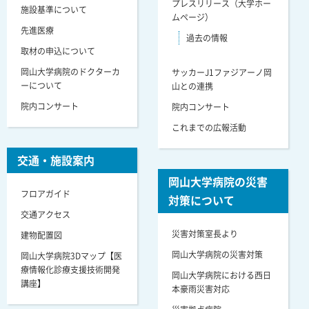
プレスリリース（大学ホー
施設基準について
ムページ）
先進医療
過去の情報
取材の申込について
岡山大学病院のドクターカ
サッカーJ1ファジアーノ岡
ーについて
山との連携
院内コンサート
院内コンサート
これまでの広報活動
交通・施設案内
岡山大学病院の災害
フロアガイド
対策について
交通アクセス
災害対策室長より
建物配置図
岡山大学病院の災害対策
岡山大学病院3Dマップ【医
療情報化診療支援技術開発
岡山大学病院における西日
講座】
本豪雨災害対応