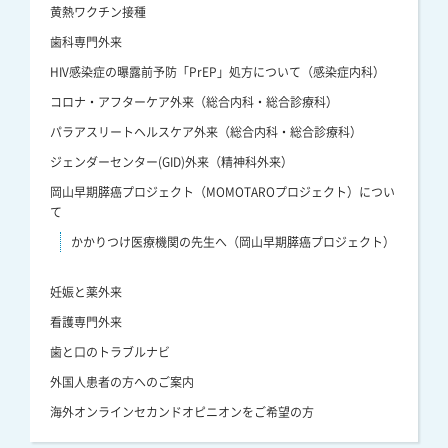
黄熱ワクチン接種
歯科専門外来
HIV感染症の曝露前予防「PrEP」処方について（感染症内科）
コロナ・アフターケア外来（総合内科・総合診療科）
パラアスリートヘルスケア外来（総合内科・総合診療科）
ジェンダーセンター(GID)外来（精神科外来）
岡山早期膵癌プロジェクト（MOMOTAROプロジェクト）につい
て
かかりつけ医療機関の先生へ（岡山早期膵癌プロジェクト）
妊娠と薬外来
看護専門外来
歯と口のトラブルナビ
外国人患者の方へのご案内
海外オンラインセカンドオピニオンをご希望の方