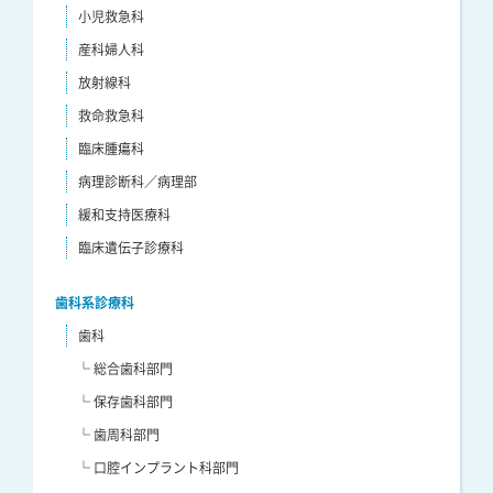
小児救急科
産科婦人科
放射線科
救命救急科
臨床腫瘍科
病理診断科／病理部
緩和支持医療科
臨床遺伝子診療科
歯科系診療科
歯科
└ 総合歯科部門
└ 保存歯科部門
└ 歯周科部門
└ 口腔インプラント科部門