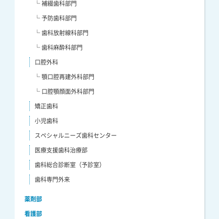
└ 補綴歯科部門
└ 予防歯科部門
└ 歯科放射線科部門
└ 歯科麻酔科部門
口腔外科
└ 顎口腔再建外科部門
└ 口腔顎顔面外科部門
矯正歯科
小児歯科
スペシャルニーズ歯科センター
医療支援歯科治療部
歯科総合診断室（予診室）
歯科専門外来
薬剤部
看護部