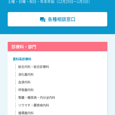
土曜・日曜・祝日・年末年始（12月29日～1月3日）
各種相談窓口
forum
診療科・部門
医科系診療科
総合内科・総合診療科
消化器内科
血液内科
呼吸器内科
腎臓・糖尿病・内分泌内科
リウマチ・膠原病内科
循環器内科