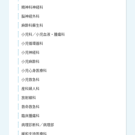
精神科神経科
脳神経外科
麻酔科蘇生科
小児科／小児血液・腫瘍科
小児循環器科
小児神経科
小児麻酔科
小児心身医療科
小児救急科
産科婦人科
放射線科
救命救急科
臨床腫瘍科
病理診断科／病理部
緩和支持医療科