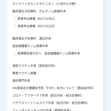
オンラインセカンドオピニオン（小児がん分野）
臨床遺伝子診療科 がんゲノム医療外来
患者申出療養（NCCH1901）
患者申出療養（NCCH2220）
臨床遺伝子診療科 遺伝外来
造血器腫瘍ゲノム医療外来
医療関係者の方へ 造血器腫瘍ゲノム医療外来
渡航ワクチン外来（感染症内科）
黄熱ワクチン接種
歯科専門外来
HIV感染症の曝露前予防「PrEP」処方について（感染症内科）
コロナ・アフターケア外来（総合内科・総合診療科）
パラアスリートヘルスケア外来（総合内科・総合診療科）
ジェンダーセンター(GID)外来（精神科外来）