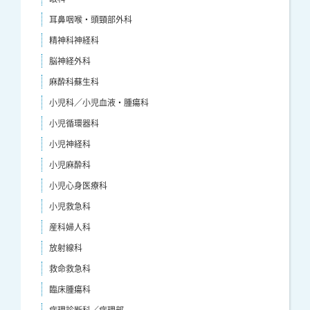
耳鼻咽喉・頭頸部外科
精神科神経科
脳神経外科
麻酔科蘇生科
小児科／小児血液・腫瘍科
小児循環器科
小児神経科
小児麻酔科
小児心身医療科
小児救急科
産科婦人科
放射線科
救命救急科
臨床腫瘍科
病理診断科／病理部