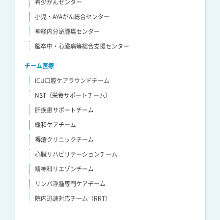
希少がんセンター
小児・AYAがん総合センター
神経内分泌腫瘍センター
脳卒中・心臓病等総合支援センター
チーム医療
ICU口腔ケアラウンドチーム
NST（栄養サポートチーム）
肝疾患サポートチーム
緩和ケアチーム
褥瘡クリニックチーム
心臓リハビリテーションチーム
精神科リエゾンチーム
リンパ浮腫専門ケアチーム
院内迅速対応チーム（RRT）