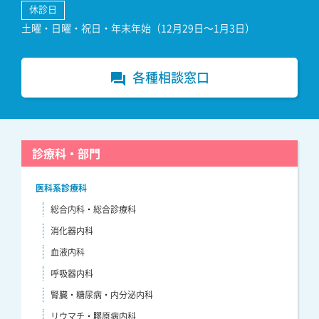
休診日
土曜・日曜・祝日・年末年始（12月29日～1月3日）
各種相談窓口
forum
診療科・部門
医科系診療科
総合内科・総合診療科
消化器内科
血液内科
呼吸器内科
腎臓・糖尿病・内分泌内科
リウマチ・膠原病内科