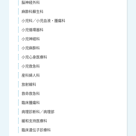
脳神経外科
麻酔科蘇生科
小児科／小児血液・腫瘍科
小児循環器科
小児神経科
小児麻酔科
小児心身医療科
小児救急科
産科婦人科
放射線科
救命救急科
臨床腫瘍科
病理診断科／病理部
緩和支持医療科
臨床遺伝子診療科