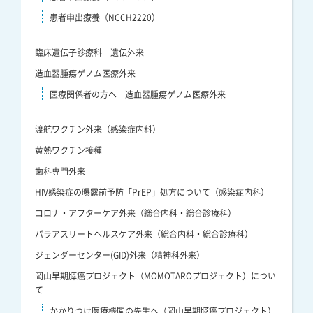
患者申出療養（NCCH2220）
臨床遺伝子診療科 遺伝外来
造血器腫瘍ゲノム医療外来
医療関係者の方へ 造血器腫瘍ゲノム医療外来
渡航ワクチン外来（感染症内科）
黄熱ワクチン接種
歯科専門外来
HIV感染症の曝露前予防「PrEP」処方について（感染症内科）
コロナ・アフターケア外来（総合内科・総合診療科）
パラアスリートヘルスケア外来（総合内科・総合診療科）
ジェンダーセンター(GID)外来（精神科外来）
岡山早期膵癌プロジェクト（MOMOTAROプロジェクト）につい
て
かかりつけ医療機関の先生へ（岡山早期膵癌プロジェクト）