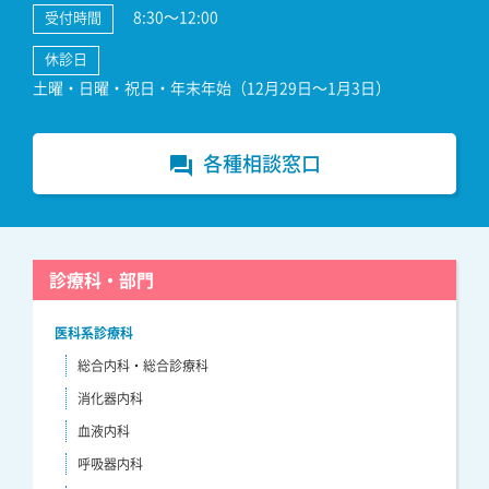
8:30～12:00
受付時間
休診日
土曜・日曜・祝日・年末年始（12月29日～1月3日）
各種相談窓口
forum
診療科・部門
医科系診療科
総合内科・総合診療科
消化器内科
血液内科
呼吸器内科