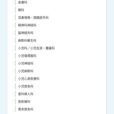
皮膚科
眼科
耳鼻咽喉・頭頸部外科
精神科神経科
脳神経外科
麻酔科蘇生科
小児科／小児血液・腫瘍科
小児循環器科
小児神経科
小児麻酔科
小児心身医療科
小児救急科
産科婦人科
放射線科
救命救急科