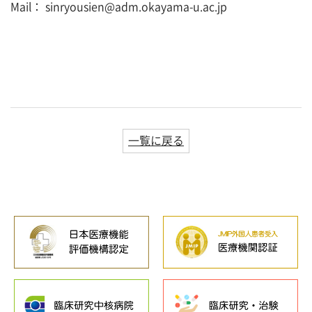
Mail： sinryousien@adm.okayama-u.ac.jp
一覧に戻る