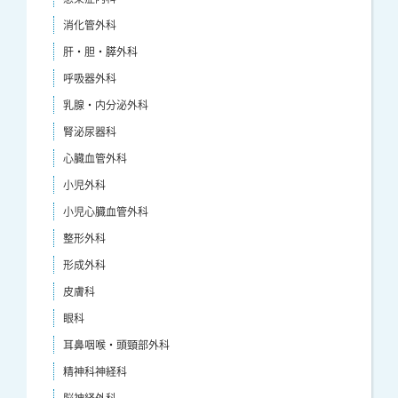
消化管外科
肝・胆・膵外科
呼吸器外科
乳腺・内分泌外科
腎泌尿器科
心臓血管外科
小児外科
小児心臓血管外科
整形外科
形成外科
皮膚科
眼科
耳鼻咽喉・頭頸部外科
精神科神経科
脳神経外科