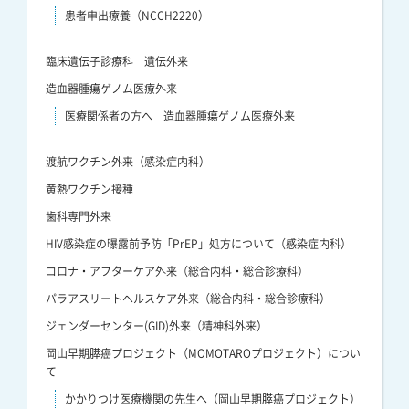
患者申出療養（NCCH2220）
臨床遺伝子診療科 遺伝外来
造血器腫瘍ゲノム医療外来
医療関係者の方へ 造血器腫瘍ゲノム医療外来
渡航ワクチン外来（感染症内科）
黄熱ワクチン接種
歯科専門外来
HIV感染症の曝露前予防「PrEP」処方について（感染症内科）
コロナ・アフターケア外来（総合内科・総合診療科）
パラアスリートヘルスケア外来（総合内科・総合診療科）
ジェンダーセンター(GID)外来（精神科外来）
岡山早期膵癌プロジェクト（MOMOTAROプロジェクト）につい
て
かかりつけ医療機関の先生へ（岡山早期膵癌プロジェクト）