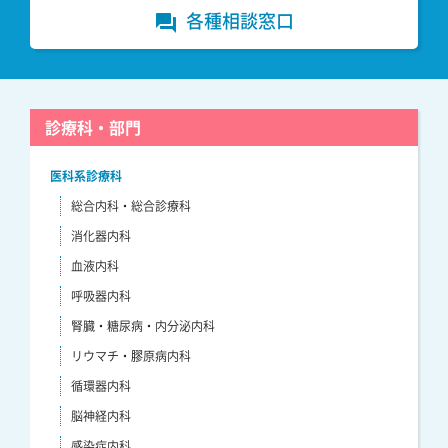
各種相談窓口
forum
診療科・部門
医科系診療科
総合内科・総合診療科
消化器内科
血液内科
呼吸器内科
腎臓・糖尿病・内分泌内科
リウマチ・膠原病内科
循環器内科
脳神経内科
感染症内科