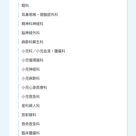
眼科
耳鼻咽喉・頭頸部外科
精神科神経科
脳神経外科
麻酔科蘇生科
小児科／小児血液・腫瘍科
小児循環器科
小児神経科
小児麻酔科
小児心身医療科
小児救急科
産科婦人科
放射線科
救命救急科
臨床腫瘍科