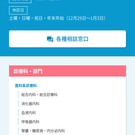
休診日
土曜・日曜・祝日・年末年始（12月29日～1月3日）
各種相談窓口
forum
診療科・部門
医科系診療科
総合内科・総合診療科
消化器内科
血液内科
呼吸器内科
腎臓・糖尿病・内分泌内科