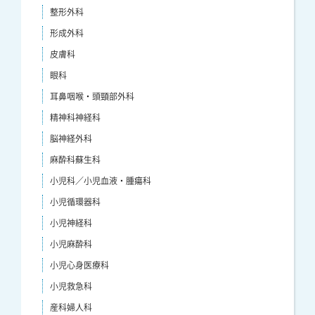
整形外科
形成外科
皮膚科
眼科
耳鼻咽喉・頭頸部外科
精神科神経科
脳神経外科
麻酔科蘇生科
小児科／小児血液・腫瘍科
小児循環器科
小児神経科
小児麻酔科
小児心身医療科
小児救急科
産科婦人科