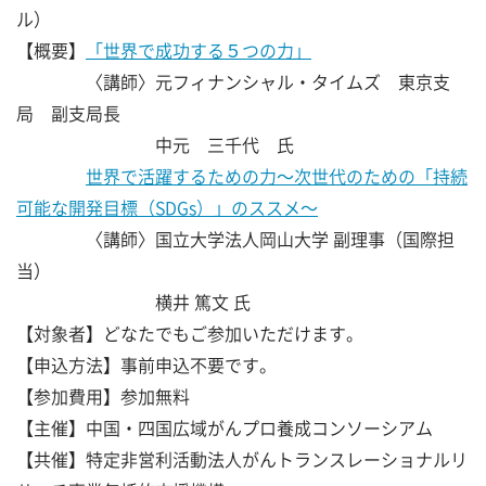
ル）
【概要】
「世界で成功する５つの力」
〈講師〉元フィナンシャル・タイムズ 東京支
局 副支局長
中元 三千代 氏
世界で活躍するための力～次世代のための「持続
可能な開発目標（SDGs）」のススメ～
〈講師〉国立大学法人岡山大学 副理事（国際担
当）
横井 篤文 氏
【対象者】どなたでもご参加いただけます。
【申込方法】事前申込不要です。
【参加費用】参加無料
【主催】中国・四国広域がんプロ養成コンソーシアム
【共催】特定非営利活動法人がんトランスレーショナルリ