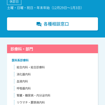
休診日
土曜・日曜・祝日・年末年始（12月29日～1月3日）
各種相談窓口
forum
診療科・部門
医科系診療科
総合内科・総合診療科
消化器内科
血液内科
呼吸器内科
腎臓・糖尿病・内分泌内科
リウマチ・膠原病内科