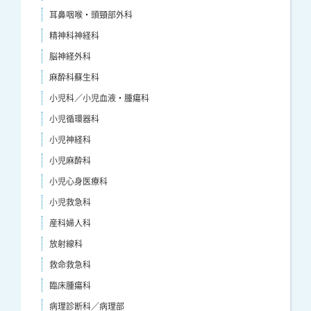
耳鼻咽喉・頭頸部外科
精神科神経科
脳神経外科
麻酔科蘇生科
小児科／小児血液・腫瘍科
小児循環器科
小児神経科
小児麻酔科
小児心身医療科
小児救急科
産科婦人科
放射線科
救命救急科
臨床腫瘍科
病理診断科／病理部