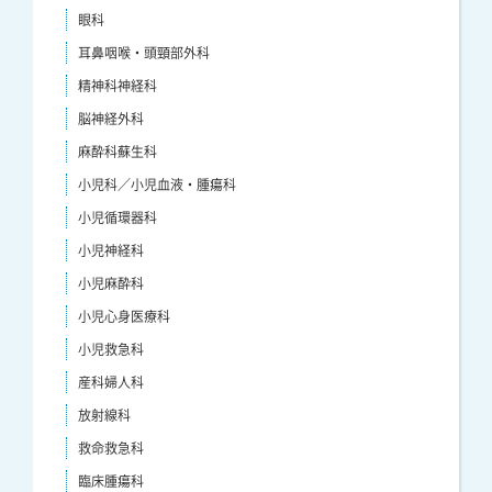
眼科
耳鼻咽喉・頭頸部外科
精神科神経科
脳神経外科
麻酔科蘇生科
小児科／小児血液・腫瘍科
小児循環器科
小児神経科
小児麻酔科
小児心身医療科
小児救急科
産科婦人科
放射線科
救命救急科
臨床腫瘍科