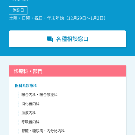
休診日
土曜・日曜・祝日・年末年始（12月29日～1月3日）
各種相談窓口
forum
診療科・部門
医科系診療科
総合内科・総合診療科
消化器内科
血液内科
呼吸器内科
腎臓・糖尿病・内分泌内科