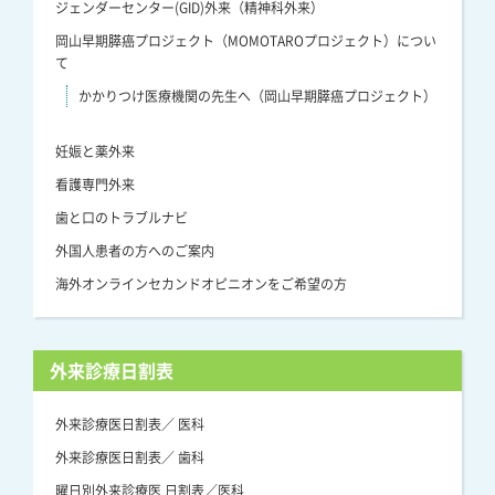
ジェンダーセンター(GID)外来（精神科外来）
岡山早期膵癌プロジェクト（MOMOTAROプロジェクト）につい
て
かかりつけ医療機関の先生へ（岡山早期膵癌プロジェクト）
妊娠と薬外来
看護専門外来
歯と口のトラブルナビ
外国人患者の方へのご案内
海外オンラインセカンドオピニオンをご希望の方
外来診療日割表
外来診療医日割表／ 医科
外来診療医日割表／ 歯科
曜日別外来診療医 日割表／医科