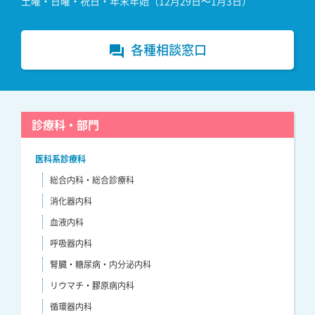
土曜・日曜・祝日・年末年始（12月29日～1月3日）
各種相談窓口
forum
診療科・部門
医科系診療科
総合内科・総合診療科
消化器内科
血液内科
呼吸器内科
腎臓・糖尿病・内分泌内科
リウマチ・膠原病内科
循環器内科