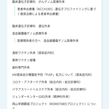
臨床遺伝子診療科 がんゲノム医療外来
患者申出療養（NCCH1901 : 遺伝子プロファイリングに基づ
く推奨治療による患者申出療養）
臨床遺伝子診療科 遺伝外来
造血器腫瘍ゲノム医療外来
医療関係者の方へ 造血器腫瘍ゲノム医療外来
渡航ワクチン外来（感染症内科）
黄熱ワクチン接種
歯科専門外来
HIV感染症の曝露前予防「PrEP」処方について（感染症内科）
コロナ・アフターケア外来（総合内科・総合診療科）
パラアスリートヘルスケア外来（総合内科・総合診療科）
ジェンダーセンター(GID)外来（精神科外来）
岡山早期膵癌プロジェクト（MOMOTAROプロジェクト）につい
て