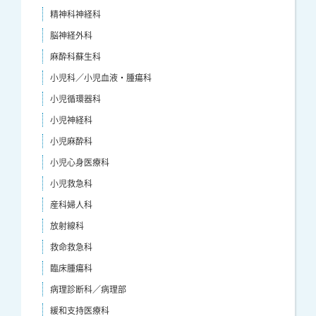
精神科神経科
脳神経外科
麻酔科蘇生科
小児科／小児血液・腫瘍科
小児循環器科
小児神経科
小児麻酔科
小児心身医療科
小児救急科
産科婦人科
放射線科
救命救急科
臨床腫瘍科
病理診断科／病理部
緩和支持医療科