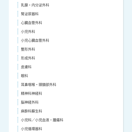
乳腺・内分泌外科
腎泌尿器科
心臓血管外科
小児外科
小児心臓血管外科
整形外科
形成外科
皮膚科
眼科
耳鼻咽喉・頭頸部外科
精神科神経科
脳神経外科
麻酔科蘇生科
小児科／小児血液・腫瘍科
小児循環器科