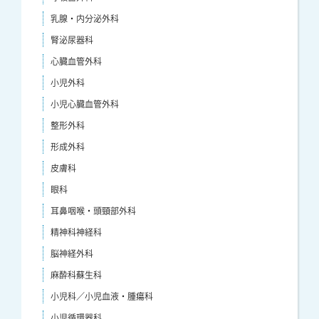
乳腺・内分泌外科
腎泌尿器科
心臓血管外科
小児外科
小児心臓血管外科
整形外科
形成外科
皮膚科
眼科
耳鼻咽喉・頭頸部外科
精神科神経科
脳神経外科
麻酔科蘇生科
小児科／小児血液・腫瘍科
小児循環器科