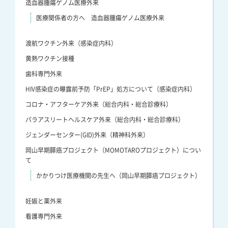
造血器腫瘍ゲノム医療外来
医療関係者の方へ 造血器腫瘍ゲノム医療外来
渡航ワクチン外来（感染症内科）
黄熱ワクチン接種
歯科専門外来
HIV感染症の曝露前予防「PrEP」処方について（感染症内科）
コロナ・アフターケア外来（総合内科・総合診療科）
パラアスリートヘルスケア外来（総合内科・総合診療科）
ジェンダーセンター(GID)外来（精神科外来）
岡山早期膵癌プロジェクト（MOMOTAROプロジェクト）につい
て
かかりつけ医療機関の先生へ（岡山早期膵癌プロジェクト）
妊娠と薬外来
看護専門外来