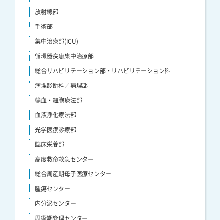
放射線部
手術部
集中治療部(ICU)
循環器疾患集中治療部
総合リハビリテーション部・リハビリテーション科
病理診断科／病理部
輸血・細胞療法部
血液浄化療法部
光学医療診療部
臨床栄養部
高度救命救急センター
総合周産期母子医療センター
腫瘍センター
内分泌センター
周術期管理センター