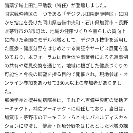
歯薬学域上田浩平助教（特任）が登壇しました。
国家戦略特区の一つである「デジタル田園健康特区」に国
から指定を受けた岡山県吉備中央町・石川県加賀市・長野
県茅野市の3市町は，地域の健康づくりや暮らしの質向上
に向けた全国のモデル地域として，デジタル技術を活用し
た医療・健康分野をはじめとする実証やサービス展開を進
めており，本フォーラムは自治体や事業者による先進事例
の共有や意見交換を通じて，地域に根ざした健康づくりの
可能性と今後の展望を探る目的で開催され，現地参加・オ
ンライン参加をあわせて380人以上の参加者がありまし
た。
那須学長と櫻井副病院長は，それぞれ吉備中央町の総括ア
ーキテクト，補佐アーキテクトに就任しており，当日は，
加賀市・茅野市のアーキテクトらと共にパネルディスカッ
ションに登壇し，健康・医療分野をはじめとした地域の課