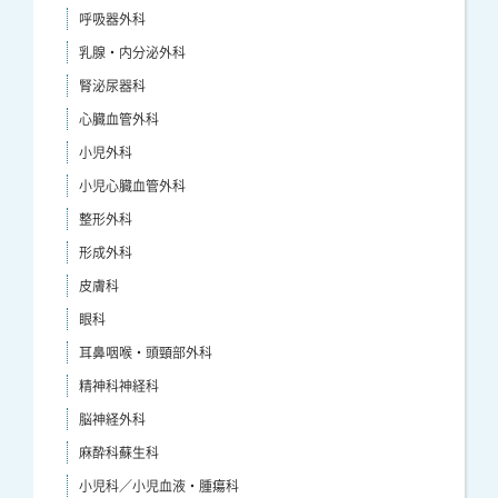
呼吸器外科
乳腺・内分泌外科
腎泌尿器科
心臓血管外科
小児外科
小児心臓血管外科
整形外科
形成外科
皮膚科
眼科
耳鼻咽喉・頭頸部外科
精神科神経科
脳神経外科
麻酔科蘇生科
小児科／小児血液・腫瘍科