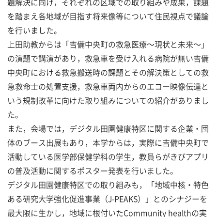
題解決に向け，それぞれの区域での取り組みや成果，課題
を踏まえ各地域が目指す将来像等について住民視点で議論
を行いました。
上田助教からは「吉備中央町の救急医療～現状と未来～」
の演題で講演があり，救急車を受け入れる病院が無い吉備
中央町における救急搬送時の課題とその解決策としての救
急救命士の処置支援，救急車両内からのエコー映像伝達と
いう規制改革に向けた取り組みについての紹介がありまし
た。
また，会場では，デジタル田園健康特区に関する企業・団
体のブース出展もあり，本学からは，実際に吉備中央町で
活動している医学部保健学科の学生，教員らがきびアプリ
の普及活動に関するポスター発表を行いました。
デジタル田園健康特区での取り組みも，「地域中核・特色
ある研究大学強化促進事業（J-PEAKS）」とのシナジーを
最大限に生かし，地域に根付いたCommunity healthの実