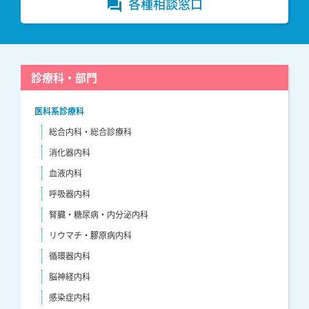
各種相談窓口
forum
診療科・部門
医科系診療科
総合内科・総合診療科
消化器内科
血液内科
呼吸器内科
腎臓・糖尿病・内分泌内科
リウマチ・膠原病内科
循環器内科
脳神経内科
感染症内科