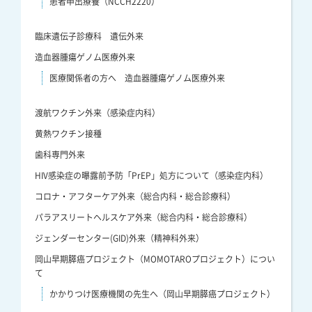
患者申出療養（NCCH2220）
臨床遺伝子診療科 遺伝外来
造血器腫瘍ゲノム医療外来
医療関係者の方へ 造血器腫瘍ゲノム医療外来
渡航ワクチン外来（感染症内科）
黄熱ワクチン接種
歯科専門外来
HIV感染症の曝露前予防「PrEP」処方について（感染症内科）
コロナ・アフターケア外来（総合内科・総合診療科）
パラアスリートヘルスケア外来（総合内科・総合診療科）
ジェンダーセンター(GID)外来（精神科外来）
岡山早期膵癌プロジェクト（MOMOTAROプロジェクト）につい
て
かかりつけ医療機関の先生へ（岡山早期膵癌プロジェクト）