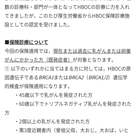
数の診療科・部門が一体となってHBOCの診療に力を入れ
てきましたが，このたび厚生労働省からHBOC保険診療施
設としての認定を受けました。
■
保険診療について
今回の保険適用では，
現在または過去に乳がんまたは卵巣
がんにかかった方（既発症者）
が対象となります。
① 以下のいずれかに当てはまる方に対しては，HBOCの原
因遺伝子である
BRCA1
または
BRCA2
（
BRCA1/2
）遺伝学
的検査が保険適用になります。
・45歳以下で乳がんを発症された方
・60歳以下でトリプルネガティブ乳がんを発症された
方
・2個以上の乳がんを発症された方
・第3度近親者内（曾祖父母，大おじ，大おば，いと