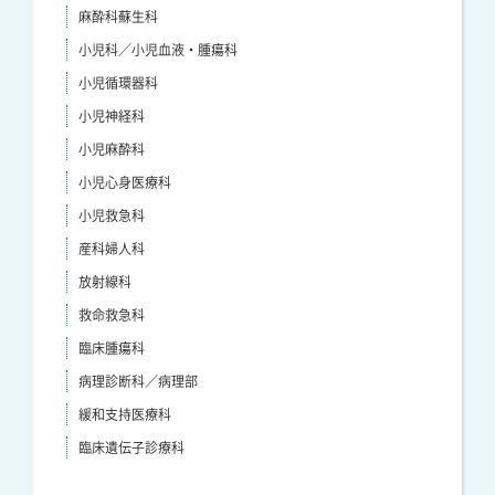
麻酔科蘇生科
小児科／小児血液・腫瘍科
小児循環器科
小児神経科
小児麻酔科
小児心身医療科
小児救急科
産科婦人科
放射線科
救命救急科
臨床腫瘍科
病理診断科／病理部
緩和支持医療科
臨床遺伝子診療科