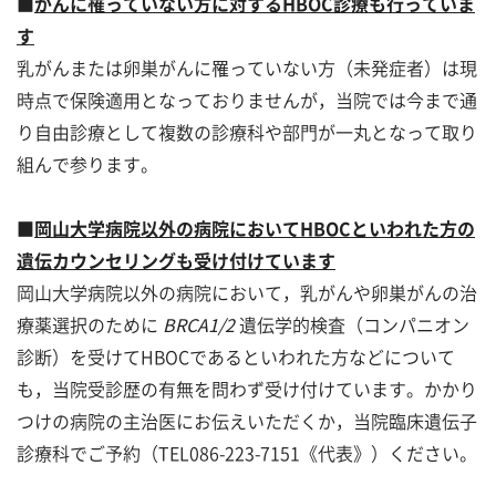
■
がんに
罹
っていない方に対するHBOC
診療も行っていま
す
乳がんまたは卵巣がんに罹っていない方（未発症者）は現
時点で保険適用となっておりませんが，当院では今まで通
り自由診療として複数の診療科や部門が一丸となって取り
組んで参ります。
■
岡山大学病院以外の病院においてHBOCといわれた方の
遺伝カウンセリングも受け付けています
岡山大学病院以外の病院において，乳がんや卵巣がんの治
療薬選択のために
BRCA1/2
遺伝学的検査（コンパニオン
診断）を受けてHBOCであるといわれた方などについて
も，当院受診歴の有無を問わず受け付けています。かかり
つけの病院の主治医にお伝えいただくか，当院臨床遺伝子
診療科でご予約（TEL086-223-7151《代表》）ください。