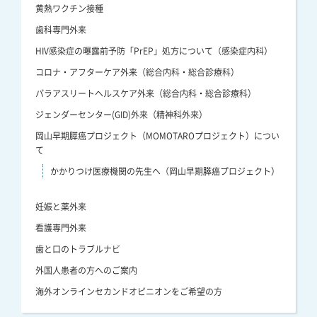
黄熱ワクチン接種
歯科専門外来
HIV感染症の曝露前予防「PrEP」処方について（感染症内科）
コロナ・アフターケア外来（総合内科・総合診療科）
パラアスリートヘルスケア外来（総合内科・総合診療科）
ジェンダーセンター(GID)外来（精神科外来）
岡山早期膵癌プロジェクト（MOMOTAROプロジェクト）につい
て
かかりつけ医療機関の先生へ（岡山早期膵癌プロジェクト）
妊娠と薬外来
看護専門外来
歯と口のトラブルナビ
外国人患者の方へのご案内
海外オンラインセカンドオピニオンをご希望の方