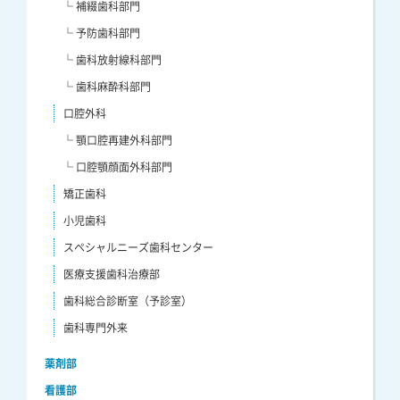
└ 補綴歯科部門
└ 予防歯科部門
└ 歯科放射線科部門
└ 歯科麻酔科部門
口腔外科
└ 顎口腔再建外科部門
└ 口腔顎顔面外科部門
矯正歯科
小児歯科
スペシャルニーズ歯科センター
医療支援歯科治療部
歯科総合診断室（予診室）
歯科専門外来
薬剤部
看護部