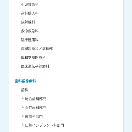
小児救急科
産科婦人科
放射線科
救命救急科
臨床腫瘍科
病理診断科／病理部
緩和支持医療科
臨床遺伝子診療科
歯科系診療科
歯科
└ 総合歯科部門
└ 保存歯科部門
└ 歯周科部門
└ 口腔インプラント科部門