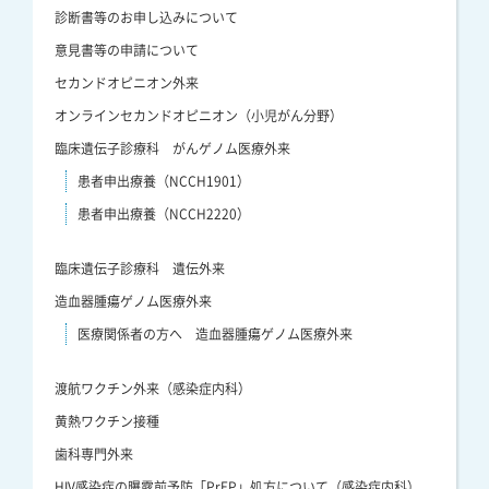
診断書等のお申し込みについて
意見書等の申請について
セカンドオピニオン外来
オンラインセカンドオピニオン（小児がん分野）
臨床遺伝子診療科 がんゲノム医療外来
患者申出療養（NCCH1901）
患者申出療養（NCCH2220）
臨床遺伝子診療科 遺伝外来
造血器腫瘍ゲノム医療外来
医療関係者の方へ 造血器腫瘍ゲノム医療外来
渡航ワクチン外来（感染症内科）
黄熱ワクチン接種
歯科専門外来
HIV感染症の曝露前予防「PrEP」処方について（感染症内科）