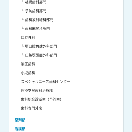
└ 補綴歯科部門
└ 予防歯科部門
└ 歯科放射線科部門
└ 歯科麻酔科部門
口腔外科
└ 顎口腔再建外科部門
└ 口腔顎顔面外科部門
矯正歯科
小児歯科
スペシャルニーズ歯科センター
医療支援歯科治療部
歯科総合診断室（予診室）
歯科専門外来
薬剤部
看護部