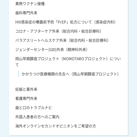
黄熱ワクチン接種
歯科専門外来
HIV感染症の曝露前予防「PrEP」処方について（感染症内科）
コロナ・アフターケア外来（総合内科・総合診療科）
パラアスリートヘルスケア外来（総合内科・総合診療科）
ジェンダーセンター(GID)外来（精神科外来）
岡山早期膵癌プロジェクト（MOMOTAROプロジェクト）につい
て
かかりつけ医療機関の先生へ（岡山早期膵癌プロジェクト）
妊娠と薬外来
看護専門外来
歯と口のトラブルナビ
外国人患者の方へのご案内
海外オンラインセカンドオピニオンをご希望の方