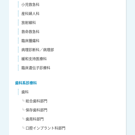
小児救急科
産科婦人科
放射線科
救命救急科
臨床腫瘍科
病理診断科／病理部
緩和支持医療科
臨床遺伝子診療科
歯科系診療科
歯科
└ 総合歯科部門
└ 保存歯科部門
└ 歯周科部門
└ 口腔インプラント科部門