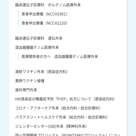
臨床遺伝子診療科 がんゲノム医療外来
患者申出療養（NCCH1901）
患者申出療養（NCCH2220）
臨床遺伝子診療科 遺伝外来
造血器腫瘍ゲノム医療外来
医療関係者の方へ 造血器腫瘍ゲノム医療外来
渡航ワクチン外来（感染症内科）
黄熱ワクチン接種
歯科専門外来
HIV感染症の曝露前予防「PrEP」処方について（感染症内科）
コロナ・アフターケア外来（総合内科・総合診療科）
パラアスリートヘルスケア外来（総合内科・総合診療科）
ジェンダーセンター(GID)外来（精神科外来）
岡山早期膵癌プロジェクト（MOMOTAROプロジェクト）につい