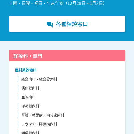
土曜・日曜・祝日・年末年始（12月29日～1月3日）
各種相談窓口
forum
診療科・部門
医科系診療科
総合内科・総合診療科
消化器内科
血液内科
呼吸器内科
腎臓・糖尿病・内分泌内科
リウマチ・膠原病内科
循環器内科