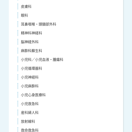
皮膚科
眼科
耳鼻咽喉・頭頸部外科
精神科神経科
脳神経外科
麻酔科蘇生科
小児科／小児血液・腫瘍科
小児循環器科
小児神経科
小児麻酔科
小児心身医療科
小児救急科
産科婦人科
放射線科
救命救急科