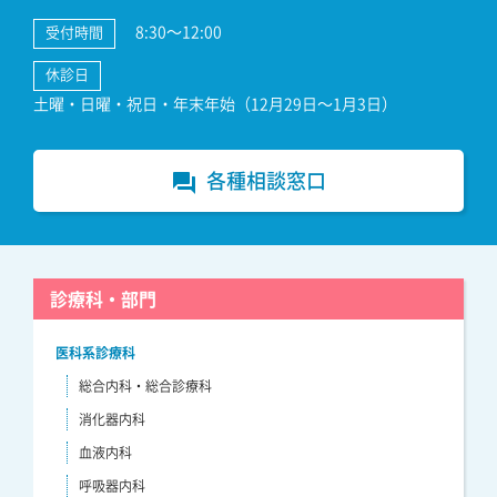
8:30～12:00
受付時間
休診日
土曜・日曜・祝日・年末年始（12月29日～1月3日）
各種相談窓口
forum
診療科・部門
医科系診療科
総合内科・総合診療科
消化器内科
血液内科
呼吸器内科