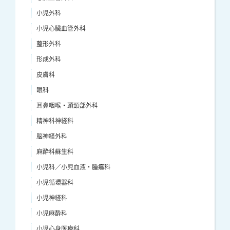
小児外科
小児心臓血管外科
整形外科
形成外科
皮膚科
眼科
耳鼻咽喉・頭頸部外科
精神科神経科
脳神経外科
麻酔科蘇生科
小児科／小児血液・腫瘍科
小児循環器科
小児神経科
小児麻酔科
小児心身医療科