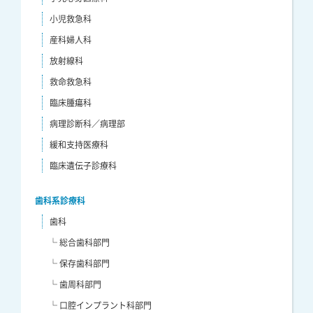
小児救急科
産科婦人科
放射線科
救命救急科
臨床腫瘍科
病理診断科／病理部
緩和支持医療科
臨床遺伝子診療科
歯科系診療科
歯科
└ 総合歯科部門
└ 保存歯科部門
└ 歯周科部門
└ 口腔インプラント科部門