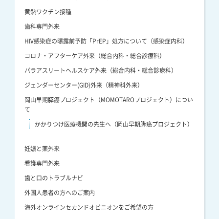
黄熱ワクチン接種
歯科専門外来
HIV感染症の曝露前予防「PrEP」処方について（感染症内科）
コロナ・アフターケア外来（総合内科・総合診療科）
パラアスリートヘルスケア外来（総合内科・総合診療科）
ジェンダーセンター(GID)外来（精神科外来）
岡山早期膵癌プロジェクト（MOMOTAROプロジェクト）につい
て
かかりつけ医療機関の先生へ（岡山早期膵癌プロジェクト）
妊娠と薬外来
看護専門外来
歯と口のトラブルナビ
外国人患者の方へのご案内
海外オンラインセカンドオピニオンをご希望の方