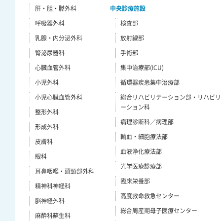
肝・胆・膵外科
中央診療施設
呼吸器外科
検査部
乳腺・内分泌外科
放射線部
腎泌尿器科
手術部
心臓血管外科
集中治療部(ICU)
小児外科
循環器疾患集中治療部
小児心臓血管外科
総合リハビリテーション部・リハビ
ーション科
整形外科
病理診断科／病理部
形成外科
輸血・細胞療法部
皮膚科
血液浄化療法部
眼科
光学医療診療部
耳鼻咽喉・頭頸部外科
臨床栄養部
精神科神経科
高度救命救急センター
脳神経外科
総合周産期母子医療センター
麻酔科蘇生科