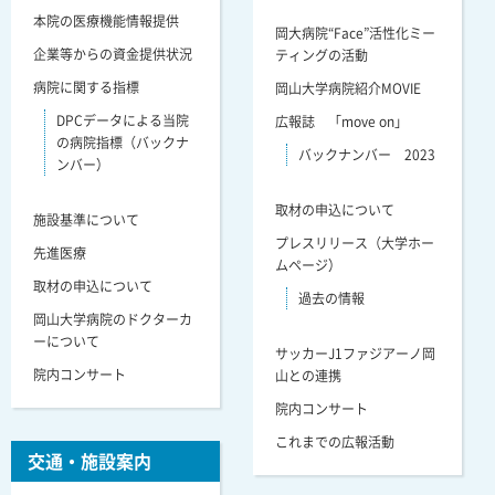
本院の医療機能情報提供
岡大病院“Face”活性化ミー
企業等からの資金提供状況
ティングの活動
病院に関する指標
岡山大学病院紹介MOVIE
DPCデータによる当院
広報誌 「move on」
の病院指標（バックナ
バックナンバー 2023
ンバー）
取材の申込について
施設基準について
プレスリリース（大学ホー
先進医療
ムページ）
取材の申込について
過去の情報
岡山大学病院のドクターカ
ーについて
サッカーJ1ファジアーノ岡
院内コンサート
山との連携
院内コンサート
これまでの広報活動
交通・施設案内