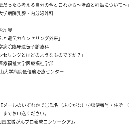
ったら考える自分の今とこれから～治療と妊娠について～
腺・内分泌外科
 晃
と遺伝カウンセリング外来」
床遺伝子診療科
セリングとはどのようなものですか？」
学医療福祉学部
山大学病院低侵襲治療センター
）
ールのいずれかで①氏名（ふりがな）②郵便番号・住所
でお申込ください。
四国広域がんプロ養成コンソーシアム