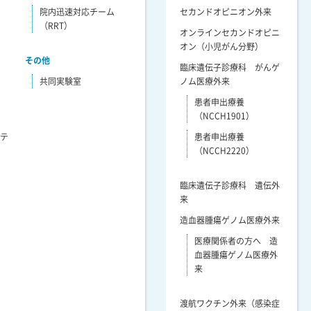
院内迅速対応チーム
セカンドオピニオン外来
（RRT）
オンラインセカンドオピニ
オン（小児がん分野）
その他
臨床遺伝子診療科 がんゲ
共同実験室
ノム医療外来
患者申出療養
（NCCH1901）
リテ
患者申出療養
（NCCH2220）
臨床遺伝子診療科 遺伝外
来
造血器腫瘍ゲノム医療外来
医療関係者の方へ 造
血器腫瘍ゲノム医療外
来
渡航ワクチン外来（感染症