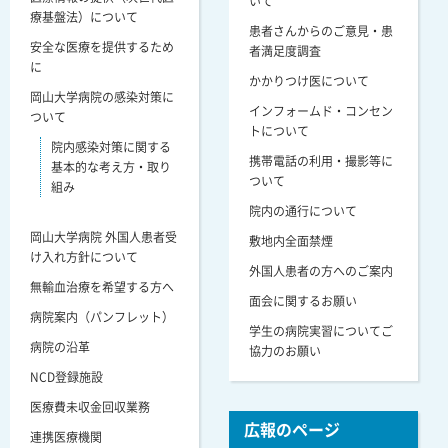
いて
療基盤法）について
患者さんからのご意見・患
安全な医療を提供するため
者満足度調査
に
かかりつけ医について
岡山大学病院の感染対策に
インフォームド・コンセン
ついて
トについて
院内感染対策に関する
携帯電話の利用・撮影等に
基本的な考え方・取り
ついて
組み
院内の通行について
岡山大学病院 外国人患者受
敷地内全面禁煙
け入れ方針について
外国人患者の方へのご案内
無輸血治療を希望する方へ
面会に関するお願い
病院案内（パンフレット）
学生の病院実習についてご
病院の沿革
協力のお願い
NCD登録施設
医療費未収金回収業務
広報のページ
連携医療機関