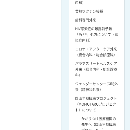
内科）
黄熱ワクチン接種
歯科専門外来
HIV感染症の曝露前予防
「PrEP」処方について（感
染症内科）
コロナ・アフターケア外来
（総合内科・総合診療科）
パラアスリートヘルスケア
外来（総合内科・総合診療
科）
ジェンダーセンター(GID)外
来（精神科外来）
岡山早期膵癌プロジェクト
（MOMOTAROプロジェク
ト）について
かかりつけ医療機関の
先生へ（岡山早期膵癌