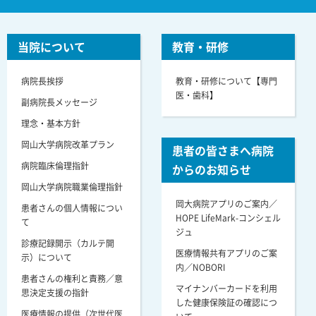
当院について
教育・研修
病院長挨拶
教育・研修について【専門
医・歯科】
副病院長メッセージ
理念・基本方針
岡山大学病院改革プラン
患者の皆さまへ病院
病院臨床倫理指針
からのお知らせ
岡山大学病院職業倫理指針
岡大病院アプリのご案内／
患者さんの個人情報につい
HOPE LifeMark-コンシェル
て
ジュ
診療記録開示（カルテ開
医療情報共有アプリのご案
示）について
内／NOBORI
患者さんの権利と責務／意
マイナンバーカードを利用
思決定支援の指針
した健康保険証の確認につ
医療情報の提供（次世代医