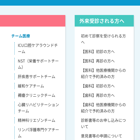
外来受診される方へ
チーム医療
初めて診察を受けられる方
へ
ICU口腔ケアラウンドチ
ーム
【医科】初診の方へ
NST（栄養サポートチー
【医科】再診の方へ
ム）
【医科】他医療機関からの
肝疾患サポートチーム
紹介で予約済みの方
緩和ケアチーム
【歯科】初診の方へ
褥瘡クリニックチーム
【歯科】再診の方へ
心臓リハビリテーション
【歯科】他医療機関からの
チーム
紹介で予約済みの方
精神科リエゾンチーム
診断書等のお申し込みにつ
いて
リンパ浮腫専門ケアチー
ム
意見書等の申請について