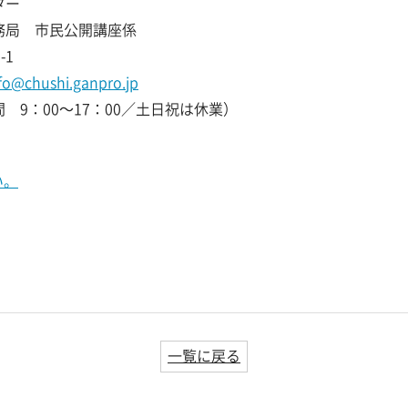
ター
務局 市民公開講座係
1
fo@chushi.ganpro.jp
 9：00～17：00／土日祝は休業）
い。
一覧に戻る