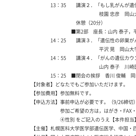
13：35 講演２．「もし乳がんが遺伝だ
枝園 忠彦 岡山大学病院乳
休憩（20分）
■第2部 座長：山内 泰子，平沢
14：25 講演３．「遺伝性の卵巣がん
平沢 晃 岡山大学病院臨
14：55 講演４．「がんの遺伝カウン
山内 泰子 川崎医療福祉大
15：25 ■閉会の挨拶 香川 俊輔 岡
【対象者】どなたでもご参加いただけます。
【参加費用】参加無料です。
【申込方法】事前申込が必要です。（9/26締切
参加ご希望の方は，はがき・FAX・Eメ
④性別 をご記入のうえ【本件担当】ま
【主催】札幌医科大学医学部遺伝医学、中国・