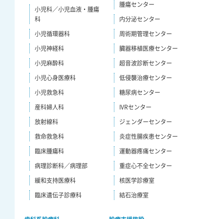
腫瘍センター
小児科／小児血液・腫瘍
科
内分泌センター
小児循環器科
周術期管理センター
小児神経科
臓器移植医療センター
小児麻酔科
超音波診断センター
小児心身医療科
低侵襲治療センター
小児救急科
糖尿病センター
産科婦人科
IVRセンター
放射線科
ジェンダーセンター
救命救急科
炎症性腸疾患センター
臨床腫瘍科
運動器疼痛センター
病理診断科／病理部
重症心不全センター
緩和支持医療科
核医学診療室
臨床遺伝子診療科
結石治療室